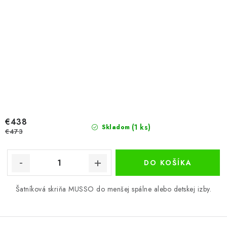
€438
(1 ks)
Skladom
€473
DO KOŠÍKA
Šatníková skriňa MUSSO do menšej spálne alebo detskej izby.