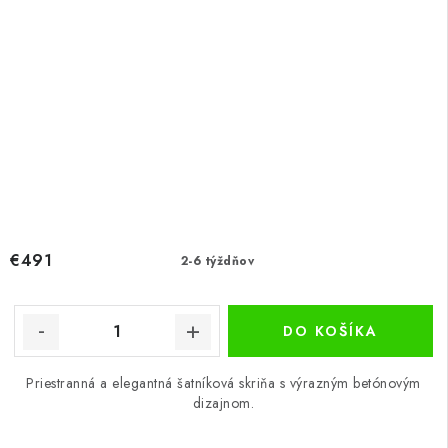
€491
2-6 týždňov
DO KOŠÍKA
Priestranná a elegantná šatníková skriňa s výrazným betónovým
dizajnom.