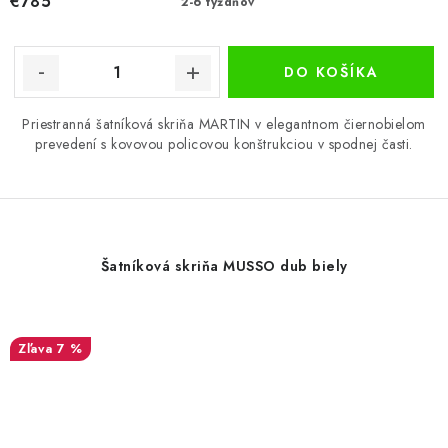
€785
2-6 týždňov
DO KOŠÍKA
Priestranná šatníková skriňa MARTIN v elegantnom čiernobielom
prevedení s kovovou policovou konštrukciou v spodnej časti.
Šatníková skriňa MUSSO dub biely
7 %