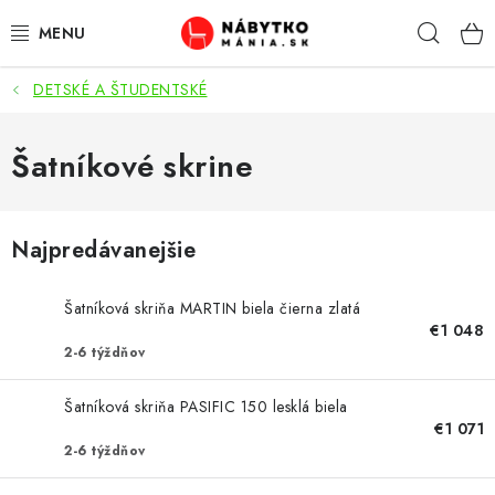
Prejsť
Hľad
na
obsah
DETSKÉ A ŠTUDENTSKÉ
VÝPREDAJ
NOVINKY
Šatníkové skrine
OBÝVACIA IZBA
Najpredávanejšie
KUCHYŇA
Šatníková skriňa MARTIN biela čierna zlatá
SPÁĽŇA
€1 048
2-6 týždňov
PREDSIENE
Šatníková skriňa PASIFIC 150 lesklá biela
€1 071
PRACOVŇA / KANCELÁRIA
2-6 týždňov