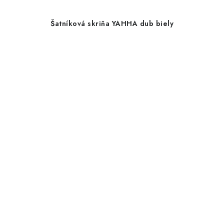
Šatníková skriňa YAHHA dub biely