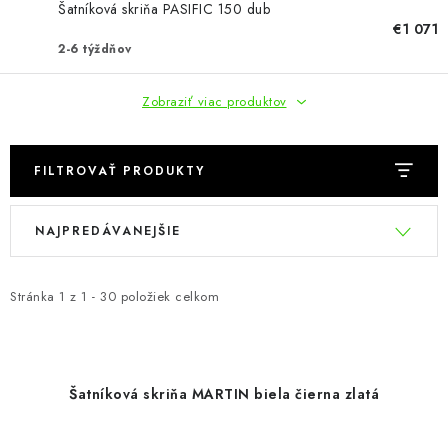
KÚPEĽŇA
Šatníková skriňa PASIFIC 150 dub
€1 071
2-6 týždňov
DETSKÉ A ŠTUDENTSKÉ
Zobraziť viac produktov
DOPLNKY A DEKORÁCIE
ZÁHRADA
FILTROVAŤ PRODUKTY
CHOVATEĽSKÉ POTREBY
V
R
NAJPREDÁVANEJŠIE
ý
a
p
d
Kontakty
Podmienky ochrany osobných údajov
Registrace
i
e
Stránka
Reklamácie a odstúpenie od zmluvy
1
z
1
-
30
položiek celkom
s
n
Obchodné podmienky 2024
p
i
r
e
Šatníková skriňa MARTIN biela čierna zlatá
o
p
d
r