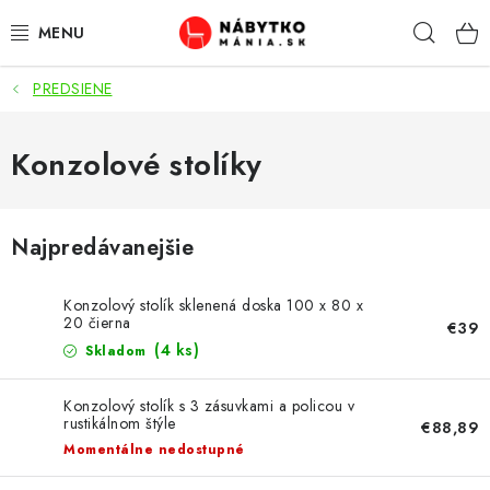
Prejsť
Hľad
na
obsah
PREDSIENE
VÝPREDAJ
NOVINKY
Konzolové stolíky
OBÝVACIA IZBA
Najpredávanejšie
KUCHYŇA
Konzolový stolík sklenená doska 100 x 80 x
SPÁĽŇA
20 čierna
€39
(4 ks)
Skladom
PREDSIENE
Konzolový stolík s 3 zásuvkami a policou v
rustikálnom štýle
€88,89
PRACOVŇA / KANCELÁRIA
Momentálne nedostupné