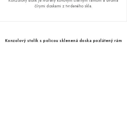
Konzolový stolík je tvorený kovovým čiernym rámom a dvoma
čírymi doskami z tvrdeného skla.
Konzolový stolík s policou sklenená doska pozlátený rám