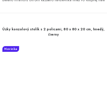
bieleho mramoru ohromí každého návštevníka hneď vo vstupnej hale
Úzky konzolový stolík s 2 policami, 80 x 80 x 20 cm, hnedý,
čierny
Novinka