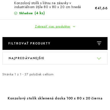
KÚPEĽŇA
Konzolový stolík s lištou na zásuvky v
industriálnom štýle 80 x 80 x 20 cm hnedá
€41,66
čierna
DETSKÉ A ŠTUDENTSKÉ
(4 ks)
Skladom
DOPLNKY A DEKORÁCIE
Zobraziť viac produktov
ZÁHRADA
FILTROVAŤ PRODUKTY
CHOVATEĽSKÉ POTREBY
V
R
NAJPREDÁVANEJŠIE
ý
a
Kontakty
Podmienky ochrany osobných údajov
Registrace
p
d
Reklamácie a odstúpenie od zmluvy
i
e
Stránka
1
z
1
-
37
položiek celkom
s
n
Obchodné podmienky 2024
p
i
r
e
Konzolový stolík sklenená doska 100 x 80 x 20 čierna
o
p
d
r