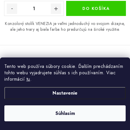
DO KOŠÍKA
Konzolový stolík VENEZIA je veľmi jednoduchý vo svojom dizajne,
ale jeho tvary aj biela farba ho predurčujú na široké využitie.
Konzolový stolík ASTAVA dub biely
Tento web používa súbory cookie. Ďalším prechádzaním
tohto webu vyjadrujete súhlas s ich používaním. Viac
informácií
tu
.
Nastavenie
Súhlasím