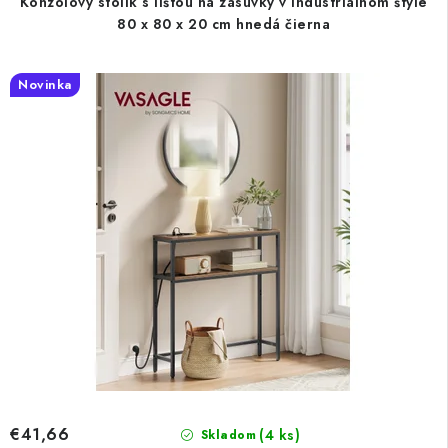
Konzolový stolík s lištou na zásuvky v industriálnom štýle
80 x 80 x 20 cm hnedá čierna
Novinka
€41,66
(4 ks)
Skladom