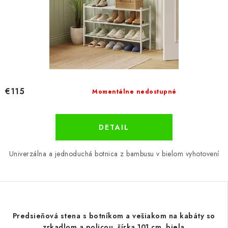
€115
Momentálne nedostupné
DETAIL
Univerzálna a jednoduchá botnica z bambusu v bielom vyhotovení
Predsieňová stena s botníkom a vešiakom na kabáty so
zrkadlom a policou, šírka 101 cm, biela