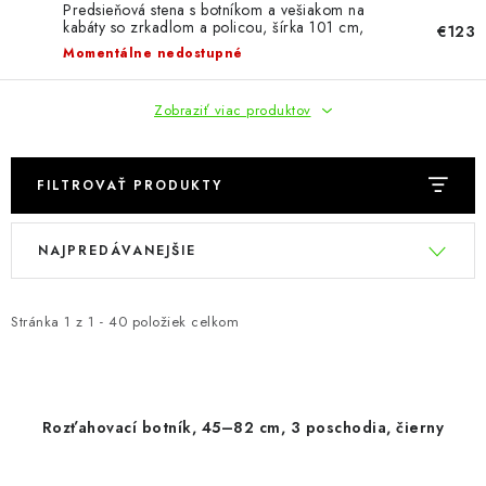
KÚPEĽŇA
Predsieňová stena s botníkom a vešiakom na
kabáty so zrkadlom a policou, šírka 101 cm,
€123
biela
Momentálne nedostupné
DETSKÉ A ŠTUDENTSKÉ
Zobraziť viac produktov
DOPLNKY A DEKORÁCIE
ZÁHRADA
FILTROVAŤ PRODUKTY
CHOVATEĽSKÉ POTREBY
V
R
NAJPREDÁVANEJŠIE
ý
a
p
d
Kontakty
Podmienky ochrany osobných údajov
Registrace
i
e
Stránka
Reklamácie a odstúpenie od zmluvy
1
z
1
-
40
položiek celkom
s
n
Obchodné podmienky 2024
p
i
r
e
Rozťahovací botník, 45–82 cm, 3 poschodia, čierny
o
p
d
r