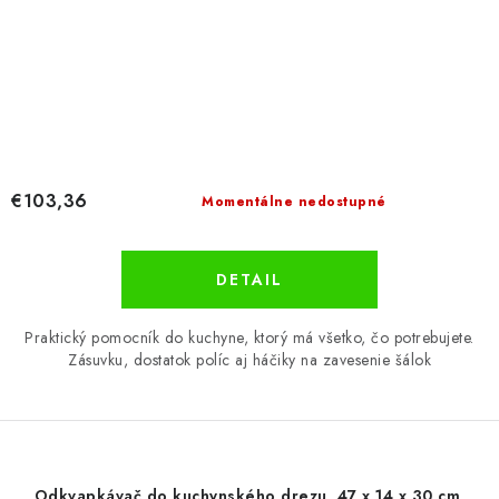
€103,36
Momentálne nedostupné
DETAIL
Praktický pomocník do kuchyne, ktorý má všetko, čo potrebujete.
Zásuvku, dostatok políc aj háčiky na zavesenie šálok
Odkvapkávač do kuchynského drezu, 47 x 14 x 30 cm,