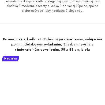
Jednoduchý dizajn zrkadla a elegantný obdĺžnikový hliníkový rám
dodávajú moderné akcenty a vnášajú do vašej kúpeľne, spálne
alebo obývacej izby nadčasovú eleganciu.
Kozmetické zrkadlo s LED bodovým osvetlením, nabíjacími
portmi, dotykovým ovládaním, 3 farbami svetla a
stmievateľným osvetlením, 58 x 43 cm, biela
Novinka