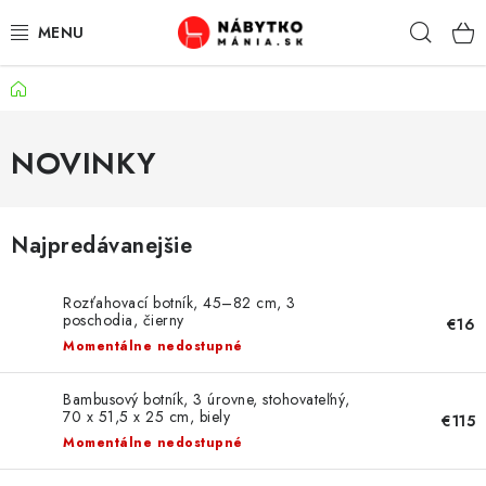
Prejsť
Hľad
na
obsah
Domov
VÝPREDAJ
NOVINKY
NOVINKY
OBÝVACIA IZBA
Najpredávanejšie
KUCHYŇA
Rozťahovací botník, 45–82 cm, 3
SPÁĽŇA
poschodia, čierny
€16
Momentálne nedostupné
PREDSIENE
Bambusový botník, 3 úrovne, stohovateľný,
70 x 51,5 x 25 cm, biely
€115
PRACOVŇA / KANCELÁRIA
Momentálne nedostupné