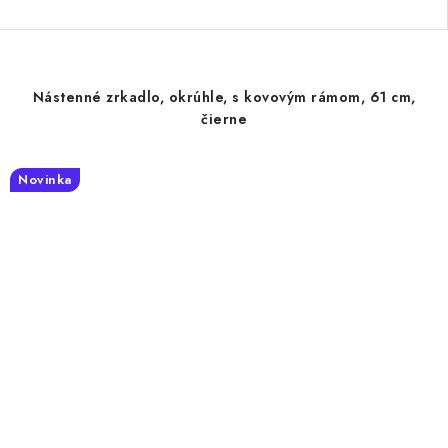
Nástenné zrkadlo, okrúhle, s kovovým rámom, 61 cm,
čierne
Novinka