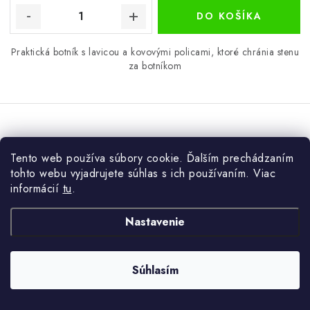
DO KOŠÍKA
Praktická botník s lavicou a kovovými policami, ktoré chránia stenu
za botníkom
Úložná truhlica s 2 bezpečnostnými pántmi, vintage štýl, 80
Tento web používa súbory cookie. Ďalším prechádzaním
x 46 x 40 cm, biela
tohto webu vyjadrujete súhlas s ich používaním. Viac
informácií
tu
.
Novinka
Nastavenie
Súhlasím