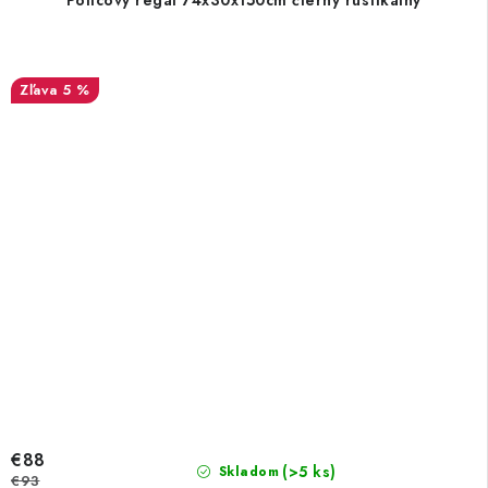
Policový regál 74x30x150cm čierny rustikálny
5 %
€88
(>5 ks)
Skladom
€93