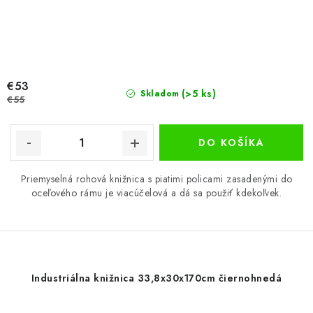
€53
(>5 ks)
Skladom
€55
DO KOŠÍKA
Priemyselná rohová knižnica s piatimi policami zasadenými do
oceľového rámu je viacúčelová a dá sa použiť kdekoľvek.
Industriálna knižnica 33,8x30x170cm čiernohnedá