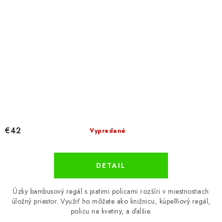
€42
Vypredané
DETAIL
Úzky bambusový regál s piatimi policami rozšíri v miestnostiach
úložný priestor. Využiť ho môžete ako knižnicu, kúpeľňový regál,
policu na kvetiny, a ďalšie.