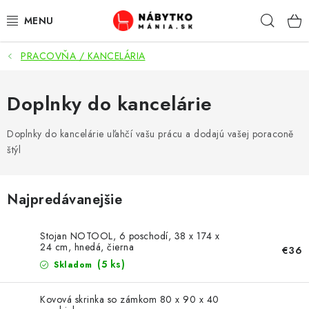
Prejsť
Hľad
na
obsah
PRACOVŇA / KANCELÁRIA
VÝPREDAJ
NOVINKY
Doplnky do kancelárie
OBÝVACIA IZBA
Doplnky do kancelárie uľahčí vašu prácu a dodajú vašej poraconě
štýl
KUCHYŇA
Najpredávanejšie
SPÁĽŇA
Stojan NOTOOL, 6 poschodí, 38 x 174 x
PREDSIENE
24 cm, hnedá, čierna
€36
(5 ks)
Skladom
PRACOVŇA / KANCELÁRIA
Kovová skrinka so zámkom 80 x 90 x 40