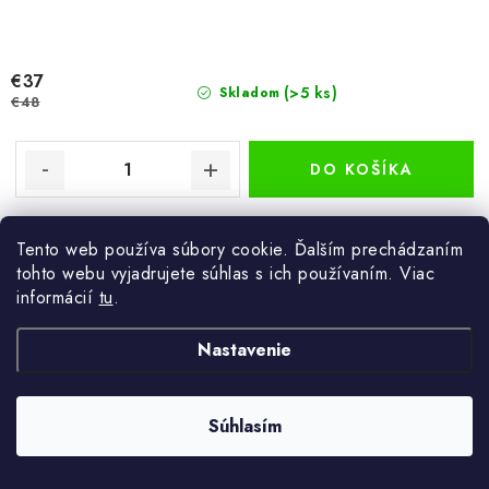
€37
(>5 ks)
Skladom
€48
DO KOŠÍKA
Bambusový regál s piatimi policami rozšíri v miestnostiach úložný
priestor. Využiť ho môžete ako knižnicu, kúpeľňový regál, policu na
Tento web používa súbory cookie. Ďalším prechádzaním
kvetiny, a ďalšie.
tohto webu vyjadrujete súhlas s ich používaním. Viac
informácií
tu
.
Nastavenie
Bambusový regál 3 police prírodný 60x66 cm
Súhlasím