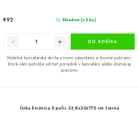
€92
(>5 ks)
Skladom
DO KOŠÍKA
Mobilná kancelárska skriňa s tromi zásuvkami a dvoma policami,
ktorá vám pomôže udržať poriadok v kancelárii alebo domácej
pracovni
Úzka knižnica 5 políc 33,8x30x170 cm čierna