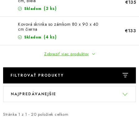
KÚPEĽŇA
cm, biela
€135
(3 ks)
Skladom
DETSKÉ A ŠTUDENTSKÉ
Kovová skrinka so zámkom 80 x 90 x 40
cm čierna
€133
DOPLNKY A DEKORÁCIE
(4 ks)
Skladom
ZÁHRADA
Zobraziť viac produktov
CHOVATEĽSKÉ POTREBY
FILTROVAŤ PRODUKTY
Kontakty
Podmienky ochrany osobných údajov
Registrace
V
R
Reklamácie a odstúpenie od zmluvy
NAJPREDÁVANEJŠIE
ý
a
Obchodné podmienky 2024
p
d
i
e
Stránka
1
z
1
-
20
položiek celkom
s
n
p
i