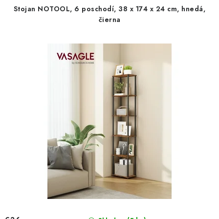
r
e
Stojan NOTOOL, 6 poschodí, 38 x 174 x 24 cm, hnedá,
o
p
čierna
d
r
u
o
k
d
t
u
o
k
v
t
o
v