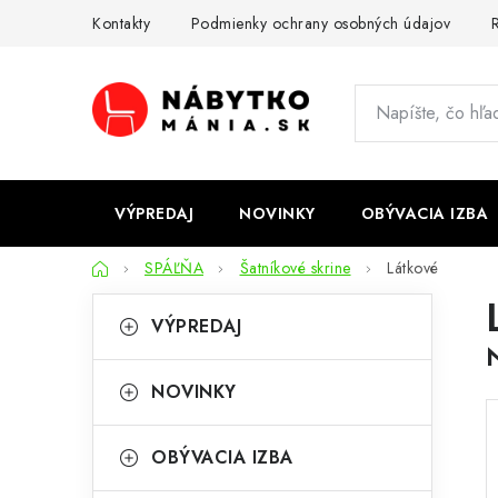
Prejsť
Kontakty
Podmienky ochrany osobných údajov
R
na
obsah
VÝPREDAJ
NOVINKY
OBÝVACIA IZBA
Domov
SPÁĽŇA
Šatníkové skrine
Látkové
B
K
Preskočiť
VÝPREDAJ
kategórie
a
o
t
č
NOVINKY
e
n
g
OBÝVACIA IZBA
ý
ó