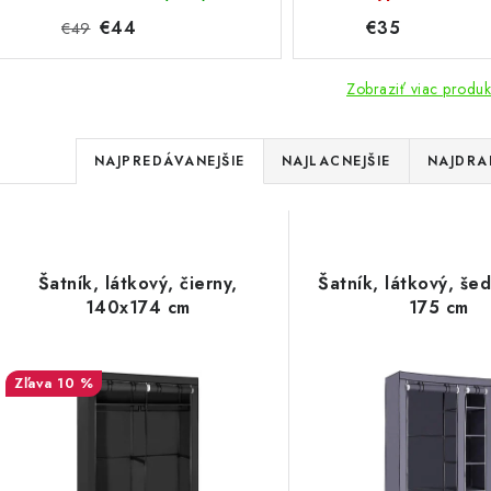
€44
€35
€49
Zobraziť viac produk
R
NAJPREDÁVANEJŠIE
NAJLACNEJŠIE
NAJDRA
a
V
d
ý
e
Šatník, látkový, čierny,
Šatník, látkový, šed
p
140x174 cm
175 cm
n
i
s
10 %
e
p
p
r