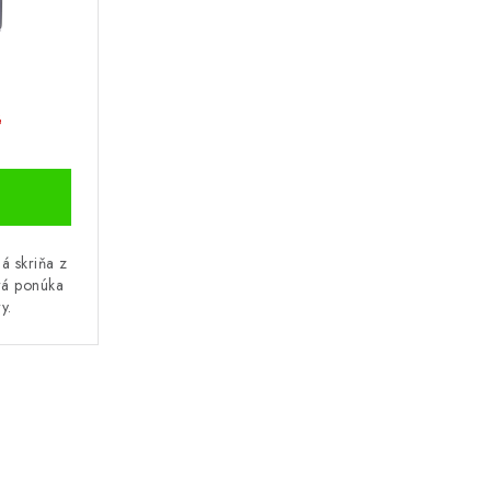
é
á skriňa z
orá ponúka
ry.