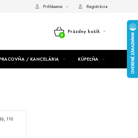
dmienky 2024
Prihlásenie
Registrácia
Prázdny košík
NÁKUPNÝ
KOŠÍK
PRACOVŇA / KANCELÁRIA
KÚPEĽŇA
DETSKÉ 
edý, 110