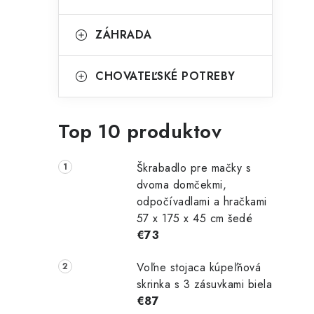
l
ZÁHRADA
CHOVATEĽSKÉ POTREBY
i
Top 10 produktov
Škrabadlo pre mačky s
dvoma domčekmi,
r
odpočívadlami a hračkami
57 x 175 x 45 cm šedé
€73
Voľne stojaca kúpeľňová
skrinka s 3 zásuvkami biela
€87