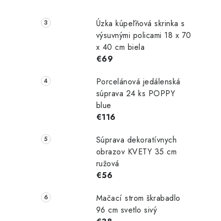
Úzka kúpeľňová skrinka s
i
výsuvnými policami 18 x 70
x 40 cm biela
€69
Porcelánová jedálenská
súprava 24 ks POPPY
blue
€116
Súprava dekoratívnych
obrazov KVETY 35 cm
ružová
€56
Mačací strom škrabadlo
96 cm svetlo sivý