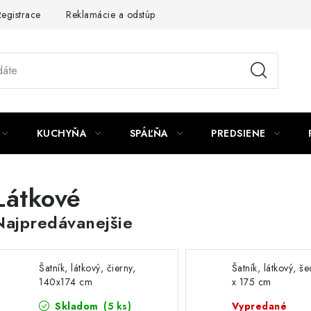
egistrace
Reklamácie a odstúpenie od zmluvy
Obchodné po
KUCHYŇA
SPÁĽŇA
PREDSIENE
Látkové
Najpredávanejšie
Šatník, látkový, čierny,
Šatník, látkový, š
140x174 cm
x 175 cm
Skladom
(5 ks)
Vypredané