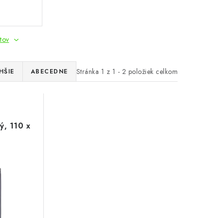
tov
Stránka
1
z
1
-
2
položiek celkom
HŠIE
ABECEDNE
ý, 110 x