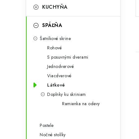
p
r
KUCHYŇA
a
i
SPÁĽŇA
e
n
Šatníkové skrine
e
Rohové
l
S posuvnými dverami
Jednodverové
Viacdverové
Látkové
Doplnky ku skriniam
i
Ramienka na odevy
Postele
Nočné stolíky