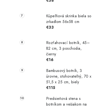
€38
Kúpeľňová skrinka biela so
zrkadlom 56x58 cm
€33
Rozťahovací botník, 45–
82 cm, 3 poschodia,
čierny
€16
Bambusový botník, 3
úrovne, stohovateľný, 70 x
51,5 x 25 cm, biely
€115
Predsieňová stena s
botníkom a vešiakom na