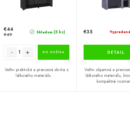
r
o
o
d
d
u
€44
u
€35
(5 ks)
Vypredan
Skladom
€49
k
k
t
DETAIL
DO KOŠÍKA
o
o
Veľmi praktická a prenosná skriňa z
Veľmi objemná a prenosn
v
v
látkového materiálu.
látkového materiálu, kt
kompaktné rozme
O
v