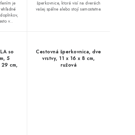
lením je
šperkovnice, ktorá visí na dverách
rehľadné
vašej spálne alebo stojí samostatne.
 doplnkov,
sto v...
ELA so
Cestovná šperkovnica, dve
m, 5
vrstvy, 11 x 16 x 8 cm,
x 29 cm,
ružová