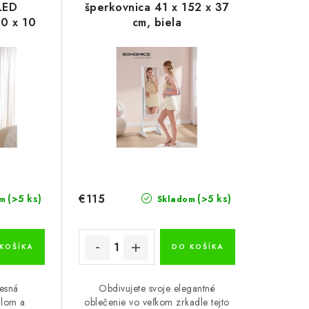
LED
šperkovnica 41 x 152 x 37
20 x 10
cm, biela
€115
(>5 ks)
(>5 ks)
m
Skladom
KOŠÍKA
DO KOŠÍKA
vesná
Obdivujete svoje elegantné
dlom a
oblečenie vo veľkom zrkadle tejto