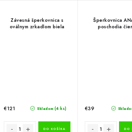
Závesná šperkovnica s
Šperkovnica AN
oválnym zrkadlom biela
poschodia čie
€121
€39
(4 ks)
Skladom
Sklado
DO KOŠÍKA
DO 