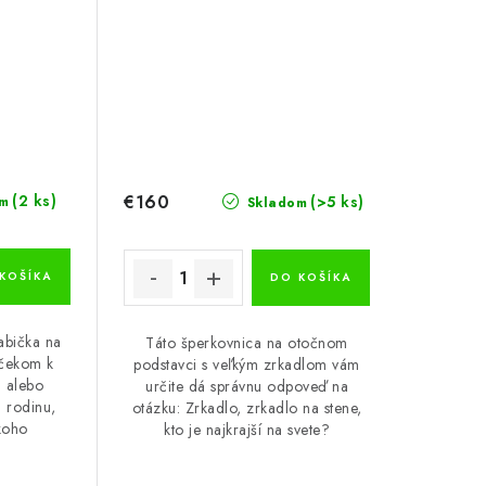
€160
(2 ks)
(>5 ks)
m
Skladom
KOŠÍKA
DO KOŠÍKA
abička na
Táto šperkovnica na otočnom
rčekom k
podstavci s veľkým zrkadlom vám
 alebo
určite dá správnu odpoveď na
u rodinu,
otázku: Zrkadlo, zrkadlo na stene,
ekoho
kto je najkrajší na svete?