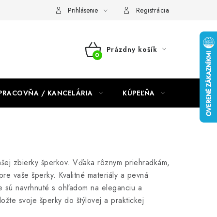
dmienky 2024
Prihlásenie
Registrácia
Prázdny košík
NÁKUPNÝ
KOŠÍK
PRACOVŇA / KANCELÁRIA
KÚPEĽŇA
DETSKÉ 
ašej zbierky šperkov. Vďaka rôznym priehradkám,
pre vaše šperky. Kvalitné materiály a pevná
e sú navrhnuté s ohľadom na eleganciu a
žte svoje šperky do štýlovej a praktickej