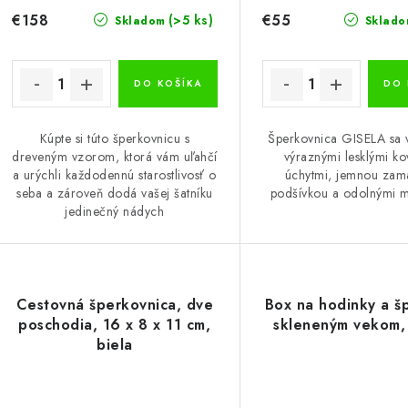
€158
€55
(>5 ks)
Skladom
Sklado
DO KOŠÍKA
DO 
Kúpte si túto šperkovnicu s
Šperkovnica GISELA sa 
dreveným vzorom, ktorá vám uľahčí
výraznými lesklými k
a urýchli každodennú starostlivosť o
úchytmi, jemnou zam
seba a zároveň dodá vašej šatníku
podšívkou a odolnými m
jedinečný nádych
Cestovná šperkovnica, dve
Box na hodinky a š
poschodia, 16 x 8 x 11 cm,
skleneným vekom,
biela