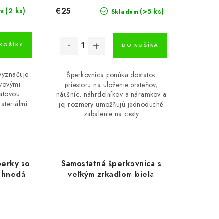
€25
(2 ks)
(>5 ks)
m
Skladom
KOŠÍKA
DO KOŠÍKA
vyznačuje
Šperkovnica ponúka dostatok
ovovými
priestoru na uloženie prsteňov,
atovou
náušníc, náhrdelníkov a náramkov a
ateriálmi
jej rozmery umožňujú jednoduché
zabalenie na cesty
perky so
Samostatná šperkovnica s
 hnedá
veľkým zrkadlom biela