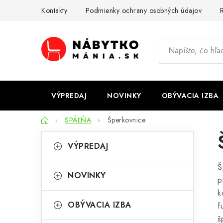
Prejsť
Kontakty
Podmienky ochrany osobných údajov
R
na
obsah
VÝPREDAJ
NOVINKY
OBÝVACIA IZBA
Domov
SPÁĽŇA
Šperkovnice
B
K
Preskočiť
VÝPREDAJ
kategórie
a
o
Š
t
č
NOVINKY
p
e
n
k
g
OBÝVACIA IZBA
f
ý
ó
š