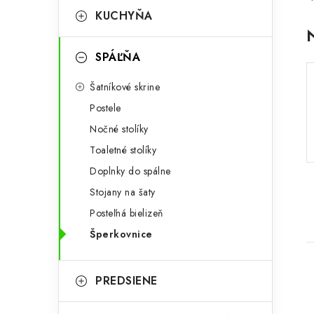
p
r
KUCHYŇA
a
i
SPÁĽŇA
e
n
Šatníkové skrine
e
Postele
l
Nočné stolíky
Toaletné stolíky
Doplnky do spálne
Stojany na šaty
Posteľná bielizeň
Šperkovnice
PREDSIENE