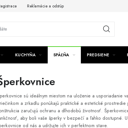
egistrace
Reklamácie a odstúpenie od zmluvy
Obchodné po
KUCHYŇA
SPÁĽŇA
PREDSIENE
Šperkovnice
perkovnice sú ideálnym miestom na uloženie a usporiadanie v
riečinkom a zrkadlu ponúkajú praktické a estetické prostredie 
onštrukcia zaručujú ochranu a dlhodobú životnosť. Šperkovnic
unkčnosť, aby boli vaše šperky v bezpečí a ľahko dostupné. Ulo
perkovnice od nás a udržujte ich v perfektnom stave.