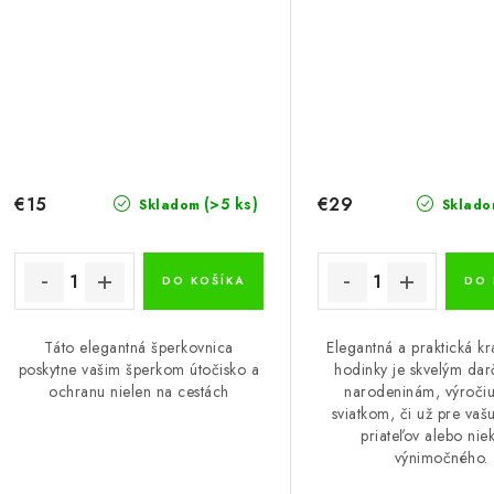
€15
€29
(>5 ks)
Skladom
Sklado
DO KOŠÍKA
DO 
Táto elegantná šperkovnica
Elegantná a praktická kr
poskytne vašim šperkom útočisko a
hodinky je skvelým da
ochranu nielen na cestách
narodeninám, výročiu
sviatkom, či už pre vaš
priateľov alebo ni
výnimočného.