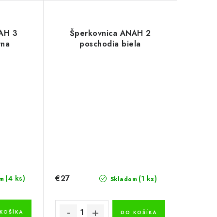
AH 3
Šperkovnica ANAH 2
rna
poschodia biela
€27
(4 ks)
(1 ks)
m
Skladom
KOŠÍKA
DO KOŠÍKA