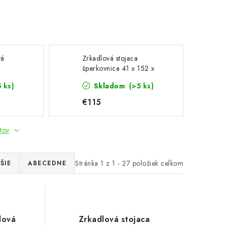
vá
Zrkadlová stojaca
šperkovnica 41 x 152 x
20 x 10
37 cm, biela
5 ks)
Skladom
(>5 ks)
€115
tov
Stránka
1
z
1
-
27
položiek celkom
ŠIE
ABECEDNE
lová
Zrkadlová stojaca