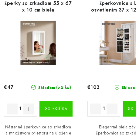
p
šperky so zrkadlom 55 x 67
šperkovnica s 
n
x 10 cm biela
osvetlením 37 x 1
i
cm, biela
s
e
p
p
r
r
o
o
d
d
u
u
€47
€103
(>5 ks)
Skladom
Sklado
k
k
t
DO KOŠÍKA
DO 
o
o
Nástenná šperkovnica so zrkadlom
Elegantná biela zá
v
v
a množstvom priestoru na uloženie
šperkovnica so zrka