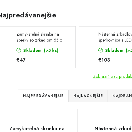
Najpredávanejšie
Zamykatelná skrinka na
Nástenná zrkadlo
šperky so zrkadlom 55 x
šperkovnica s LED
67 x 10 cm biela
osvetlením 37 x 1
Skladom
(>5 ks)
Skladom
(>
cm, biela
€47
€103
Zobraziť viac produk
R
NAJPREDÁVANEJŠIE
NAJLACNEJŠIE
NAJDRAH
a
V
d
ý
e
Zamykatelná skrinka na
Nástenná zrkad