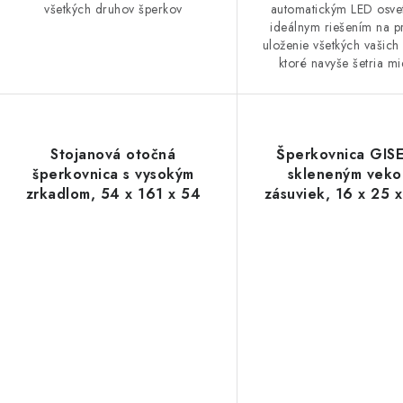
všetkých druhov šperkov
automatickým LED osvet
ideálnym riešením na p
uloženie všetkých vašich
ktoré navyše šetria mie
Stojanová otočná
Šperkovnica GIS
šperkovnica s vysokým
skleneným veko
zrkadlom, 54 x 161 x 54
zásuviek, 16 x 25 
cm, biela
biela, zlatá