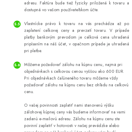
adresu. Faktúra bude tiež fyzicky priložená k tovaru a
dostupná vo vašom používateľskom účte.
Vlastnícke právo k tovaru na vás prechádza až po
zaplatení celkovej ceny a prevzatí tovaru. V prípade
platby bankovým prevodom je celková cena uhradená
pripísaním na náš účet, v opačnom prípade je uhradená
pri platbe.
Môžeme požadovať zálohu na kúpnu cenu, najmä pri
objednávkach s celkovou cenou vyššou ako 600 EUR.
Pri objednávkach čalúneného tovaru môžeme vždy
požadovať zálohu na kúpnu cenu bez ohľadu na celkovú
cenu.
O vašej povinnosti zaplatiť nami stanovenú výšku
zálohovej kúpnej ceny vás budeme informovať na vami
zadanú e-mailovú adresu. Zálohu na kúpnu cenu ste
povinní zaplatiť v hotovosti v našej prevádzke alebo