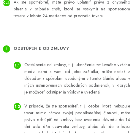
Ak ste spotrebiteľ, máte právo uplatniť práva z chybného
plnenia v prípade chýb, ktoré sa vyskytnú na spotrebnom
tovare v lehote 24 mesiacov od prevzatia tovaru.
ODSTÚPENIE OD ZMLUVY
Odstúpenie od zmluvy, t. j. ukončenie zmluvného vzťahu
medzi nami a vami od jeho začiatku, môže nastať z
dôvodov a spôsobmi uvedenými v tomto článku alebo v
iných ustanoveniach obchodných podmienok, v ktorých
je možnosť odstúpenia výslovne uvedená.
V prípade, že ste spotrebiteľ, t. j. osoba, ktorá nakupuje
tovar mimo rámca svojej podnikateľskej činnosti, máte
právo odstúpiť od zmluvy bez uvedenia dôvodu do 14
dní odo dňa uzavretia zmluvy, alebo ak ide o kúpu