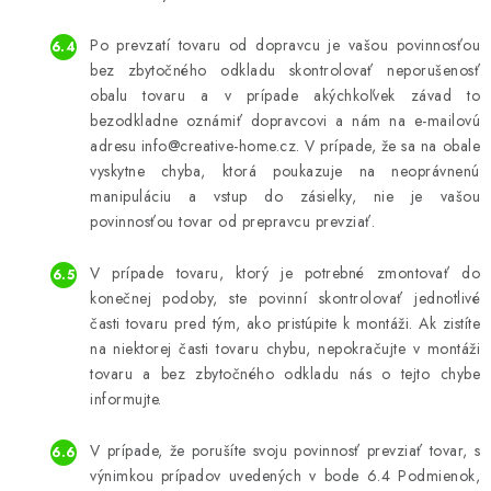
Po prevzatí tovaru od dopravcu je vašou povinnosťou
bez zbytočného odkladu skontrolovať neporušenosť
obalu tovaru a v prípade akýchkoľvek závad to
bezodkladne oznámiť dopravcovi a nám na e-mailovú
adresu info@creative-home.cz. V prípade, že sa na obale
vyskytne chyba, ktorá poukazuje na neoprávnenú
manipuláciu a vstup do zásielky, nie je vašou
povinnosťou tovar od prepravcu prevziať.
V prípade tovaru, ktorý je potrebné zmontovať do
konečnej podoby, ste povinní skontrolovať jednotlivé
časti tovaru pred tým, ako pristúpite k montáži. Ak zistíte
na niektorej časti tovaru chybu, nepokračujte v montáži
tovaru a bez zbytočného odkladu nás o tejto chybe
informujte.
V prípade, že porušíte svoju povinnosť prevziať tovar, s
výnimkou prípadov uvedených v bode 6.4 Podmienok,