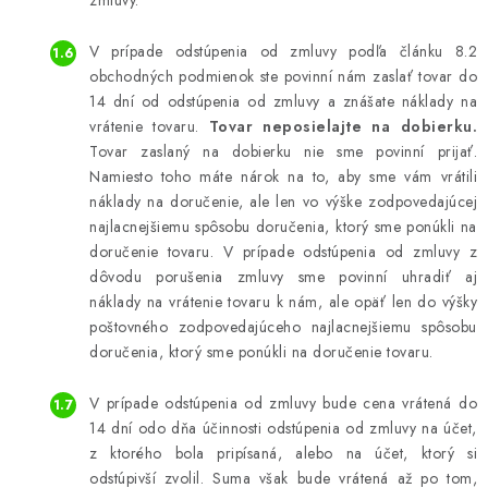
zmluvy.
V prípade odstúpenia od zmluvy podľa článku 8.2
obchodných podmienok ste povinní nám zaslať tovar do
14 dní od odstúpenia od zmluvy a znášate náklady na
vrátenie tovaru.
Tovar neposielajte na dobierku.
Tovar zaslaný na dobierku nie sme povinní prijať.
Namiesto toho máte nárok na to, aby sme vám vrátili
náklady na doručenie, ale len vo výške zodpovedajúcej
najlacnejšiemu spôsobu doručenia, ktorý sme ponúkli na
doručenie tovaru. V prípade odstúpenia od zmluvy z
dôvodu porušenia zmluvy sme povinní uhradiť aj
náklady na vrátenie tovaru k nám, ale opäť len do výšky
poštovného zodpovedajúceho najlacnejšiemu spôsobu
doručenia, ktorý sme ponúkli na doručenie tovaru.
V prípade odstúpenia od zmluvy bude cena vrátená do
14 dní odo dňa účinnosti odstúpenia od zmluvy na účet,
z ktorého bola pripísaná, alebo na účet, ktorý si
odstúpivší zvolil. Suma však bude vrátená až po tom,