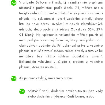
V prípade, že tovar má vady, t.j. najmä ak nie je splnená
niektorá z podmienok podľa článku 7.1, môžete nás o
takejto vade informovať a uplatniť svoje práva z vadného
plnenia (t.j. reklamovať tovar) zaslaním e-mailu alebo
listu na našu adresu uvedenú v našich identifikačných
údajoch, alebo osobne na adrese
Ouvalova 554, 274
01 Slaný
. Na uplatnenie reklamácie môžete použiť aj
nami poskytnutý vzorový formulár, ktorý tvorí prílohu č. 1
obchodných podmienok. Pri uplatnení práva z vadného
plnenia si musíte zvoliť spôsob riešenia vady a túto voľbu
nemôžete bez nášho súhlasu dodatočne zmeniť.
Reklamáciu vybavíme v súlade s právom z vadného
plnenia, ktoré ste uplatnili.
Ak je tovar chybný, máte tieto práva:
odstrániť vadu dodaním nového tovaru bez vady
alebo dodaním chýbajúcej časti tovaru; alebo