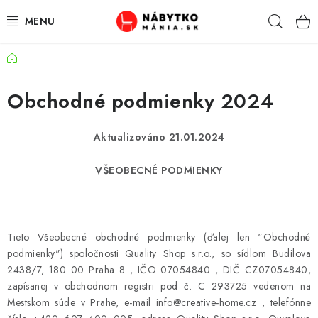
Prejsť
Hľad
na
obsah
Domov
VÝPREDAJ
Obchodné podmienky 2024
NOVINKY
OBÝVACIA IZBA
Aktualizováno 21.01.2024
VŠEOBECNÉ PODMIENKY
KUCHYŇA
SPÁĽŇA
Tieto Všeobecné obchodné podmienky (ďalej len "Obchodné
PREDSIENE
podmienky") spoločnosti Quality Shop s.r.o., so sídlom Budilova
2438/7, 180 00 Praha 8 , IČO 07054840 , DIČ CZ07054840,
PRACOVŇA / KANCELÁRIA
zapísanej v obchodnom registri pod č. C 293725 vedenom na
Mestskom súde v Prahe, e-mail info@creative-home.cz , telefónne