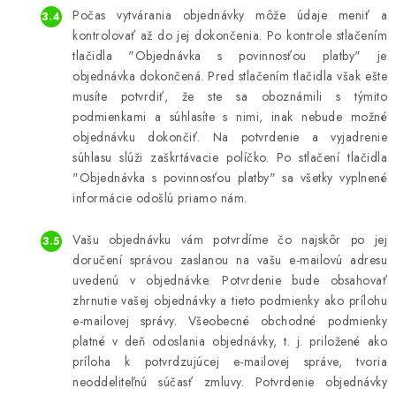
Počas vytvárania objednávky môže údaje meniť a
kontrolovať až do jej dokončenia. Po kontrole stlačením
tlačidla "Objednávka s povinnosťou platby" je
objednávka dokončená. Pred stlačením tlačidla však ešte
musíte potvrdiť, že ste sa oboznámili s týmito
podmienkami a súhlasíte s nimi, inak nebude možné
objednávku dokončiť. Na potvrdenie a vyjadrenie
súhlasu slúži zaškrtávacie políčko. Po stlačení tlačidla
"Objednávka s povinnosťou platby" sa všetky vyplnené
informácie odošlú priamo nám.
Vašu objednávku vám potvrdíme čo najskôr po jej
doručení správou zaslanou na vašu e-mailovú adresu
uvedenú v objednávke. Potvrdenie bude obsahovať
zhrnutie vašej objednávky a tieto podmienky ako prílohu
e-mailovej správy. Všeobecné obchodné podmienky
platné v deň odoslania objednávky, t. j. priložené ako
príloha k potvrdzujúcej e-mailovej správe, tvoria
neoddeliteľnú súčasť zmluvy. Potvrdenie objednávky