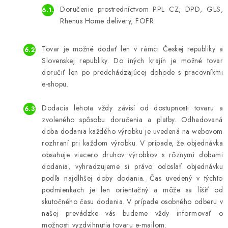
Doručenie prostredníctvom PPL CZ, DPD, GLS,
Rhenus Home delivery, FOFR
Tovar je možné dodať len v rámci Českej republiky a
Slovenskej republiky. Do iných krajín je možné tovar
doručiť len po predchádzajúcej dohode s pracovníkmi
e-shopu.
Dodacia lehota vždy závisí od dostupnosti tovaru a
zvoleného spôsobu doručenia a platby. Odhadovaná
doba dodania každého výrobku je uvedená na webovom
rozhraní pri každom výrobku. V prípade, že objednávka
obsahuje viacero druhov výrobkov s rôznymi dobami
dodania, vyhradzujeme si právo odoslať objednávku
podľa najdlhšej doby dodania. Čas uvedený v týchto
podmienkach je len orientačný a môže sa líšiť od
skutočného času dodania. V prípade osobného odberu v
našej prevádzke vás budeme vždy informovať o
možnosti vyzdvihnutia tovaru e-mailom.