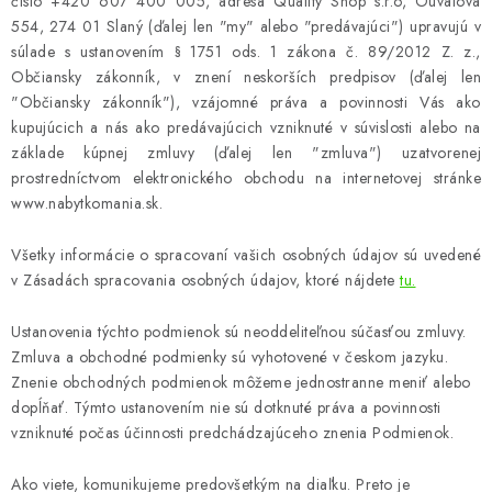
KÚPEĽŇA
číslo +420 607 400 005, adresa Quality Shop s.r.o, Ouvalova
554, 274 01 Slaný (ďalej len "my" alebo "predávajúci") upravujú v
súlade s ustanovením § 1751 ods. 1 zákona č. 89/2012 Z. z.,
DETSKÉ A ŠTUDENTSKÉ
Občiansky zákonník, v znení neskorších predpisov (ďalej len
"Občiansky zákonník"), vzájomné práva a povinnosti Vás ako
DOPLNKY A DEKORÁCIE
kupujúcich a nás ako predávajúcich vzniknuté v súvislosti alebo na
základe kúpnej zmluvy (ďalej len "zmluva") uzatvorenej
ZÁHRADA
prostredníctvom elektronického obchodu na internetovej stránke
www.nabytkomania.sk.
CHOVATEĽSKÉ POTREBY
Všetky informácie o spracovaní vašich osobných údajov sú uvedené
v Zásadách spracovania osobných údajov, ktoré nájdete
tu.
Kontakty
Podmienky ochrany osobných údajov
Registrace
Reklamácie a odstúpenie od zmluvy
Ustanovenia týchto podmienok sú neoddeliteľnou súčasťou zmluvy.
Zmluva a obchodné podmienky sú vyhotovené v českom jazyku.
Obchodné podmienky 2024
Znenie obchodných podmienok môžeme jednostranne meniť alebo
dopĺňať. Týmto ustanovením nie sú dotknuté práva a povinnosti
vzniknuté počas účinnosti predchádzajúceho znenia Podmienok.
Ako viete, komunikujeme predovšetkým na diaľku. Preto je