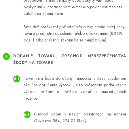
prevodom na náš bankový účet, pokyny vám budú
poskytnuté v informačnom e-maile o povinnosti zaplatiť
zálohu na kúpnu cenu.
Sme tiež oprávnení požiadať vás o zaplatenie celej ceny
tovaru pred jeho odoslaním alebo odovzdaním (§ 2119
ods. 1 Občianskeho zákonníka sa neuplatňuje).
DODANIE TOVARU, PRECHOD NEBEZPEČENSTVA
ŠKODY NA TOVARE
Tovar vám bude doručený najneskôr v čase uvedenom
ako čas doručenia výrobku, a to spôsobom podľa vášho
výberu, pričom si môžete vybrať z nasledujúcich
možností:
Osobný odber v našich priestoroch na adrese
Ouvalova 554, 274 01 Slaný