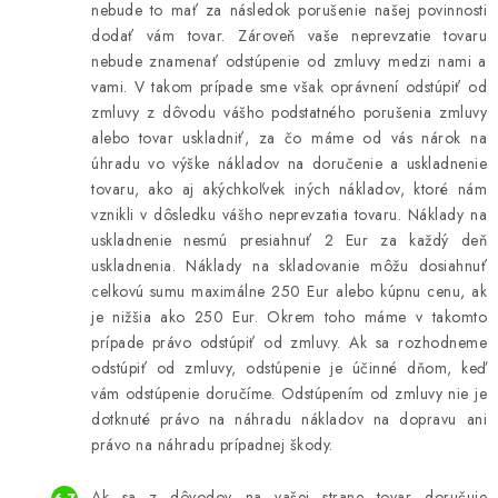
nebude to mať za následok porušenie našej povinnosti
dodať vám tovar. Zároveň vaše neprevzatie tovaru
nebude znamenať odstúpenie od zmluvy medzi nami a
vami. V takom prípade sme však oprávnení odstúpiť od
zmluvy z dôvodu vášho podstatného porušenia zmluvy
alebo tovar uskladniť, za čo máme od vás nárok na
úhradu vo výške nákladov na doručenie a uskladnenie
tovaru, ako aj akýchkoľvek iných nákladov, ktoré nám
vznikli v dôsledku vášho neprevzatia tovaru. Náklady na
uskladnenie nesmú presiahnuť 2 Eur za každý deň
uskladnenia. Náklady na skladovanie môžu dosiahnuť
celkovú sumu maximálne 250 Eur alebo kúpnu cenu, ak
je nižšia ako 250 Eur. Okrem toho máme v takomto
prípade právo odstúpiť od zmluvy. Ak sa rozhodneme
odstúpiť od zmluvy, odstúpenie je účinné dňom, keď
vám odstúpenie doručíme. Odstúpením od zmluvy nie je
dotknuté právo na náhradu nákladov na dopravu ani
právo na náhradu prípadnej škody.
Ak sa z dôvodov na vašej strane tovar doručuje