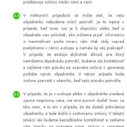
predstavuje zmluvu medzi nami a vami.
V niektorých prípadoch sa môže stať, že vašu
objednávku nebudeme môcť potvrdiť. Je to najmä v
prípade, keď tovar nie je k dispozícii alebo keď si
objednáte viac položiek, ako môžeme prijať. Informáciu
o maximálnom počte tovaru vám však vždy vopred
poskytneme v rámci e-shopu a nemala by vás prekvapiť.
V prípade, že existuje akýkoľvek dôvod, pre ktorý
nemôžeme objednávku potvrdiť, budeme vás kontaktovať
a zašleme vám ponuku na uzavretie zmluvy v upravenej
podobe oproti objednávke. V takom prípade bude
zmluva uzavretá v okamihu, keď našu ponuku potvrdíte.
V prípade, že je v e-shope alebo v objednávke uvedená
zjavne nesprávna cena, nie sme povinní dodať tovar za
túto cenu, a to ani v prípade, že ste dostali potvrdenie
objednávky, a teda došlo k uzatvoreniu zmluvy. V takejto
situácii vás budeme bezodkladne kontaktovať a zašleme
vám ponuku na uzavretie novej zmluvy v upravenej