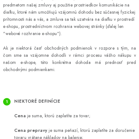
predmetom našej zmluvy aj použitie prostriedkov komunikácie na
diaľku, ktoré nám umožňujú vzájomnú dohodu bez súčasnej fyzickej
prítomnosti nás a vás, a zmluva sa tak uzatvára na diaľku v prostredí
e-shopu, prostredníctvom rozhrania webovej stránky (ďalej len
"webové rozhranie e-shopu").
Ak je niektorá časť obchodných podmienok v rozpore s tým, na
čom sme sa vzájomne dohodli v rámci procesu vášho nákupu v
našom e-shope, táto konkrétna dohoda má prednosť pred
obchodnými podmienkami.
NIEKTORÉ DEFINÍCIE
Cena
je suma, ktorú zaplatíte za tovar;
Cena prepravy
je suma peňazí, ktorú zaplatíte za doručenie
tovaru vrátane nákladov na balenie;