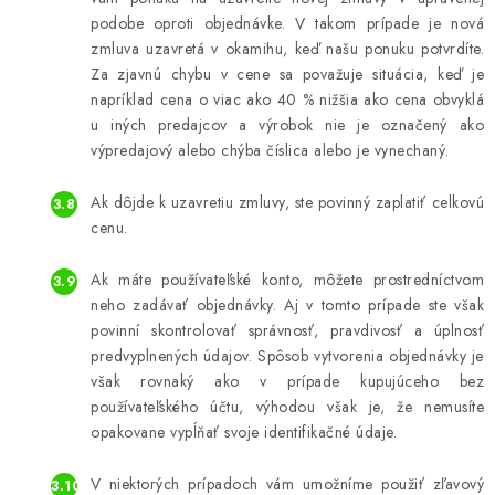
podobe oproti objednávke. V takom prípade je nová
zmluva uzavretá v okamihu, keď našu ponuku potvrdíte.
Za zjavnú chybu v cene sa považuje situácia, keď je
napríklad cena o viac ako 40 % nižšia ako cena obvyklá
u iných predajcov a výrobok nie je označený ako
výpredajový alebo chýba číslica alebo je vynechaný.
Ak dôjde k uzavretiu zmluvy, ste povinný zaplatiť celkovú
cenu.
Ak máte používateľské konto, môžete prostredníctvom
neho zadávať objednávky. Aj v tomto prípade ste však
povinní skontrolovať správnosť, pravdivosť a úplnosť
predvyplnených údajov. Spôsob vytvorenia objednávky je
však rovnaký ako v prípade kupujúceho bez
používateľského účtu, výhodou však je, že nemusíte
opakovane vypĺňať svoje identifikačné údaje.
V niektorých prípadoch vám umožníme použiť zľavový