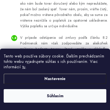
ako nám bude tovar doručený alebo kým nepreukážete,
že nám bol zaslaný späť. Tovar nám, prosím, vráťte čistý,
pokiaľ možno vrátane pôvodného obalu, aby sa suma za
vrátenie neznížila o poplatok za opätovné uskladnenie.
Výška poplatku sa určuje individuálne.
V prípade odstúpenia od zmluvy podľa článku 8.2
Podmienok nám však zodpovedáte za akékoľvek
zníženie hodnoty tovaru, ktoré vzniklo v dôsledku
zaobchádzania s tovarom iným spôsobom, ako je
Tento web používa súbory cookie. Ďalším prechádzaním
nevyhnutné na oboznámenie sa s povahou, vlastnosťami
tohto webu vyjadrujete súhlas s ich používaním. Viac
a funkčnosťou tovaru, t. j. spôsobom, akým by ste sa s
informácií
tu
.
tovarom oboznámili v kamennom obchode. V prípade,
že sme vám ešte nevrátili cenu, sme oprávnení započítať
Nastavenie
si nárok na náhradu nákladov s vaším nárokom na
vrátenie peňazí.
Súhlasím
Sme oprávnení odstúpiť od zmluvy kedykoľvek pred tým,
ako vám dodáme tovar, ak existujú objektívne dôvody,