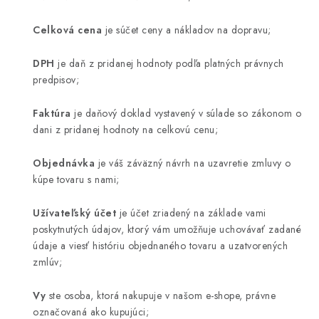
Celková cena
je súčet ceny a nákladov na dopravu;
DPH
je daň z pridanej hodnoty podľa platných právnych
predpisov;
Faktúra
je daňový doklad vystavený v súlade so zákonom o
dani z pridanej hodnoty na celkovú cenu;
Objednávka
je váš záväzný návrh na uzavretie zmluvy o
kúpe tovaru s nami;
Užívateľský účet
je účet zriadený na základe vami
poskytnutých údajov, ktorý vám umožňuje uchovávať zadané
údaje a viesť históriu objednaného tovaru a uzatvorených
zmlúv;
Vy
ste osoba, ktorá nakupuje v našom e-shope, právne
označovaná ako kupujúci;