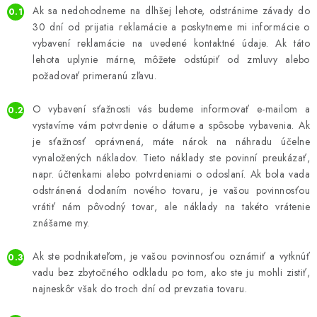
Ak sa nedohodneme na dlhšej lehote, odstránime závady do
30 dní od prijatia reklamácie a poskytneme mi informácie o
vybavení reklamácie na uvedené kontaktné údaje. Ak táto
lehota uplynie márne, môžete odstúpiť od zmluvy alebo
požadovať primeranú zľavu.
O vybavení sťažnosti vás budeme informovať e-mailom a
vystavíme vám potvrdenie o dátume a spôsobe vybavenia. Ak
je sťažnosť oprávnená, máte nárok na náhradu účelne
vynaložených nákladov. Tieto náklady ste povinní preukázať,
napr. účtenkami alebo potvrdeniami o odoslaní. Ak bola vada
odstránená dodaním nového tovaru, je vašou povinnosťou
vrátiť nám pôvodný tovar, ale náklady na takéto vrátenie
znášame my.
Ak ste podnikateľom, je vašou povinnosťou oznámiť a vytknúť
vadu bez zbytočného odkladu po tom, ako ste ju mohli zistiť,
najneskôr však do troch dní od prevzatia tovaru.