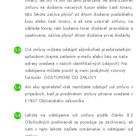
tovaru, tak do 14 dní od jeho prevzatia. Ak sme uzavreli
zmluvu na dodanie viacerých kusov alebo častí tovaru,
táto lehota začína plynúť až dňom dodania posledného
kusu alebo časti tovaru, a ak sme uzavreli zmluvu, na
základe ktorej vám budeme tovar dodávať pravidelne a
opakovane, začína plynúť dňom dodania prvej dodávky.
Od zmluvy môžete odstúpiť akýmkoľvek preukázateľným
spôsobom (najmä zaslaním e-mailu alebo listu na naše
adresy uvedené v našich identifikačných údajoch). Na
odstúpenie môžete použiť aj nami poskytnutý vzorový
formulár: ODSTÚPENIE OD ZMLUVY
Ani ako spotrebiteľ však nemôžete odstúpiť od zmluvy v
prípadoch, keď je predmetom zmluvy plnenie uvedené v
§ 1837 Občianskeho zákonníka.
Lehota na odstúpenie od zmluvy podľa článku 8.2
Obchodných podmienok sa považuje za zachovanú, ak
nám v tejto lehote zašlete oznámenie o odstúpení od