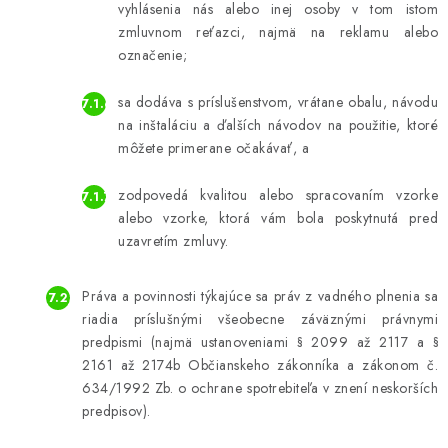
vyhlásenia nás alebo inej osoby v tom istom
zmluvnom reťazci, najmä na reklamu alebo
označenie;
sa dodáva s príslušenstvom, vrátane obalu, návodu
na inštaláciu a ďalších návodov na použitie, ktoré
môžete primerane očakávať, a
zodpovedá kvalitou alebo spracovaním vzorke
alebo vzorke, ktorá vám bola poskytnutá pred
uzavretím zmluvy.
Práva a povinnosti týkajúce sa práv z vadného plnenia sa
riadia príslušnými všeobecne záväznými právnymi
predpismi (najmä ustanoveniami § 2099 až 2117 a §
2161 až 2174b Občianskeho zákonníka a zákonom č.
634/1992 Zb. o ochrane spotrebiteľa v znení neskorších
predpisov).