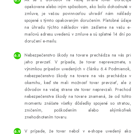
opakovane alebo iným spôsobom, ako bolo dohodnuté v
zmluve, je vašou povinnosťou uhradiť nám náklady
spojené s týmto opakovaným doručením. Platobné údaje
na úhradu týchto nákladov vám zašleme na vašu e-
mailovú adresu uvedenú v zmluve a sú splatné 14 dní po
doručení e-mailu.
Nebezpečenstvo škody na tovare prechádza na vás pri
jeho prevzatí. V prípade, že tovar neprevezmete, s
výnimkou prípadov uvedených v článku 6.4 Podmienok,
nebezpečenstvo škody na tovare na vás prechádza v
okamihu, keď ste mali možnosť tovar prevziať, ale z
dôvodov na vašej strane ste tovar neprevzali. Prechod
nebezpečenstva škody na tovare znamená, že od tohto
momentu znášate všetky dôsledky spojené so stratou,
zničením, poškodením alebo akýmkoľvek
znehodnotením tovaru.
V prípade, že tovar nebol v e-shope uvedený ako