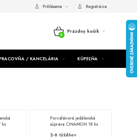
dmienky 2024
Prihlásenie
Registrácia
Prázdny košík
NÁKUPNÝ
KOŠÍK
PRACOVŇA / KANCELÁRIA
KÚPEĽŇA
DETSKÉ 
lenská
Porcelánová jedálenská
 ks
súprava CINAMON 18 ks
2-6 týždňov