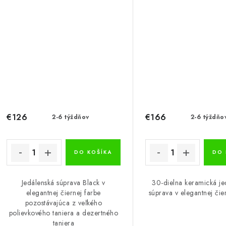
€126
€166
2-6 týždňov
2-6 týždňo
DO KOŠÍKA
DO 
Jedálenská súprava Black v
30-dielna keramická je
elegantnej čiernej farbe
súprava v elegantnej čie
pozostávajúca z veľkého
polievkového taniera a dezertného
taniera