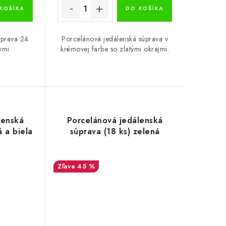
KOŠÍKA
DO KOŠÍKA
úprava 24
Porcelánová jedálenská súprava v
vmi
krémovej farbe so zlatými okrajmi.
lenská
Porcelánová jedálenská
á a biela
súprava (18 ks) zelená
45 %