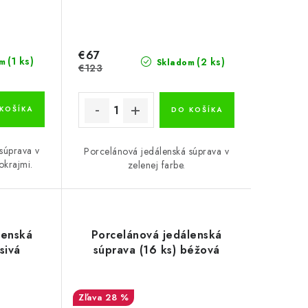
€67
(1 ks)
(2 ks)
m
Skladom
€123
KOŠÍKA
DO KOŠÍKA
súprava v
Porcelánová jedálenská súprava v
 okrajmi.
zelenej farbe.
lenská
Porcelánová jedálenská
sivá
súprava (16 ks) béžová
28 %