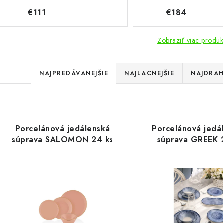
€111
€184
Zobraziť viac produk
R
NAJPREDÁVANEJŠIE
NAJLACNEJŠIE
NAJDRAH
a
V
d
ý
e
Porcelánová jedálenská
Porcelánová jedá
p
súprava SALOMON 24 ks
súprava GREEK 
n
i
s
e
p
p
r