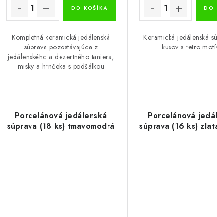
DO KOŠÍKA
DO 
Kompletná keramická jedálenská
Keramická jedálenská s
súprava pozostávajúca z
kusov s retro motí
jedálenského a dezertného taniera,
misky a hrnčeka s podšálkou
Porcelánová jedálenská
Porcelánová jedá
súprava (18 ks) tmavomodrá
súprava (16 ks) zlat