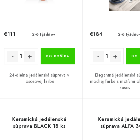
r
o
o
d
d
u
u
€111
€184
2-6 týždňov
2-6 týždňo
k
k
t
DO KOŠÍKA
DO 
o
o
24-dielna jedálenská súprava v
Elegantná jedálenská s
v
v
lososovej farbe
modrej farbe s motívmi o
kusov
Keramická jedálenská
Keramická jedál
súprava BLACK 18 ks
súprava ALFA 3