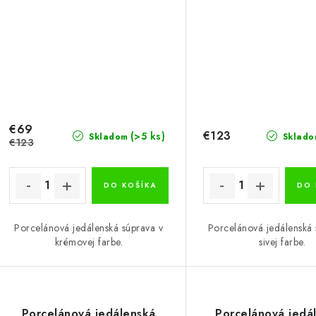
€69
€123
(>5 ks)
Skladom
Sklado
€123
DO KOŠÍKA
DO 
Porcelánová jedálenská súprava v
Porcelánová jedálenská 
krémovej farbe.
sivej farbe.
Porcelánová jedálenská
Porcelánová jedá