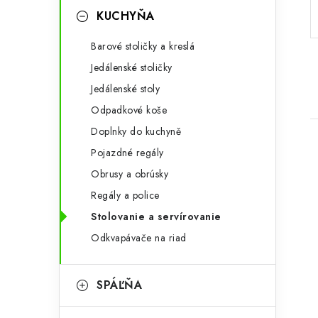
p
r
KUCHYŇA
a
i
Barové stoličky a kreslá
e
n
Jedálenské stoličky
e
Jedálenské stoly
Odpadkové koše
l
Doplnky do kuchyně
Pojazdné regály
Obrusy a obrúsky
Regály a police
Stolovanie a servírovanie
i
Odkvapávače na riad
SPÁĽŇA