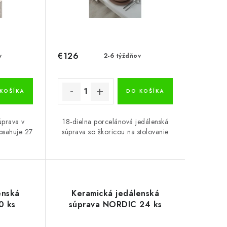
€126
v
2-6 týždňov
KOŠÍKA
DO KOŠÍKA
úprava v
18-dielna porcelánová jedálenská
bsahuje 27
súprava so škoricou na stolovanie
enská
Keramická jedálenská
0 ks
súprava NORDIC 24 ks