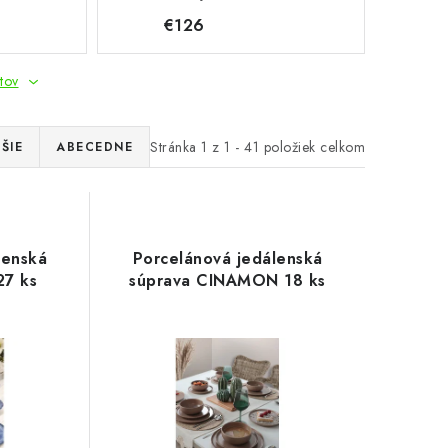
€126
tov
Stránka
1
z
1
-
41
položiek celkom
ŠIE
ABECEDNE
lenská
Porcelánová jedálenská
27 ks
súprava CINAMON 18 ks