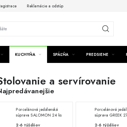
egistrace
Reklamácie a odstúpenie od zmluvy
Obchodné po
KUCHYŇA
SPÁĽŇA
PREDSIENE
Stolovanie a servírovanie
Najpredávanejšie
Porcelánová jedálenská
Porcelánová jedá
súprava SALOMON 24 ks
súprava GREEK 27
2-6 týždňov
2-6 týždňov