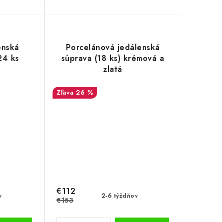
enská
Porcelánová jedálenská
24 ks
súprava (18 ks) krémová a
zlatá
26 %
€112
v
2-6 týždňov
€153