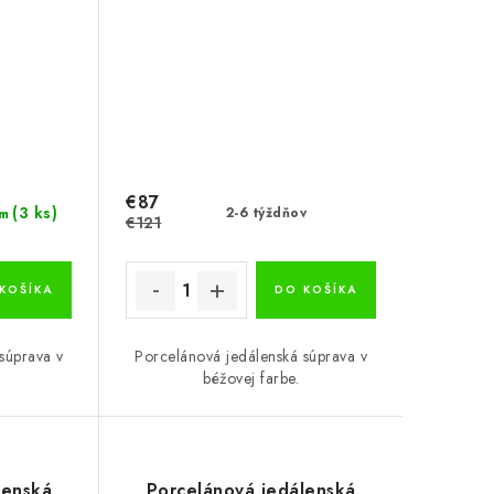
€87
(3 ks)
2-6 týždňov
m
€121
KOŠÍKA
DO KOŠÍKA
súprava v
Porcelánová jedálenská súprava v
béžovej farbe.
lenská
Porcelánová jedálenská