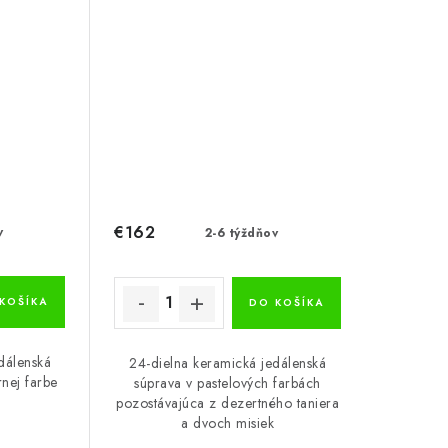
€162
v
2-6 týždňov
KOŠÍKA
DO KOŠÍKA
dálenská
24-dielna keramická jedálenská
rnej farbe
súprava v pastelových farbách
pozostávajúca z dezertného taniera
a dvoch misiek