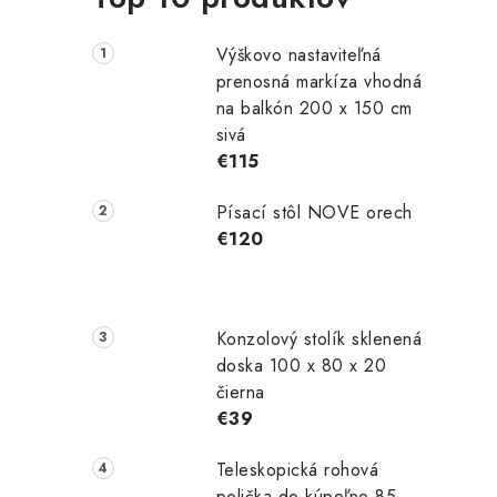
Výškovo nastaviteľná
prenosná markíza vhodná
na balkón 200 x 150 cm
sivá
€115
Písací stôl NOVE orech
€120
Konzolový stolík sklenená
doska 100 x 80 x 20
čierna
€39
Teleskopická rohová
polička do kúpeľne 85-