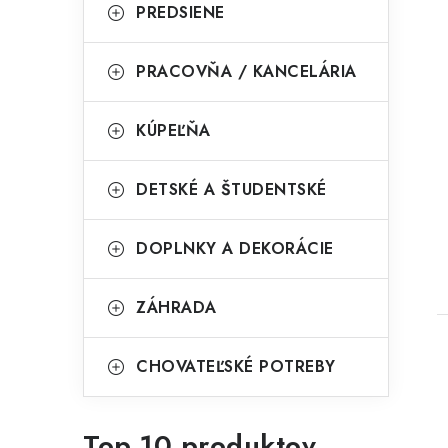
PREDSIENE
PRACOVŇA / KANCELÁRIA
KÚPEĽŇA
t
DETSKÉ A ŠTUDENTSKÉ
DOPLNKY A DEKORÁCIE
ZÁHRADA
CHOVATEĽSKÉ POTREBY
Top 10 produktov