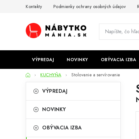
Prejsť
Kontakty
Podmienky ochrany osobných údajov
R
na
obsah
VÝPREDAJ
NOVINKY
OBÝVACIA IZBA
Domov
KUCHYŇA
Stolovanie a servírovanie
B
K
Preskočiť
VÝPREDAJ
kategórie
a
o
t
č
NOVINKY
e
n
g
OBÝVACIA IZBA
ý
ó