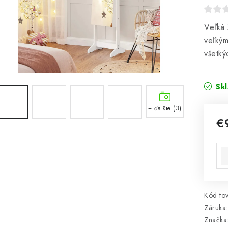
Veľká 
veľkým
všetký
Sk
+ ďalšie (3)
€
Jed
Kód tov
Záruka
:
Značka