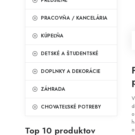
PREDSIENE
PRACOVŇA / KANCELÁRIA
KÚPEĽŇA
DETSKÉ A ŠTUDENTSKÉ
DOPLNKY A DEKORÁCIE
ZÁHRADA
V
d
CHOVATEĽSKÉ POTREBY
o
h
Top 10 produktov
o