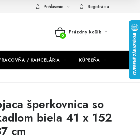
dmienky 2024
Prihlásenie
Registrácia
Prázdny košík
NÁKUPNÝ
KOŠÍK
PRACOVŇA / KANCELÁRIA
KÚPEĽŇA
DETSKÉ 
ojaca šperkovnica so
kadlom biela 41 x 152
37 cm