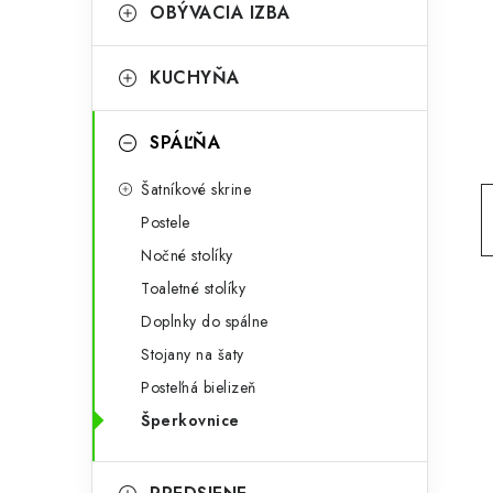
g
OBÝVACIA IZBA
ý
ó
p
r
KUCHYŇA
a
i
SPÁĽŇA
e
n
Šatníkové skrine
e
Postele
l
Nočné stolíky
Toaletné stolíky
Doplnky do spálne
Stojany na šaty
Posteľná bielizeň
Šperkovnice