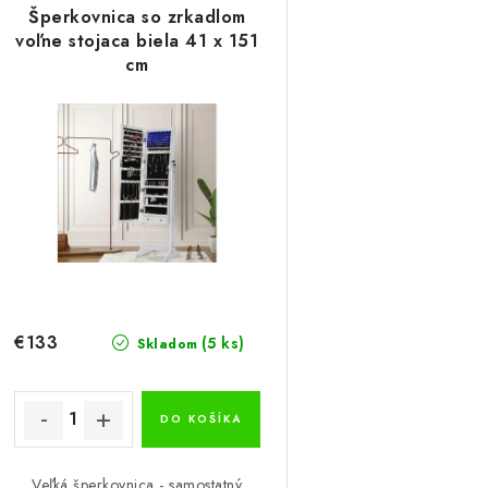
Šperkovnica so zrkadlom
voľne stojaca biela 41 x 151
cm
€133
(5 ks)
Skladom
DO KOŠÍKA
Veľká šperkovnica - samostatný