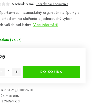
Neohodnotené
Podrobnosti hodnotenia
šperkovnica - samostatný organizér na šperky s
 zrkadlom na uloženie a jednoduchý výber
ch vašich pokladov.
Viac informácií
ladom
(>5 ks)
95
notková cena:
DO KOŠÍKA
aru:
SGM-JJC002W01
24 mesiacov
:
SONGMICS