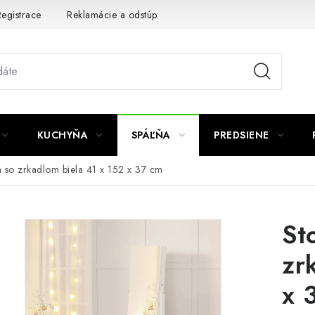
egistrace
Reklamácie a odstúpenie od zmluvy
Obchodné po
KUCHYŇA
SPÁĽŇA
PREDSIENE
a so zrkadlom biela 41 x 152 x 37 cm
St
zr
x 