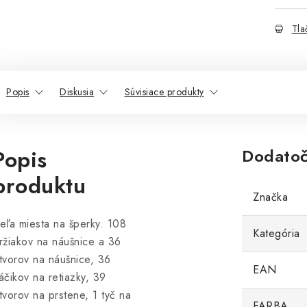
Tla
Popis
Diskusia
Súvisiace produkty
Popis
Dodatoč
produktu
Značka
eľa miesta na šperky. 108
Kategória
ržiakov na náušnice a 36
tvorov na náušnice, 36
EAN
áčikov na retiazky, 39
tvorov na prstene, 1 tyč na
FARBA