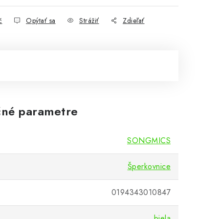
č
Opýtať sa
Strážiť
Zdieľať
né parametre
SONGMICS
Šperkovnice
0194343010847
biela