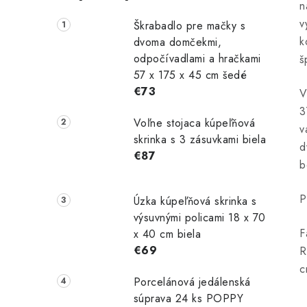
n
v
Škrabadlo pre mačky s
k
dvoma domčekmi,
odpočívadlami a hračkami
š
57 x 175 x 45 cm šedé
€73
V
3
Voľne stojaca kúpeľňová
v
skrinka s 3 zásuvkami biela
d
€87
b
P
Úzka kúpeľňová skrinka s
výsuvnými policami 18 x 70
F
x 40 cm biela
€69
R
c
Porcelánová jedálenská
súprava 24 ks POPPY