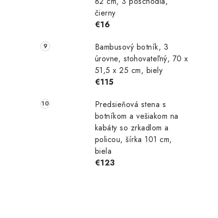
82 cm, 3 poschodia,
čierny
€16
Bambusový botník, 3
úrovne, stohovateľný, 70 x
51,5 x 25 cm, biely
€115
Predsieňová stena s
botníkom a vešiakom na
kabáty so zrkadlom a
policou, šírka 101 cm,
biela
€123