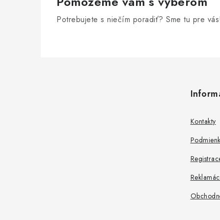
Pomôžeme vám s výberom
Potrebujete s niečím poradiť? Sme tu pre vás
Z
á
Inform
p
ä
Kontakty
t
Podmienk
i
Registrac
e
Reklamác
Obchodn