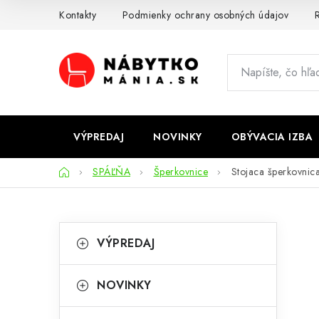
Prejsť
Kontakty
Podmienky ochrany osobných údajov
R
na
obsah
VÝPREDAJ
NOVINKY
OBÝVACIA IZBA
Domov
SPÁĽŇA
Šperkovnice
Stojaca šperkovnic
B
K
Preskočiť
VÝPREDAJ
kategórie
a
o
t
č
NOVINKY
e
n