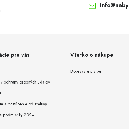
info
@
naby
!
ácie pre vás
Všetko o nákupe
Doprava a platba
y ochrany osobných údajov
e
ie a odstúpenie od zmluvy
é podmienky 2024