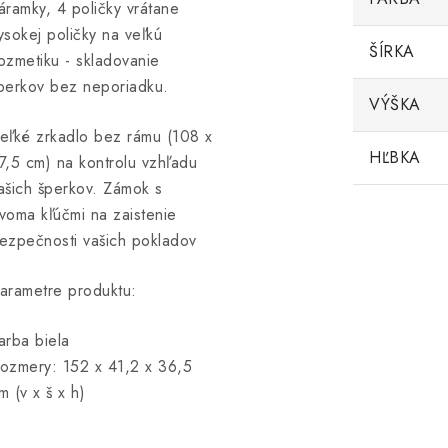
áramky, 4 poličky vrátane
ysokej poličky na veľkú
ŠÍRKA
ozmetiku - skladovanie
perkov bez neporiadku.
VÝŠKA
eľké zrkadlo bez rámu (108 x
HĽBKA
7,5 cm) na kontrolu vzhľadu
ašich šperkov. Zámok s
voma kľúčmi na zaistenie
ezpečnosti vašich pokladov
arametre produktu:
arba biela
ozmery: 152 x 41,2 x 36,5
m (v x š x h)