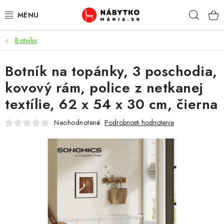
Prejsť
Hľad
na
obsah
Botníky
VÝPREDAJ
Botník na topánky, 3 poschodia,
NOVINKY
kovový rám, police z netkanej
OBÝVACIA IZBA
textílie, 62 x 54 x 30 cm, čierna
KUCHYŇA
Neohodnotené
Podrobnosti hodnotenia
SPÁĽŇA
PREDSIENE
PRACOVŇA / KANCELÁRIA