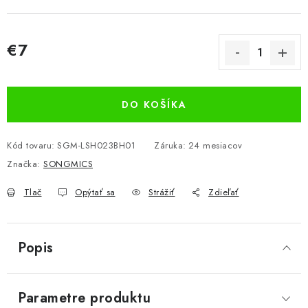
€7
Jednotková cena:
DO KOŠÍKA
Kód tovaru:
SGM-LSH023BH01
Záruka
:
24 mesiacov
Značka:
SONGMICS
Tlač
Opýtať sa
Strážiť
Zdieľať
Popis
Parametre produktu