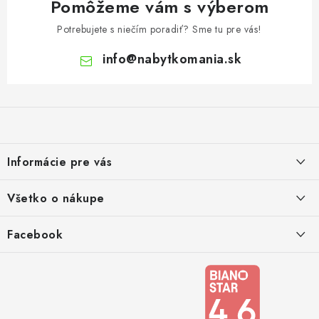
Pomôžeme vám s výberom
Potrebujete s niečím poradiť? Sme tu pre vás!
info
@
nabytkomania.sk
Z
á
p
ä
Informácie pre vás
t
i
Kontakty
Všetko o nákupe
e
Podmienky ochrany osobných údajov
Doprava a platba
Facebook
Registrace
Reklamácie a odstúpenie od zmluvy
Obchodné podmienky 2024