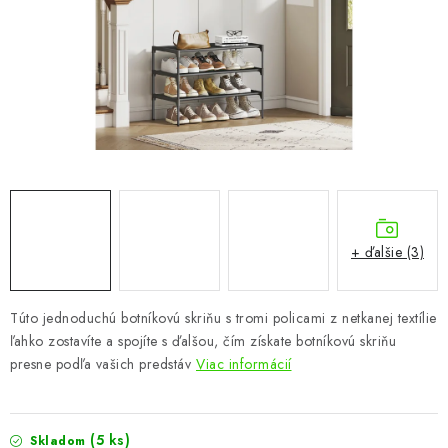
KÚPEĽŇA
DETSKÉ A ŠTUDENTSKÉ
DOPLNKY A DEKORÁCIE
ZÁHRADA
CHOVATEĽSKÉ POTREBY
+ ďalšie (3)
Kontakty
Podmienky ochrany osobných údajov
Registrace
Reklamácie a odstúpenie od zmluvy
Túto jednoduchú botníkovú skriňu s tromi policami z netkanej textílie
Obchodné podmienky 2024
ľahko zostavíte a spojíte s ďalšou, čím získate botníkovú skriňu
presne podľa vašich predstáv
Viac informácií
(5 ks)
Skladom