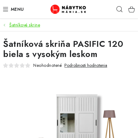
Prejsť
Hľad
na
obsah
Šatníkové skrine
VÝPREDAJ
Šatníková skriňa PASIFIC 120
NOVINKY
biela s vysokým leskom
OBÝVACIA IZBA
Neohodnotené
Podrobnosti hodnotenia
KUCHYŇA
SPÁĽŇA
PREDSIENE
PRACOVŇA / KANCELÁRIA