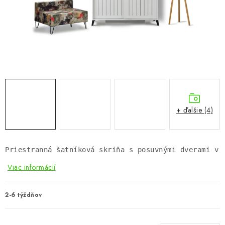
KÚPEĽŇA
DETSKÉ A ŠTUDENTSKÉ
DOPLNKY A DEKORÁCIE
ZÁHRADA
CHOVATEĽSKÉ POTREBY
+ ďalšie (4)
Kontakty
Podmienky ochrany osobných údajov
Registrace
Reklamácie a odstúpenie od zmluvy
Priestranná šatníková skriňa s posuvnými dverami v 
Obchodné podmienky 2024
Viac informácií
2-6 týždňov