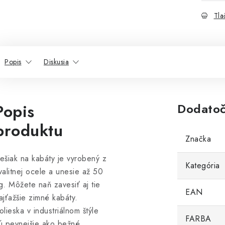
Tla
Popis
Diskusia
Popis
Dodatoč
produktu
Značka
ešiak na kabáty je vyrobený z
Kategória
valitnej ocele a unesie až 50
g. Môžete naň zavesiť aj tie
EAN
ajťažšie zimné kabáty.
olieska v industriálnom štýle
FARBA
ú pevnejšie ako bežné