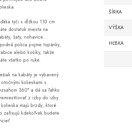
olieska.
ŠÍRKA
ďaka tyči s dĺžkou 110 cm
VÝŠKA
áte dostatok miesta na
abáty, šaty, nohavice...
HĽBKA
podná polica pojme topánky,
rabice alebo košíky, takže
áte všetko po ruke.
ešiak na kabáty je vybavený
 otočnými kolieskami s
ozsahom 360° a dá sa ľahko
remiestňovať z izby do izby.
 kolieska majú brzdy, ktoré
o zafixujú kdekoľvek budete
hcieť.