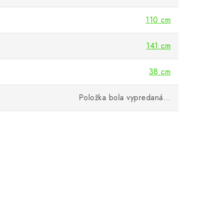
110 cm
141 cm
38 cm
Položka bola vypredaná…