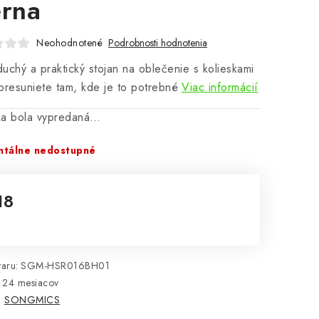
erna
Neohodnotené
Podrobnosti hodnotenia
uchý a praktický stojan na oblečenie s kolieskami
presuniete tam, kde je to potrebné
Viac informácií
ka bola vypredaná…
tálne nedostupné
18
notková cena:
aru:
SGM-HSR016BH01
24 mesiacov
:
SONGMICS