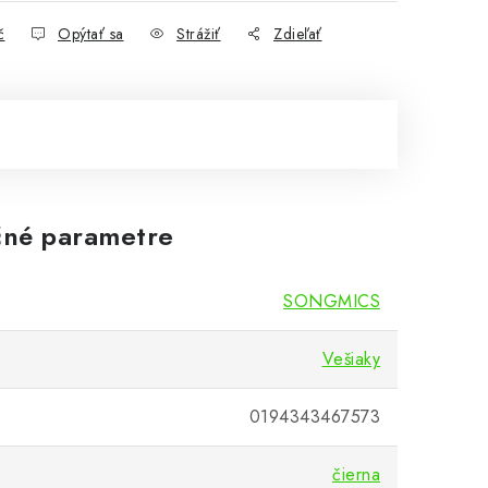
č
Opýtať sa
Strážiť
Zdieľať
né parametre
SONGMICS
Vešiaky
0194343467573
čierna