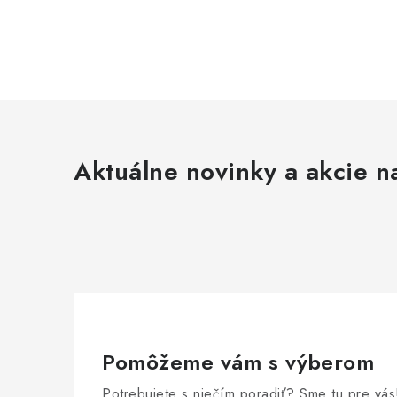
Aktuálne novinky a akcie na
Pomôžeme vám s výberom
Potrebujete s niečím poradiť? Sme tu pre vás