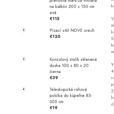
prenosná markíza vhodná
k
na balkón 200 x 150 cm
sivá
€115
V
m
Písací stôl NOVE orech
k
€120
S
k
m
Konzolový stolík sklenená
V
doska 100 x 80 x 20
4
čierna
€39
r
p
Teleskopická rohová
2
polička do kúpeľne 85-
h
305 cm
c
€19