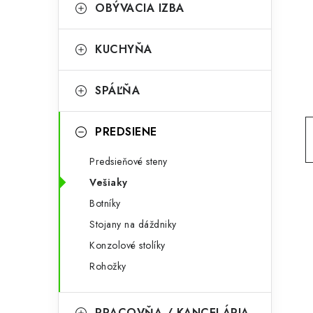
g
OBÝVACIA IZBA
ý
ó
p
r
KUCHYŇA
a
i
SPÁĽŇA
e
n
e
PREDSIENE
l
Predsieňové steny
Vešiaky
Botníky
Stojany na dáždniky
Konzolové stolíky
Rohožky
PRACOVŇA / KANCELÁRIA