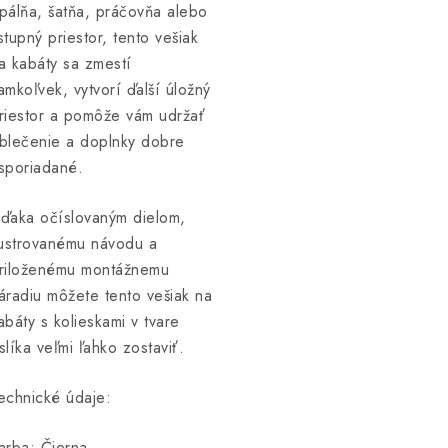
pálňa, šatňa, práčovňa alebo
stupný priestor, tento vešiak
a kabáty sa zmestí
amkoľvek, vytvorí ďalší úložný
riestor a pomôže vám udržať
blečenie a doplnky dobre
sporiadané.
ďaka očíslovaným dielom,
lustrovanému návodu a
riloženému montážnemu
áradiu môžete tento vešiak na
abáty s kolieskami v tvare
slíka veľmi ľahko zostaviť.
echnické údaje:
arba: Čierna