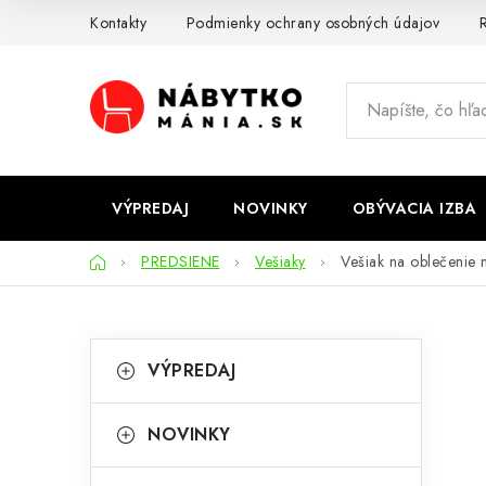
Prejsť
Kontakty
Podmienky ochrany osobných údajov
R
na
obsah
VÝPREDAJ
NOVINKY
OBÝVACIA IZBA
Domov
PREDSIENE
Vešiaky
Vešiak na oblečenie 
B
K
Preskočiť
VÝPREDAJ
kategórie
a
o
t
č
NOVINKY
e
n