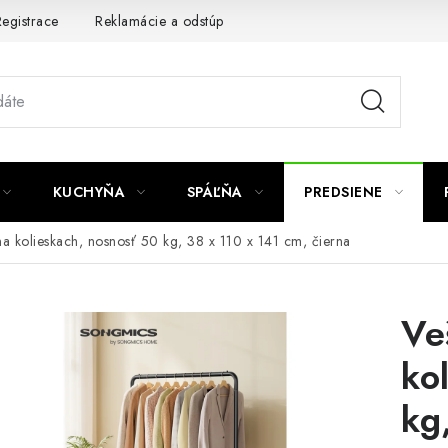
egistrace
Reklamácie a odstúpenie od zmluvy
Obchodné po
KUCHYŇA
SPÁĽŇA
PREDSIENE
na kolieskach, nosnosť 50 kg, 38 x 110 x 141 cm, čierna
Ve
ko
kg