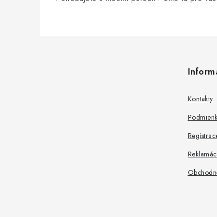
Z
á
Inform
p
ä
Kontakty
t
Podmienk
i
Registrac
e
Reklamác
Obchodn