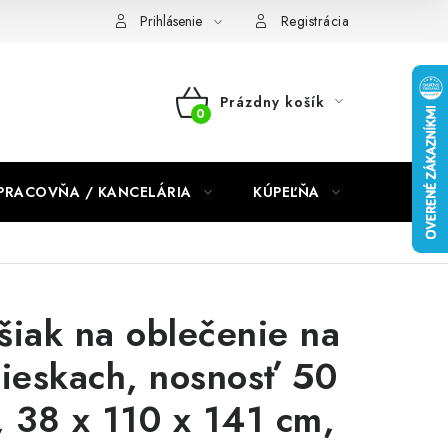
dmienky 2024
Prihlásenie
Registrácia
Prázdny košík
NÁKUPNÝ
KOŠÍK
PRACOVŇA / KANCELÁRIA
KÚPEĽŇA
DETSKÉ 
šiak na oblečenie na
lieskach, nosnosť 50
, 38 x 110 x 141 cm,