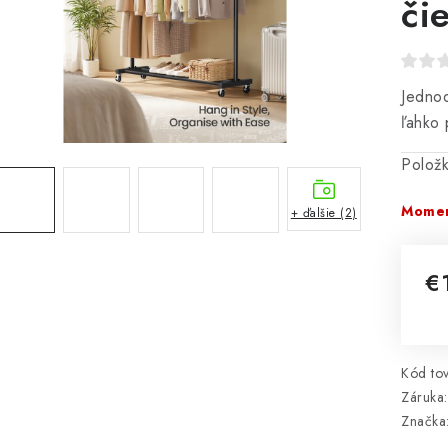
či
Jednod
ľahko 
Polož
Momen
+ ďalšie (2)
€
Jed
Kód tov
Záruka
:
Značka