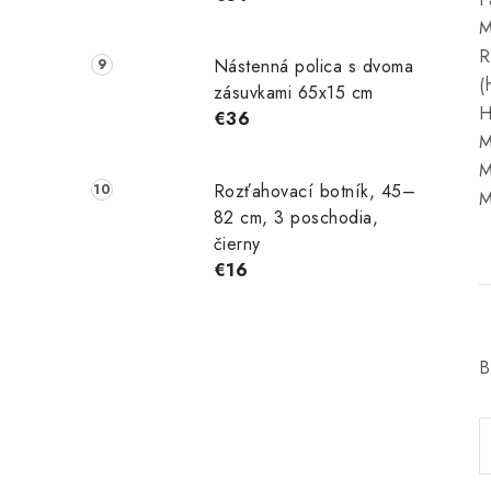
M
R
Nástenná polica s dvoma
(
zásuvkami 65x15 cm
H
€36
M
M
Rozťahovací botník, 45–
M
82 cm, 3 poschodia,
čierny
€16
B