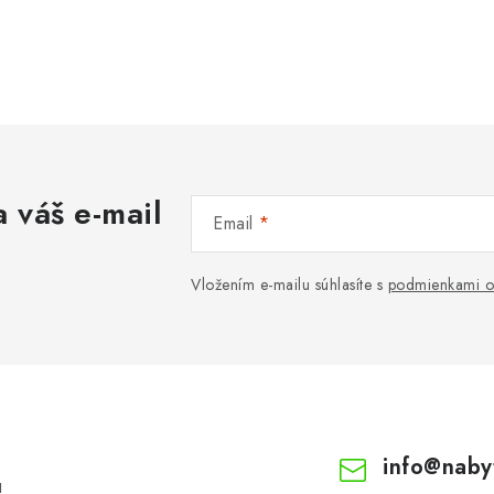
 váš e-mail
Email
Vložením e-mailu súhlasíte s
podmienkami o
info
@
naby
!