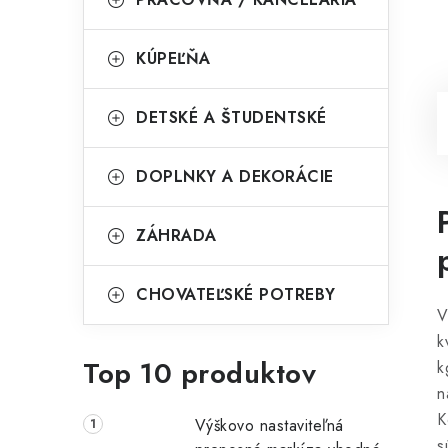
KÚPEĽŇA
DETSKÉ A ŠTUDENTSKÉ
DOPLNKY A DEKORÁCIE
ZÁHRADA
CHOVATEĽSKÉ POTREBY
V
k
Top 10 produktov
k
n
K
Výškovo nastaviteľná
s