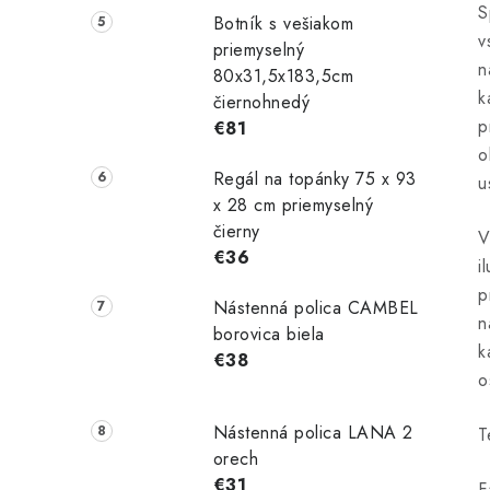
S
Botník s vešiakom
v
priemyselný
n
80x31,5x183,5cm
k
čiernohnedý
p
€81
o
Regál na topánky 75 x 93
u
x 28 cm priemyselný
čierny
V
€36
i
p
Nástenná polica CAMBEL
n
borovica biela
k
€38
o
Nástenná polica LANA 2
T
orech
€31
F