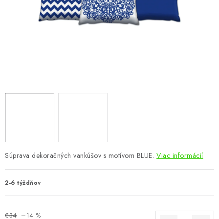
KÚPEĽŇA
DETSKÉ A ŠTUDENTSKÉ
DOPLNKY A DEKORÁCIE
ZÁHRADA
CHOVATEĽSKÉ POTREBY
Kontakty
Podmienky ochrany osobných údajov
Registrace
Reklamácie a odstúpenie od zmluvy
Súprava dekoračných vankúšov s motívom BLUE.
Viac informácií
Obchodné podmienky 2024
2-6 týždňov
€34
–14 %