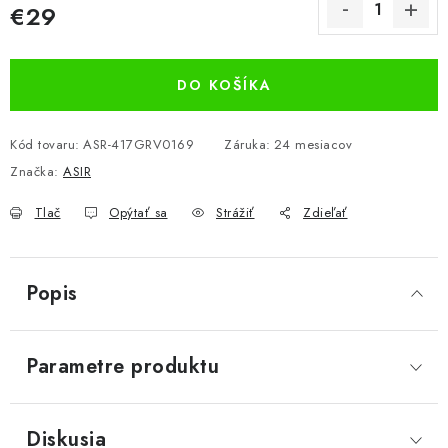
€29
Jednotková cena:
DO KOŠÍKA
Kód tovaru:
ASR-417GRV0169
Záruka
:
24 mesiacov
Značka:
ASIR
Tlač
Opýtať sa
Strážiť
Zdieľať
Popis
Parametre produktu
Diskusia