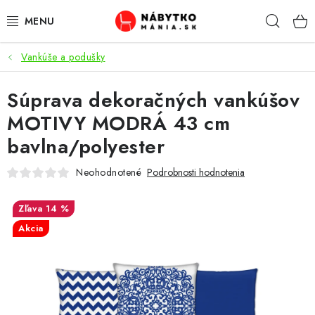
Prejsť
Hľad
na
obsah
Vankúše a podušky
VÝPREDAJ
Súprava dekoračných vankúšov
NOVINKY
MOTIVY MODRÁ 43 cm
OBÝVACIA IZBA
bavlna/polyester
KUCHYŇA
Neohodnotené
Podrobnosti hodnotenia
SPÁĽŇA
14 %
Akcia
PREDSIENE
PRACOVŇA / KANCELÁRIA