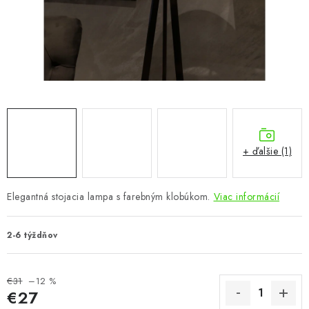
KÚPEĽŇA
DETSKÉ A ŠTUDENTSKÉ
DOPLNKY A DEKORÁCIE
ZÁHRADA
CHOVATEĽSKÉ POTREBY
+ ďalšie (1)
Kontakty
Podmienky ochrany osobných údajov
Registrace
Elegantná stojacia lampa s farebným klobúkom.
Viac informácií
Reklamácie a odstúpenie od zmluvy
Obchodné podmienky 2024
2-6 týždňov
€31
–12 %
€27