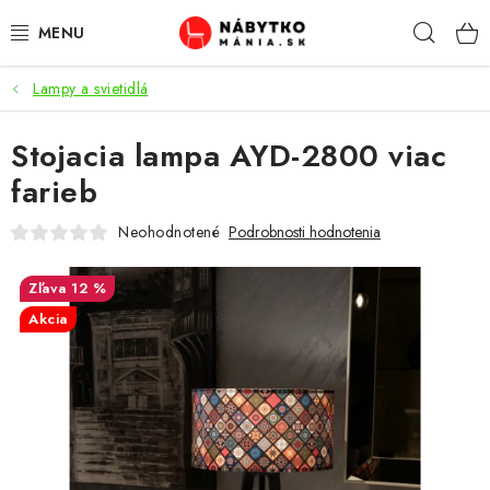
Prejsť
Hľad
na
obsah
Lampy a svietidlá
VÝPREDAJ
Stojacia lampa AYD-2800 viac
NOVINKY
farieb
OBÝVACIA IZBA
Neohodnotené
Podrobnosti hodnotenia
KUCHYŇA
12 %
Akcia
SPÁĽŇA
PREDSIENE
PRACOVŇA / KANCELÁRIA