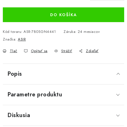
Jednotková cena:
DO KOŠÍKA
Kód tovaru:
ASR-780SGN4441
Záruka
:
24 mesiacov
Značka:
ASIR
Tlač
Opýtať sa
Strážiť
Zdieľať
Popis
Parametre produktu
Diskusia