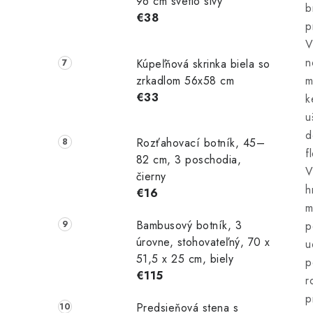
96 cm svetlo sivý
b
€38
p
V
n
Kúpeľňová skrinka biela so
zrkadlom 56x58 cm
m
€33
k
u
d
Rozťahovací botník, 45–
f
82 cm, 3 poschodia,
V
čierny
h
€16
m
Bambusový botník, 3
p
úrovne, stohovateľný, 70 x
u
51,5 x 25 cm, biely
p
€115
r
p
Predsieňová stena s