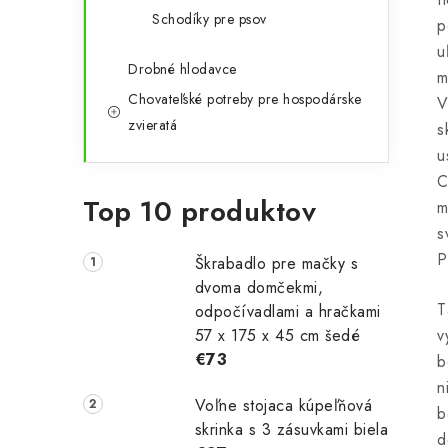
Schodíky pre psov
p
u
Drobné hlodavce
m
Chovateľské potreby pre hospodárske
V
zvieratá
s
u
C
Top 10 produktov
m
s
P
Škrabadlo pre mačky s
dvoma domčekmi,
T
odpočívadlami a hračkami
57 x 175 x 45 cm šedé
v
€73
b
n
Voľne stojaca kúpeľňová
b
skrinka s 3 zásuvkami biela
d