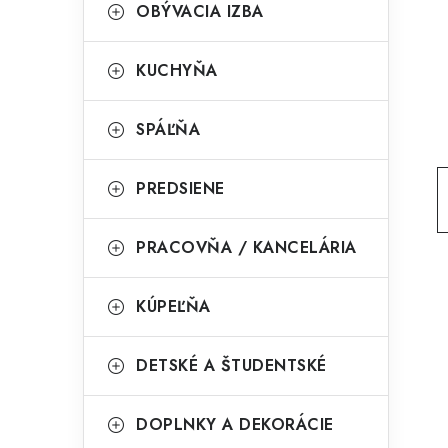
g
OBÝVACIA IZBA
ý
ó
p
r
KUCHYŇA
a
i
SPÁĽŇA
e
n
e
PREDSIENE
l
PRACOVŇA / KANCELÁRIA
KÚPEĽŇA
DETSKÉ A ŠTUDENTSKÉ
DOPLNKY A DEKORÁCIE