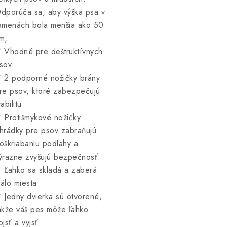
dporúča sa, aby výška psa v
amenách bola menšia ako 50
m,
 Vhodné pre deštruktívnych
sov.
 2 podporné nožičky brány
re psov, ktoré zabezpečujú
tabilitu
 Protišmykové nožičky
hrádky pre psov zabraňujú
oškriabaniu podlahy a
ýrazne zvyšujú bezpečnosť
 Ľahko sa skladá a zaberá
álo miesta
 Jedny dvierka sú otvorené,
akže váš pes môže ľahko
ojsť a vyjsť.