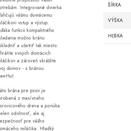
ŠÍRKA
otrebám. Integrované dvierka
ľahčujú vášmu domácemu
VÝŠKA
iláčikovi vstup a výstup.
ďaka funkcii kompaktného
HĽBKA
kladania možno bránu
skladniť a ušetriť tak miesto.
hráňte svojich domácich
iláčikov a zároveň skrášlite
voj domov - s bránou
awHut.
áto brána pre psov je
yrobená z masívneho
orovicového dreva a ponúka
ielen odolnosť, ale aj
ezpečnosť pre vášho
omáceho miláčika. Hladký