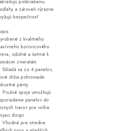
abraňujú poškriabaniu
odlahy a zároveň výrazne
vyšujú bezpečnosť.
opis:
yrobené z kvalitného
asívneho borovicového
reva, odolné a šetrné k
omácim zvieratám.
 Skladá sa zo 4 panelov,
toré držia pohromade
obustné pánty
 Pružné spoje umožňujú
sporiadanie panelov do
ôznych tvarov pre voľne
tojaci dizajn
 Vhodné pre stredne
eľkých psov a mladších.