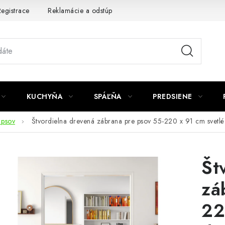
egistrace
Reklamácie a odstúpenie od zmluvy
Obchodné po
KUCHYŇA
SPÁĽŇA
PREDSIENE
 psov
Štvordielna drevená zábrana pre psov 55-220 x 91 cm svetlé
Št
zá
22