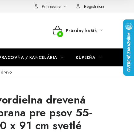
dmienky 2024
Prihlásenie
Registrácia
Prázdny košík
NÁKUPNÝ
KOŠÍK
PRACOVŇA / KANCELÁRIA
KÚPEĽŇA
DETSKÉ 
 drevo
vordielna drevená
brana pre psov 55-
0 x 91 cm svetlé