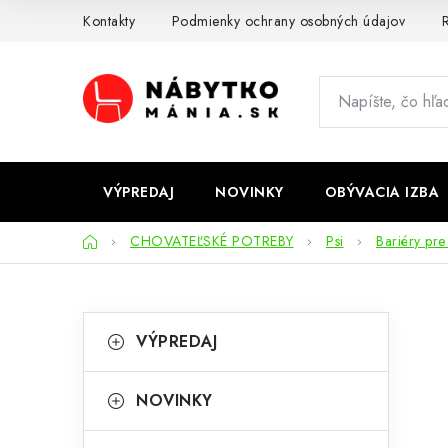
Prejsť
Kontakty
Podmienky ochrany osobných údajov
R
na
obsah
VÝPREDAJ
NOVINKY
OBÝVACIA IZBA
Domov
CHOVATEĽSKÉ POTREBY
Psi
Bariéry pre
B
K
Preskočiť
VÝPREDAJ
kategórie
a
o
t
č
NOVINKY
e
n