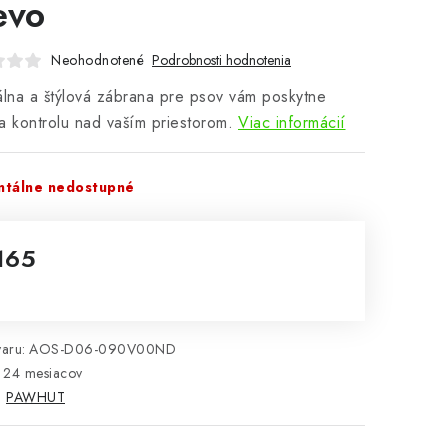
evo
Neohodnotené
Podrobnosti hodnotenia
álna a štýlová zábrana pre psov vám poskytne
a kontrolu nad vaším priestorom.
Viac informácií
tálne nedostupné
165
notková cena:
aru:
AOS-D06-090V00ND
24 mesiacov
:
PAWHUT