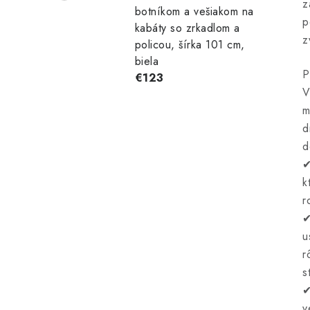
z
botníkom a vešiakom na
p
kabáty so zrkadlom a
z
policou, šírka 101 cm,
biela
P
€123
V
m
d
d
✔
k
r
✔
u
r
s
✔
v