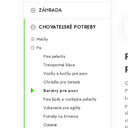
ZÁHRADA
CHOVATEĽSKÉ POTREBY
Mačky
Psi
Psie pelechy
Transportné klece
Vozíky a kočíky pre psov
Ohrádky pre šteňatá
O
P
Bariéry pre psov
k
Psie búdy a vonkajšie pelechy
p
Vybavenie pre agility
s
Potreby na kŕmenie
s
Ostatné
f