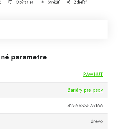
č
Opýtať sa
Strážiť
Zdieľať
né parametre
PAWHUT
Bariéry pre psov
4255633575166
drevo