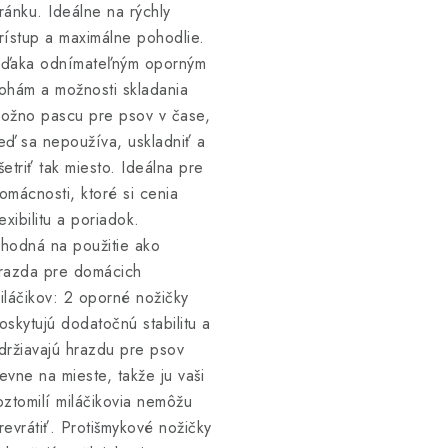
ránku. Ideálne na rýchly
rístup a maximálne pohodlie.
ďaka odnímateľným oporným
ohám a možnosti skladania
ožno pascu pre psov v čase,
eď sa nepoužíva, uskladniť a
šetriť tak miesto. Ideálna pre
omácnosti, ktoré si cenia
lexibilitu a poriadok.
hodná na použitie ako
razda pre domácich
iláčikov: 2 oporné nožičky
oskytujú dodatočnú stabilitu a
držiavajú hrazdu pre psov
evne na mieste, takže ju vaši
oztomilí miláčikovia nemôžu
revrátiť. Protišmykové nožičky