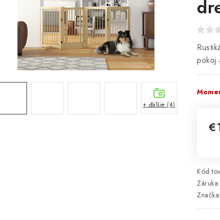
dr
Rustik
pokoj 
Momen
+ ďalšie (4)
€
Jed
Kód tov
Záruka
:
Značka