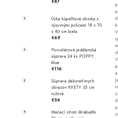
€87
p
p
d
Úzka kúpeľňová skrinka s
výsuvnými policami 18 x 70
b
x 40 cm biela
V
€69
s
m
Porcelánová jedálenská
s
súprava 24 ks POPPY
V
blue
p
€116
a
J
Súprava dekoratívnych
i
obrazov KVETY 35 cm
ružová
z
€56
d
p
Mačací strom škrabadlo
s