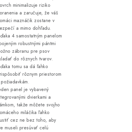
ovrch minimalizuje riziko
oranenia a zaručuje, že váš
omáci maznáčik zostane v
ezpečí a mimo dohľadu.
ďaka 4 samostatným panelom
pojeným robustnými pántmi
ožno zábranu pre psov
kladať do rôznych tvarov.
ďaka tomu sa dá ľahko
rispôsobiť rôznym priestorom
 požiadavkám.
eden panel je vybavený
ntegrovanými dvierkami a
ámkom, takže môžete svojho
omáceho miláčika ľahko
ustiť cez ne bez toho, aby
te museli presúvať celú