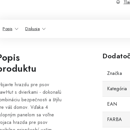
Tla
Popis
Diskusia
Popis
Dodatoč
produktu
Značka
bjavte hrazdu pre psov
Kategória
awHut s dvierkami - dokonalú
ombináciu bezpečnosti a štýlu
EAN
re váš domov. Vďaka 4
klopným panelom sa voľne
FARBA
tojaca hrazda pre psov
lexibilne prispôsobí vašim