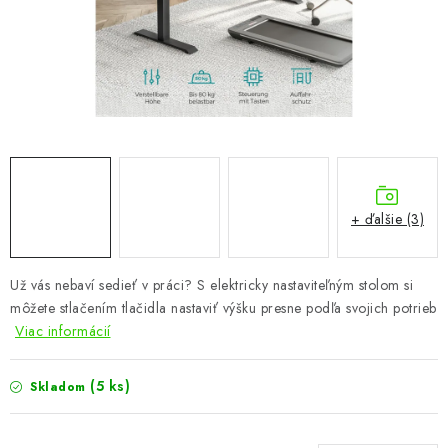
KÚPEĽŇA
DETSKÉ A ŠTUDENTSKÉ
DOPLNKY A DEKORÁCIE
ZÁHRADA
CHOVATEĽSKÉ POTREBY
+ ďalšie (3)
Kontakty
Podmienky ochrany osobných údajov
Registrace
Už vás nebaví sedieť v práci? S elektricky nastaviteľným stolom si
Reklamácie a odstúpenie od zmluvy
môžete stlačením tlačidla nastaviť výšku presne podľa svojich potrieb
Obchodné podmienky 2024
Viac informácií
(5 ks)
Skladom