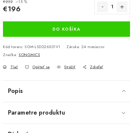
€232
–15 %
€196
Jednotková cena:
DO KOŠÍKA
Kód tovaru:
SGM-LSD026X01V1
Záruka
:
24 mesiacov
Značka:
SONGMICS
Tlač
Opýtať sa
Strážiť
Zdieľať
Popis
Parametre produktu