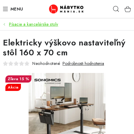
Prejsť
Hľad
na
obsah
Písacie a kancelárske stoly
VÝPREDAJ
Elektricky výškovo nastaviteľný
NOVINKY
stôl 160 x 70 cm
OBÝVACIA IZBA
Neohodnotené
Podrobnosti hodnotenia
KUCHYŇA
15 %
Akcia
SPÁĽŇA
PREDSIENE
PRACOVŇA / KANCELÁRIA