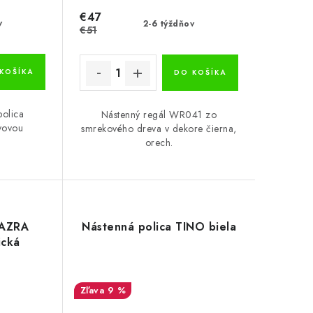
€47
v
2-6 týždňov
€51
KOŠÍKA
DO KOŠÍKA
polica
Nástenný regál WR041 zo
vovou
smrekového dreva v dekore čierna,
orech.
 AZRA
Nástenná polica TINO biela
ická
9 %