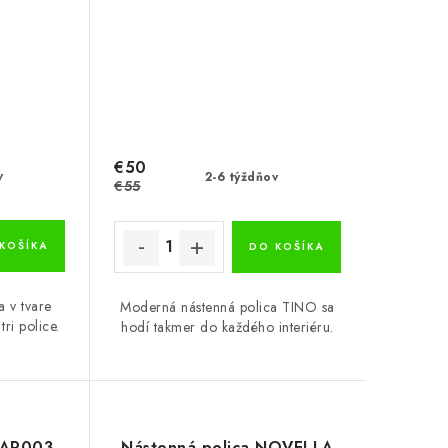
€50
v
2-6 týždňov
€55
KOŠÍKA
DO KOŠÍKA
a v tvare
Moderná nástenná polica TINO sa
ri police.
hodí takmer do každého interiéru.
GAR003
Nástenná polica NOVELLA