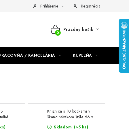
dmienky 2024
Prihlásenie
Registrácia
Prázdny košík
NÁKUPNÝ
KOŠÍK
PRACOVŇA / KANCELÁRIA
KÚPEĽŇA
DETSKÉ 
 3
Knižnica s 10 kockami v
teľné
škandinávskom štýle 66 x
x 28 cm,
162 x 30 cm biela
ks)
Skladom
(>5 ks)