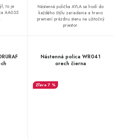
ýl, to je
Nástenná polička AYLA sa hodí do
ica AA035
každého štýlu zariadenia a hravo
.
premení prázdnu stenu na užitočný
priestor.
BORURAF
Nástenná polica WR041
ech
orech čierna
7 %