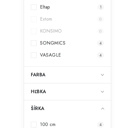
Eltap
1
Extom
0
KONSIMO
0
SONGMICS
4
VASAGLE
4
FARBA
HĽBKA
ŠÍRKA
100 cm
4