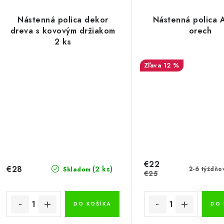
Nástenná polica dekor
Nástenná polica
dreva s kovovým držiakom
orech
2 ks
12 %
€22
€28
(2 ks)
2-6 týždňo
Skladom
€25
DO KOŠÍKA
DO 