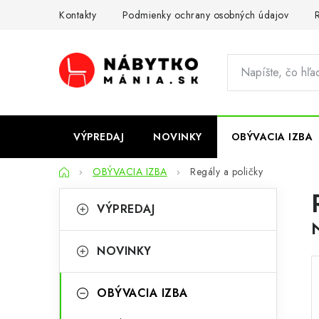
Prejsť
Kontakty
Podmienky ochrany osobných údajov
R
na
obsah
VÝPREDAJ
NOVINKY
OBÝVACIA IZBA
Domov
OBÝVACIA IZBA
Regály a poličky
B
K
Preskočiť
VÝPREDAJ
kategórie
a
o
t
č
NOVINKY
e
n
g
OBÝVACIA IZBA
ý
ó