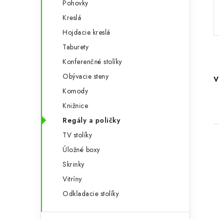
Pohovky
p
r
Kreslá
a
i
Hojdacie kreslá
e
n
Taburety
e
Konferenčné stolíky
Obývacie steny
V
l
Komody
Knižnice
Regály a poličky
TV stolíky
Úložné boxy
Skrinky
Vitríny
Odkladacie stolíky
i