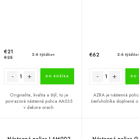
€21
€62
2-6 týždňov
2-6 týždňo
€25
DO KOŠÍKA
DO 
Originalita, kvalita a štýl, to je
AZRA je nástenná polic
povrazová nástenná polica AA035
šesťuholníka doplnená o t
v dekore orech.
Nástenná polica LAM002
Nástenná polica 