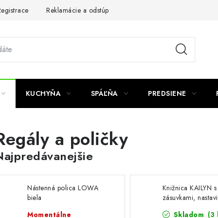
egistrace
Reklamácie a odstúpenie od zmluvy
Obchodné po
KUCHYŇA
SPÁĽŇA
PREDSIENE
Regály a poličky
Najpredávanejšie
Nástenná polica LOWA
Knižnica KAILYN s
biela
zásuvkami, nastavi
police, 57 x 180 
Momentálne
Skladom
(3 
biela