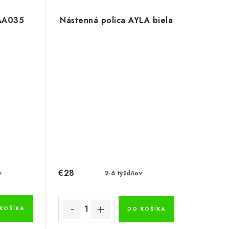
 AA035
Nástenná polica AYLA biela
€28
v
2-6 týždňov
KOŠÍKA
DO KOŠÍKA