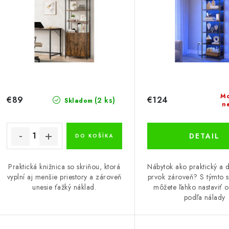
s
e
p
p
r
r
o
o
d
d
u
u
Mo
€89
€124
(2 ks)
Skladom
n
k
k
t
DETAIL
DO KOŠÍKA
o
o
Praktická knižnica so skriňou, ktorá
Nábytok ako praktický a 
v
v
vyplní aj menšie priestory a zároveň
prvok zároveň? S týmto s
unesie ťažký náklad.
môžete ľahko nastaviť o
podľa nálady