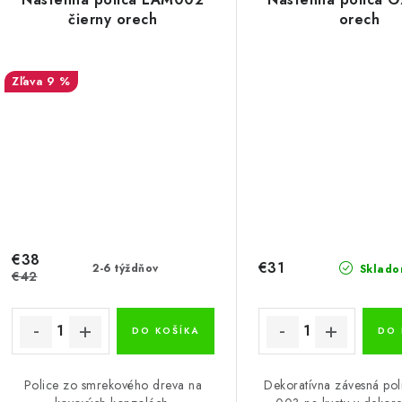
čierny orech
orech
9 %
€38
€31
2-6 týždňov
Sklado
€42
DO KOŠÍKA
DO 
Police zo smrekového dreva na
Dekoratívna závesná po