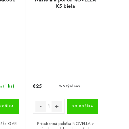
K5 biela
€25
(1 ks)
2-6 týždňov
m
KOŠÍKA
DO KOŠÍKA
lička GAR
Priestranná polička NOVELLA v