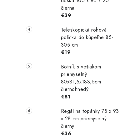
doska 100 x 80 x 20
čierna
€39
Teleskopická rohová
polička do kúpeľne 85-
305 cm
€19
Botník s vešiakom
priemyselný
80x31,5x183,5cm
čiernohnedý
€81
Regál na topánky 75 x 93
x 28 cm priemyselný
čierny
€36