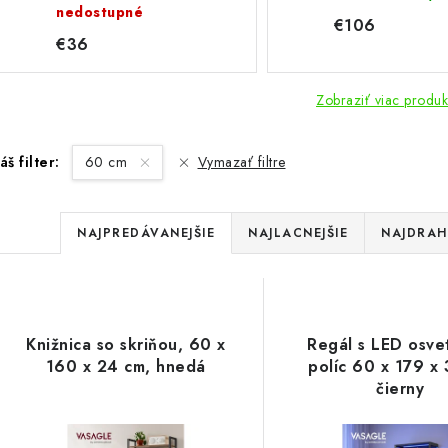
nedostupné
€106
€36
Zobraziť viac produk
áš filter:
60 cm
Vymazať filtre
R
NAJPREDÁVANEJŠIE
NAJLACNEJŠIE
NAJDRAH
a
V
d
ý
e
Knižnica so skriňou, 60 x
Regál s LED osve
p
160 x 24 cm, hnedá
políc 60 x 179 x
n
čierny
i