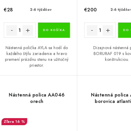
€28
€200
2-6 týždňov
2-6 týždňo
DO KOŠÍKA
DO 
Nástenná polička AYLA sa hodí do
Dizajnová nástenná 
každého štýlu zariadenia a hravo
BORURAF 019 s ko
premení prázdnu stenu na užitočný
konštrukciou.
priestor.
Nástenná polica AA046
Nástenná polica
orech
borovica atlant
16 %