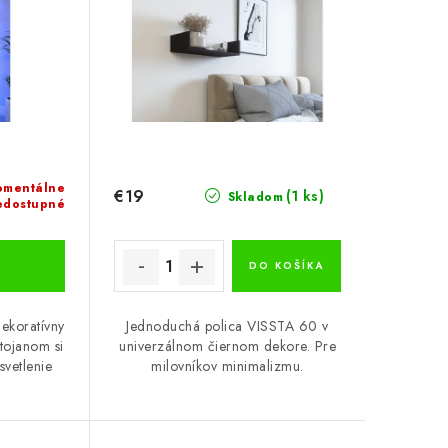
mentálne
€19
(1 ks)
Skladom
edostupné
DO KOŠÍKA
dekoratívny
Jednoduchá polica VISSTA 60 v
tojanom si
univerzálnom čiernom dekore. Pre
svetlenie
milovníkov minimalizmu.