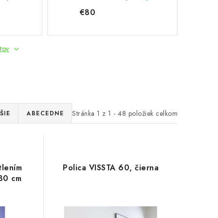
€80
tov
Stránka
1
z
1
-
48
položiek celkom
ŠIE
ABECEDNE
tlením
Polica VISSTA 60, čierna
 30 cm