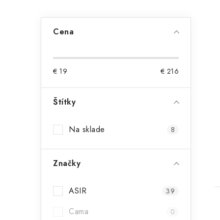
Cena
€
19
€
216
Štítky
Na sklade
8
Značky
ASIR
39
Cama
0