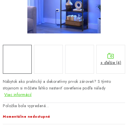
KÚPEĽŇA
DETSKÉ A ŠTUDENTSKÉ
DOPLNKY A DEKORÁCIE
ZÁHRADA
CHOVATEĽSKÉ POTREBY
+ ďalšie (4)
Kontakty
Podmienky ochrany osobných údajov
Registrace
Nábytok ako praktický a dekoratívny prvok zároveň? S týmto
Reklamácie a odstúpenie od zmluvy
stojanom si môžete ľahko nastaviť osvetlenie podľa nálady
Obchodné podmienky 2024
Viac informácií
Položka bola vypredaná…
Momentálne nedostupné