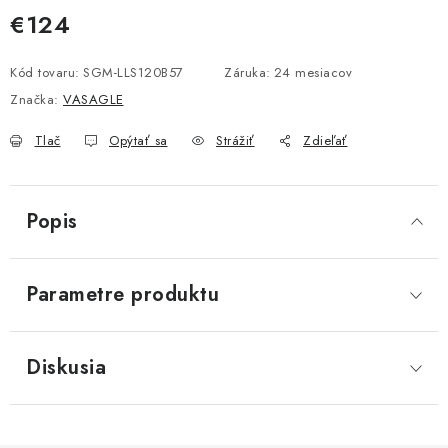
€124
Jednotková cena:
Kód tovaru:
SGM-LLS120B57
Záruka
:
24 mesiacov
Značka:
VASAGLE
Tlač
Opýtať sa
Strážiť
Zdieľať
Popis
Parametre produktu
Diskusia