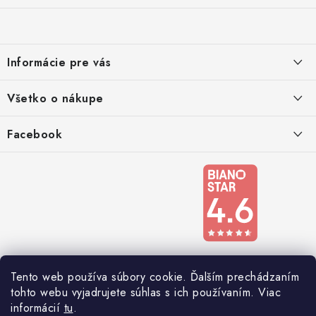
á
p
ä
Informácie pre vás
t
i
Kontakty
Všetko o nákupe
e
Podmienky ochrany osobných údajov
Doprava a platba
Facebook
Registrace
Reklamácie a odstúpenie od zmluvy
Obchodné podmienky 2024
Tento web používa súbory cookie. Ďalším prechádzaním
tohto webu vyjadrujete súhlas s ich používaním. Viac
informácií
tu
.