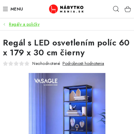
Prejsť
Hľad
na
obsah
Regály a poličky
VÝPREDAJ
Regál s LED osvetlením políc 60
NOVINKY
x 179 x 30 cm čierny
OBÝVACIA IZBA
Neohodnotené
Podrobnosti hodnotenia
KUCHYŇA
SPÁĽŇA
PREDSIENE
PRACOVŇA / KANCELÁRIA