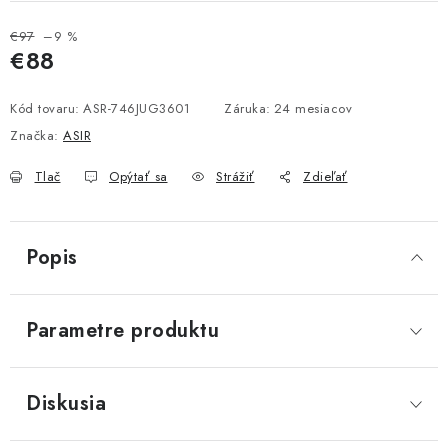
€97
–9 %
€88
Jednotková cena:
Kód tovaru:
ASR-746JUG3601
Záruka
:
24 mesiacov
Značka:
ASIR
Tlač
Opýtať sa
Strážiť
Zdieľať
Popis
Parametre produktu
Diskusia