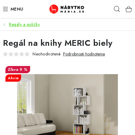
Prejsť
Hľad
na
obsah
Regály a poličky
VÝPREDAJ
Regál na knihy MERIC biely
NOVINKY
Neohodnotené
Podrobnosti hodnotenia
OBÝVACIA IZBA
9 %
KUCHYŇA
Akcia
SPÁĽŇA
PREDSIENE
PRACOVŇA / KANCELÁRIA