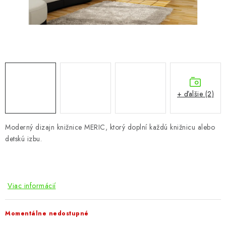
KÚPEĽŇA
DETSKÉ A ŠTUDENTSKÉ
DOPLNKY A DEKORÁCIE
ZÁHRADA
+ ďalšie (2)
CHOVATEĽSKÉ POTREBY
Moderný dizajn knižnice MERIC, ktorý doplní každú knižnicu alebo
Kontakty
Podmienky ochrany osobných údajov
Registrace
detskú izbu.
Reklamácie a odstúpenie od zmluvy
Obchodné podmienky 2024
Viac informácií
Momentálne nedostupné