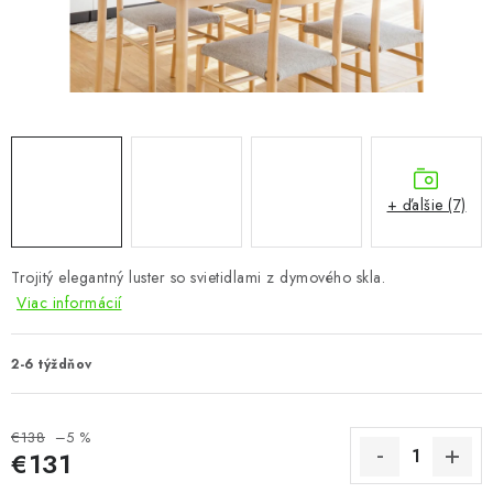
KÚPEĽŇA
DETSKÉ A ŠTUDENTSKÉ
DOPLNKY A DEKORÁCIE
ZÁHRADA
+ ďalšie (7)
CHOVATEĽSKÉ POTREBY
Trojitý elegantný luster so svietidlami z dymového skla.
Kontakty
Podmienky ochrany osobných údajov
Registrace
Viac informácií
Reklamácie a odstúpenie od zmluvy
Obchodné podmienky 2024
2-6 týždňov
€138
–5 %
€131
Jednotková cena: