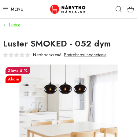
Prejsť
Hľad
na
obsah
Lustre
VÝPREDAJ
Luster SMOKED - 052 dym
NOVINKY
Neohodnotené
Podrobnosti hodnotenia
OBÝVACIA IZBA
5 %
KUCHYŇA
Akcia
SPÁĽŇA
PREDSIENE
PRACOVŇA / KANCELÁRIA