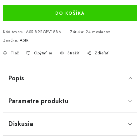
DO KOŠÍKA
Kód tovaru:
ASR-892OPV1886
Záruka
:
24 mesiacov
Značka:
ASIR
Tlač
Opýtať sa
Strážiť
Zdieľať
Popis
Parametre produktu
Diskusia