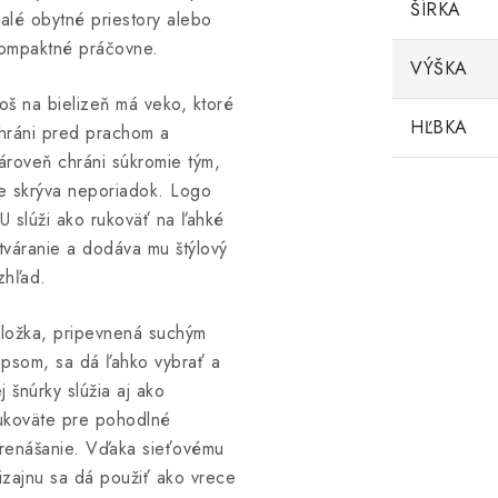
ŠÍRKA
alé obytné priestory alebo
ompaktné práčovne.
VÝŠKA
oš na bielizeň má veko, ktoré
HĽBKA
hráni pred prachom a
ároveň chráni súkromie tým,
e skrýva neporiadok. Logo
U slúži ako rukoväť na ľahké
tváranie a dodáva mu štýlový
zhľad.
ložka, pripevnená suchým
ipsom, sa dá ľahko vybrať a
ej šnúrky slúžia aj ako
ukoväte pre pohodlné
renášanie. Vďaka sieťovému
izajnu sa dá použiť ako vrece