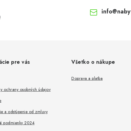
info
@
naby
!
ácie pre vás
Všetko o nákupe
Doprava a platba
y ochrany osobných údajov
e
ie a odstúpenie od zmluvy
é podmienky 2024