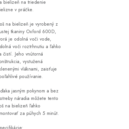
a bielizeň na triedenie
ielizne v práčke.
oš na bielizeň je vyrobený z
ustej tkaniny Oxford 600D,
torá je odolná voči vode,
dolná voči roztrhnutiu a ľahko
a čistí. Jeho vnútorná
onštrukcia, vystužená
klenenými vláknami, zaisťuje
poľahlivé používanie.
ďaka jasným pokynom a bez
otreby náradia môžete tento
oš na bielizeň ľahko
montovať za púhych 5 minút.
pecifikácie: