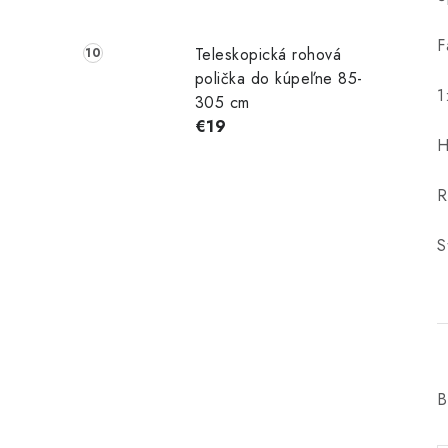
F
Teleskopická rohová
polička do kúpeľne 85-
1
305 cm
€19
H
R
S
B