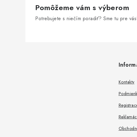
Pomôžeme vám s výberom
Potrebujete s niečím poradiť? Sme tu pre vás
Z
á
Inform
p
ä
Kontakty
t
Podmienk
i
Registrac
e
Reklamác
Obchodn