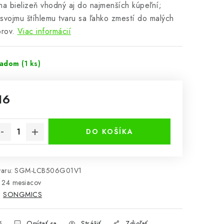
na bielizeň vhodný aj do najmenších kúpeľní;
svojmu štíhlemu tvaru sa ľahko zmestí do malých
orov.
Viac informácií
ladom
(1 ks)
16
notková cena:
DO KOŠÍKA
aru:
SGM-LCB506G01V1
24 mesiacov
:
SONGMICS
č
Opýtať sa
Strážiť
Zdieľať