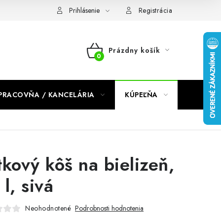
dmienky 2024
Prihlásenie
Registrácia
Prázdny košík
NÁKUPNÝ
KOŠÍK
PRACOVŇA / KANCELÁRIA
KÚPEĽŇA
DETSKÉ 
tkový kôš na bielizeň,
l, sivá
Neohodnotené
Podrobnosti hodnotenia