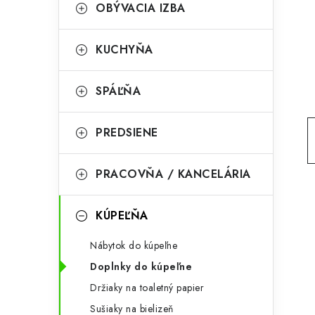
g
OBÝVACIA IZBA
ý
ó
p
r
KUCHYŇA
a
i
SPÁĽŇA
e
n
e
PREDSIENE
l
PRACOVŇA / KANCELÁRIA
KÚPEĽŇA
Nábytok do kúpeľne
Doplnky do kúpeľne
Držiaky na toaletný papier
Sušiaky na bielizeň