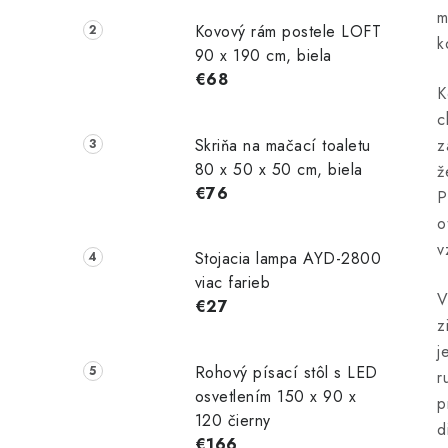
m
Kovový rám postele LOFT
k
90 x 190 cm, biela
€68
K
c
Skriňa na mačací toaletu
z
80 x 50 x 50 cm, biela
ž
€76
P
o
v
Stojacia lampa AYD-2800
viac farieb
V
€27
z
j
Rohový písací stôl s LED
r
osvetlením 150 x 90 x
p
120 čierny
d
€166