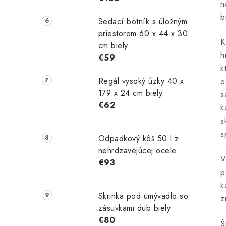
n
b
Sedací botník s úložným
priestorom 60 x 44 x 30
K
cm biely
h
€59
k
Regál vysoký úzky 40 x
o
179 x 24 cm biely
s
€62
k
s
s
Odpadkový kôš 50 l z
nehrdzavejúcej ocele
V
€93
p
k
Skrinka pod umývadlo so
z
zásuvkami dub biely
€80
Š