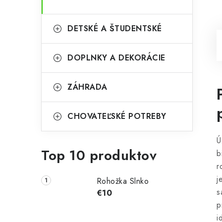
DETSKÉ A ŠTUDENTSKÉ
DOPLNKY A DEKORÁCIE
ZÁHRADA
CHOVATEĽSKÉ POTREBY
Ú
Top 10 produktov
b
r
j
Rohožka Slnko
s
€10
p
i