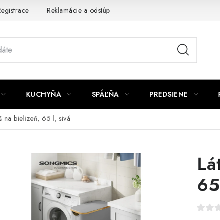
egistrace
Reklamácie a odstúpenie od zmluvy
Obchodné po
KUCHYŇA
SPÁĽŇA
PREDSIENE
 na bielizeň, 65 l, sivá
Lá
65 