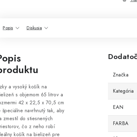
Popis
Diskusia
Popis
Dodatoč
produktu
Značka
zky a vysoký košík na
Kategória
ielizeň s objemom 65 litrov a
ozmermi 42 x 22,5 x 70,5 cm
EAN
e špeciálne navrhnutý tak, aby
a zmestil do stiesnených
FARBA
riestorov, čo z neho robí
deálny košík na bielizeň pre