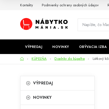
Prejsť
Kontakty
Podmienky ochrany osobných údajov
R
na
obsah
VÝPREDAJ
NOVINKY
OBÝVACIA IZBA
Domov
KÚPEĽŇA
Doplnky do kúpeľne
Látkový kôš
B
K
Preskočiť
VÝPREDAJ
kategórie
a
o
t
č
NOVINKY
e
n