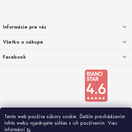
á
p
ä
Informácie pre vás
t
i
Kontakty
Všetko o nákupe
e
Podmienky ochrany osobných údajov
Doprava a platba
Facebook
Registrace
Reklamácie a odstúpenie od zmluvy
Obchodné podmienky 2024
Tento web používa súbory cookie. Ďalším prechádzaním
tohto webu vyjadrujete súhlas s ich používaním. Viac
informácií
tu
.