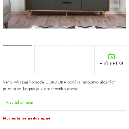
KÚPEĽŇA
DETSKÉ A ŠTUDENTSKÉ
DOPLNKY A DEKORÁCIE
ZÁHRADA
CHOVATEĽSKÉ POTREBY
+ ďalšie (10)
Kontakty
Podmienky ochrany osobných údajov
Registrace
Veľmi výrazná komoda CORDOBA ponúka množstvo úložných
Reklamácie a odstúpenie od zmluvy
priestorov, korpus je z orechového dreva.
Obchodné podmienky 2024
Viac informácií
Momentálne nedostupné