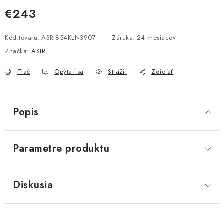
€243
Jednotková cena:
Kód tovaru:
ASR-854KLN3907
Záruka
:
24 mesiacov
Značka:
ASIR
Tlač
Opýtať sa
Strážiť
Zdieľať
Popis
Parametre produktu
Diskusia