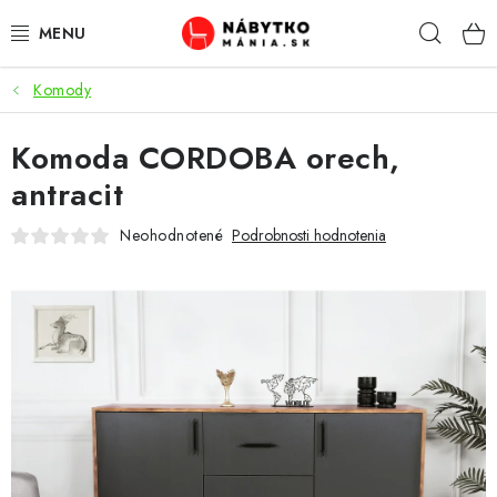
Prejsť
Hľad
na
obsah
Komody
VÝPREDAJ
Komoda CORDOBA orech,
NOVINKY
antracit
OBÝVACIA IZBA
Neohodnotené
Podrobnosti hodnotenia
KUCHYŇA
SPÁĽŇA
PREDSIENE
PRACOVŇA / KANCELÁRIA