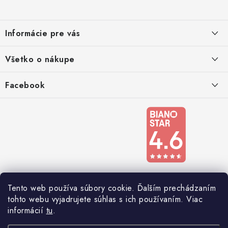
p
ä
Informácie pre vás
t
i
Kontakty
Všetko o nákupe
e
Podmienky ochrany osobných údajov
Doprava a platba
Facebook
Registrace
Reklamácie a odstúpenie od zmluvy
Obchodné podmienky 2024
Tento web používa súbory cookie. Ďalším prechádzaním
tohto webu vyjadrujete súhlas s ich používaním. Viac
informácií
tu
.