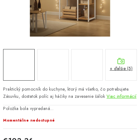
KÚPEĽŇA
DETSKÉ A ŠTUDENTSKÉ
DOPLNKY A DEKORÁCIE
ZÁHRADA
CHOVATEĽSKÉ POTREBY
+ ďalšie (5)
Kontakty
Podmienky ochrany osobných údajov
Registrace
Praktický pomocník do kuchyne, ktorý má všetko, čo potrebujete.
Reklamácie a odstúpenie od zmluvy
Zásuvku, dostatok políc aj háčiky na zavesenie šálok
Viac informácií
Obchodné podmienky 2024
Položka bola vypredaná…
Momentálne nedostupné