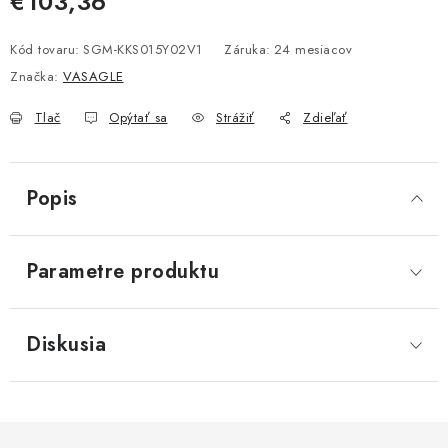
€103,36
Jednotková cena:
Kód tovaru:
SGM-KKS015Y02V1
Záruka
:
24 mesiacov
Značka:
VASAGLE
Tlač
Opýtať sa
Strážiť
Zdieľať
Popis
Parametre produktu
Diskusia