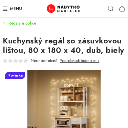
Prejsť
Hľad
na
obsah
Regály a police
VÝPREDAJ
Kuchynský regál so zásuvkovou
NOVINKY
lištou, 80 x 180 x 40, dub, biely
OBÝVACIA IZBA
Neohodnotené
Podrobnosti hodnotenia
KUCHYŇA
Novinka
SPÁĽŇA
PREDSIENE
PRACOVŇA / KANCELÁRIA