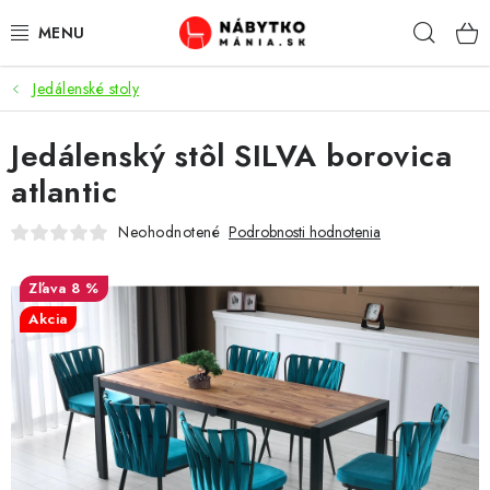
Prejsť
Hľad
na
obsah
Jedálenské stoly
VÝPREDAJ
Jedálenský stôl SILVA borovica
NOVINKY
atlantic
OBÝVACIA IZBA
Neohodnotené
Podrobnosti hodnotenia
KUCHYŇA
8 %
Akcia
SPÁĽŇA
PREDSIENE
PRACOVŇA / KANCELÁRIA