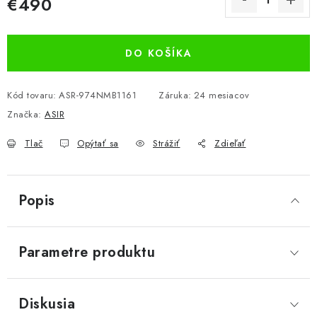
€490
Jednotková cena:
DO KOŠÍKA
Kód tovaru:
ASR-974NMB1161
Záruka
:
24 mesiacov
Značka:
ASIR
Tlač
Opýtať sa
Strážiť
Zdieľať
Popis
Parametre produktu
Diskusia