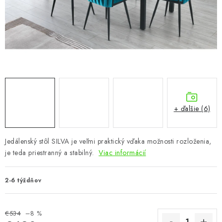
KÚPEĽŇA
DETSKÉ A ŠTUDENTSKÉ
DOPLNKY A DEKORÁCIE
ZÁHRADA
CHOVATEĽSKÉ POTREBY
+ ďalšie (6)
Kontakty
Podmienky ochrany osobných údajov
Registrace
Jedálenský stôl SILVA je veľmi praktický vďaka možnosti rozloženia,
Reklamácie a odstúpenie od zmluvy
je teda priestranný a stabilný.
Viac informácií
Obchodné podmienky 2024
2-6 týždňov
€534
–8 %