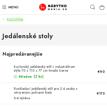
Prejsť
Hľad
na
obsah
KUCHYŇA
VÝPREDAJ
NOVINKY
Jedálenské stoly
OBÝVACIA IZBA
Najpredávanejšie
KUCHYŇA
Kuchynský jedálenský stôl v industriálnom
SPÁĽŇA
štýle 70 x 110 x 77 cm hnedá čierna
€90
(2 ks)
Skladom
PREDSIENE
Rozkladací jedálenský stôl pre 2-4 osoby s
otvorenými policami biely
€175
PRACOVŇA / KANCELÁRIA
2-6 týždne