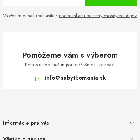
e
p
r
Vložením e-mailu súhlasíte s
podmienkami ochrany osobných údajov
v
k
y
v
Pomôžeme vám s výberom
ý
p
Potrebujete s niečím poradiť? Sme tu pre vás!
i
info
@
nabytkomania.sk
s
u
Z
á
p
ä
Informácie pre vás
t
i
Kontakty
Všetko o nákupe