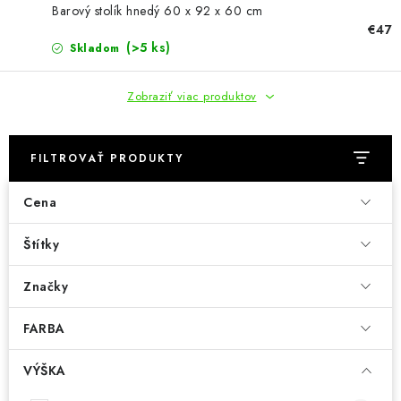
KÚPEĽŇA
Barový stolík hnedý 60 x 92 x 60 cm
€47
DETSKÉ A ŠTUDENTSKÉ
(>5 ks)
Skladom
DOPLNKY A DEKORÁCIE
Zobraziť viac produktov
ZÁHRADA
FILTROVAŤ PRODUKTY
CHOVATEĽSKÉ POTREBY
Cena
Kontakty
Podmienky ochrany osobných údajov
Registrace
Štítky
Reklamácie a odstúpenie od zmluvy
Značky
Obchodné podmienky 2024
FARBA
VÝŠKA