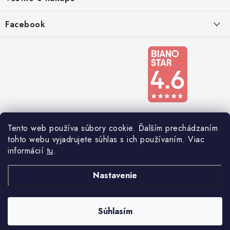
e
Podmienky ochrany osobných údajov
Doprava a platba
Facebook
Registrace
Reklamácie a odstúpenie od zmluvy
Obchodné podmienky 2024
Tento web používa súbory cookie. Ďalším prechádzaním
tohto webu vyjadrujete súhlas s ich používaním. Viac
informácií
tu
.
Nastavenie
Copyright 2026
Nábytkomania
. Všetky práva vyhradené.
Súhlasím
Vytvoril Shoptet