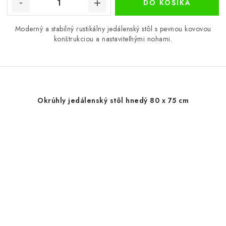
DO KOŠÍKA
Moderný a stabilný rustikálny jedálenský stôl s pevnou kovovou
konštrukciou a nastaviteľnými nohami.
Okrúhly jedálenský stôl hnedý 80 x 75 cm