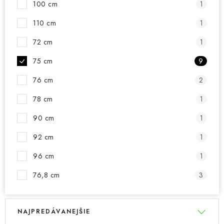
100 cm
1
110 cm
1
72 cm
1
75 cm
9
76 cm
2
78 cm
1
90 cm
1
92 cm
1
96 cm
1
76,8 cm
3
V
R
NAJPREDÁVANEJŠIE
ý
a