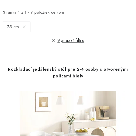
p
d
i
e
Stránka
1
z
1
-
9
položiek celkom
s
n
75 cm
p
i
r
e
Vymazať filtre
o
p
d
r
u
o
Rozkladací jedálenský stôl pre 2-4 osoby s otvorenými
k
d
policami biely
t
u
o
k
v
t
o
v