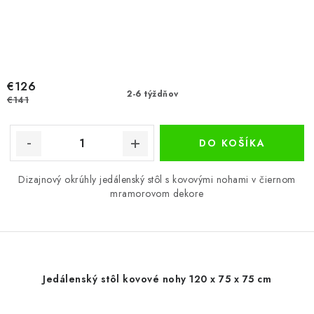
€126
2-6 týždňov
€141
DO KOŠÍKA
Dizajnový okrúhly jedálenský stôl s kovovými nohami v čiernom
mramorovom dekore
Jedálenský stôl kovové nohy 120 x 75 x 75 cm