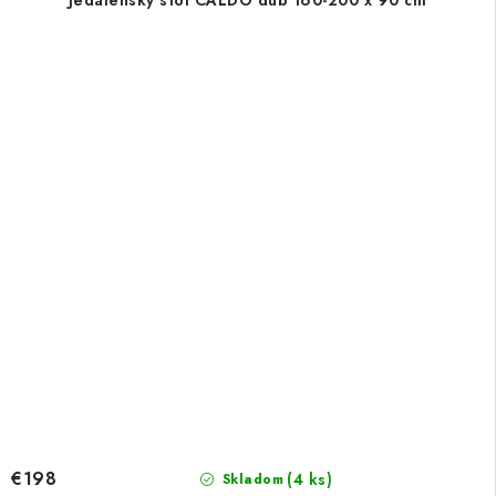
Jedálenský stôl CALDO dub 160-200 x 90 cm
€198
(4 ks)
Skladom