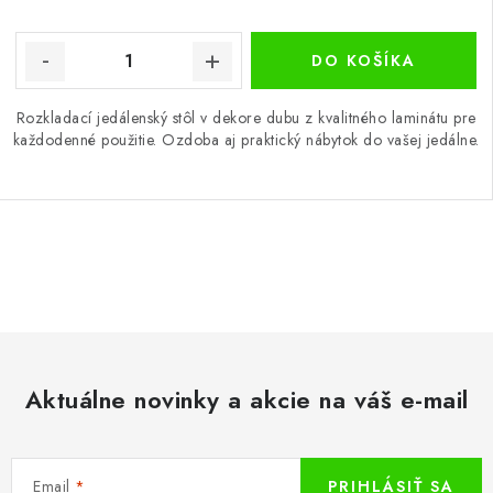
DO KOŠÍKA
Rozkladací jedálenský stôl v dekore dubu z kvalitného laminátu pre
každodenné použitie. Ozdoba aj praktický nábytok do vašej jedálne.
O
v
l
á
d
Aktuálne novinky a akcie na váš e-mail
a
c
i
Email
PRIHLÁSIŤ SA