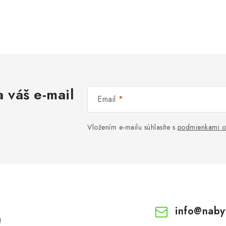
 váš e-mail
Email
Vložením e-mailu súhlasíte s
podmienkami o
info
@
naby
!