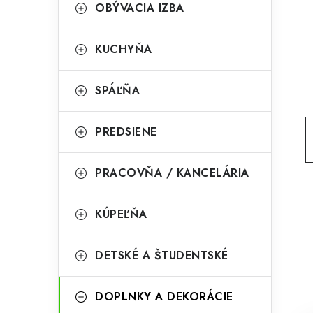
g
OBÝVACIA IZBA
ý
ó
p
r
KUCHYŇA
a
i
SPÁĽŇA
e
n
e
PREDSIENE
l
PRACOVŇA / KANCELÁRIA
KÚPEĽŇA
DETSKÉ A ŠTUDENTSKÉ
DOPLNKY A DEKORÁCIE