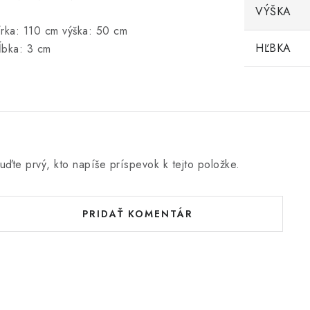
VÝŠKA
írka: 110 cm výška: 50 cm
HĽBKA
ĺbka: 3 cm
uďte prvý, kto napíše príspevok k tejto položke.
PRIDAŤ KOMENTÁR