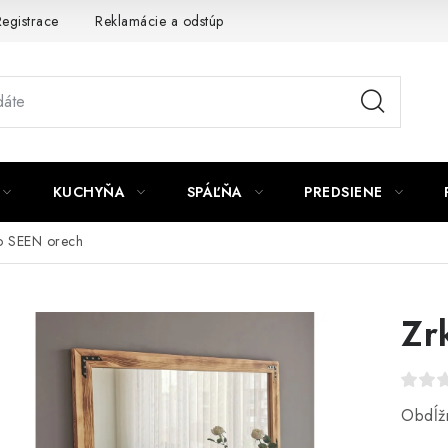
egistrace
Reklamácie a odstúpenie od zmluvy
Obchodné po
KUCHYŇA
SPÁĽŇA
PREDSIENE
o SEEN orech
Zr
Obdĺž