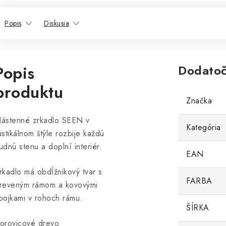
Popis
Diskusia
Popis
Dodatoč
produktu
Značka
ástenné zrkadlo SEEN v
Kategória
ustikálnom štýle rozbije každú
udnú stenu a doplní interiér.
EAN
rkadlo má obdĺžnikový tvar s
FARBA
reveným rámom a kovovými
pojkami v rohoch rámu.
ŠÍRKA
orovicové drevo