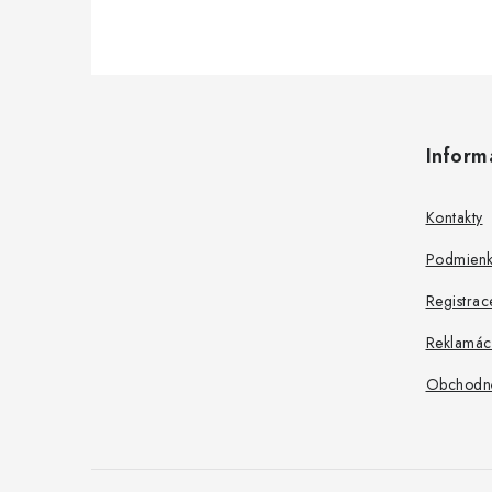
Z
á
Inform
p
ä
Kontakty
t
Podmienk
i
Registrac
e
Reklamác
Obchodn