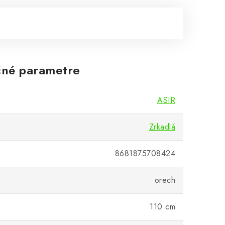
né parametre
ASIR
Zrkadlá
8681875708424
orech
110 cm