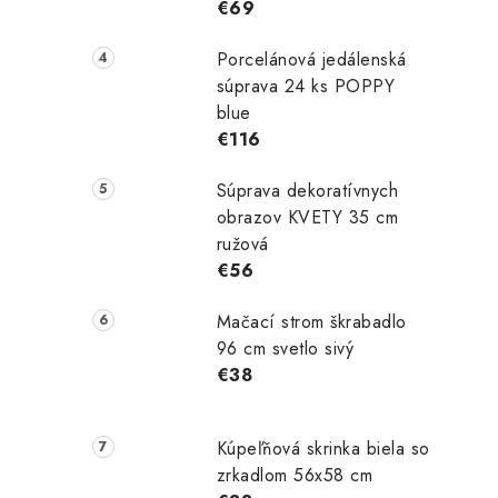
€69
Porcelánová jedálenská
súprava 24 ks POPPY
blue
€116
Súprava dekoratívnych
obrazov KVETY 35 cm
ružová
€56
Mačací strom škrabadlo
96 cm svetlo sivý
€38
Kúpeľňová skrinka biela so
zrkadlom 56x58 cm