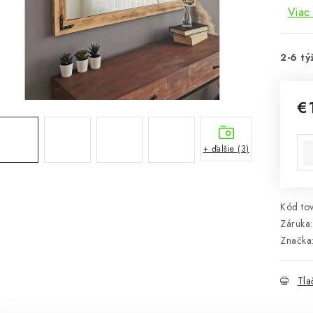
Viac 
2-6 tý
€
Jed
+ ďalšie (3)
Kód tov
Záruka
:
Značka
Tla