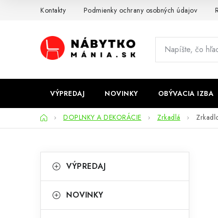
Prejsť
Kontakty
Podmienky ochrany osobných údajov
R
na
obsah
VÝPREDAJ
NOVINKY
OBÝVACIA IZBA
Domov
DOPLNKY A DEKORÁCIE
Zrkadlá
Zrkadl
B
K
Preskočiť
VÝPREDAJ
kategórie
a
o
t
č
NOVINKY
e
n