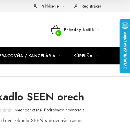
dmienky 2024
Prihlásenie
Registrácia
Prázdny košík
NÁKUPNÝ
KOŠÍK
PRACOVŇA / KANCELÁRIA
KÚPEĽŇA
DETSKÉ 
kadlo SEEN orech
Neohodnotené
Podrobnosti hodnotenia
nikové zrkadlo SEEN s dreveným rámom.