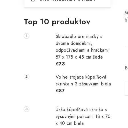
š
Top 10 produktov
h
Škrabadlo pre mačky s
dvoma domčekmi,
odpočívadlami a hračkami
57 x 175 x 45 cm šedé
€73
B
Voľne stojaca kúpeľňová
skrinka s 3 zásuvkami biela
€87
Úzka kúpeľňová skrinka s
výsuvnými policami 18 x 70
x 40 cm biela