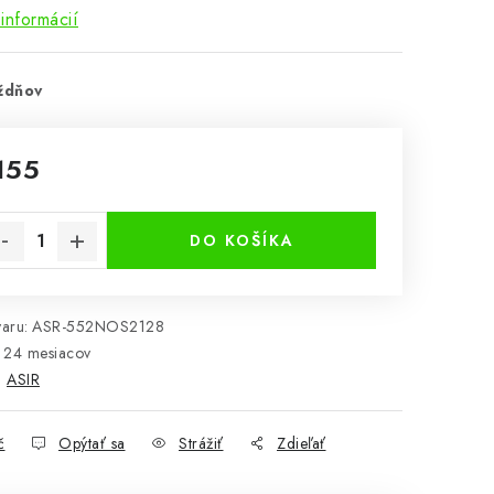
informácií
ždňov
155
notková cena:
DO KOŠÍKA
aru:
ASR-552NOS2128
24 mesiacov
:
ASIR
č
Opýtať sa
Strážiť
Zdieľať