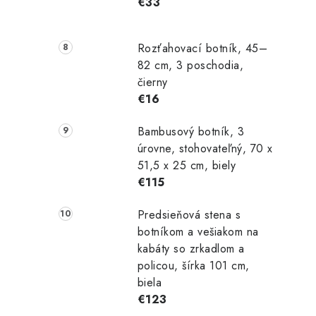
€33
Rozťahovací botník, 45–
82 cm, 3 poschodia,
čierny
€16
Bambusový botník, 3
úrovne, stohovateľný, 70 x
51,5 x 25 cm, biely
€115
Predsieňová stena s
botníkom a vešiakom na
kabáty so zrkadlom a
policou, šírka 101 cm,
biela
€123