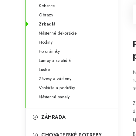
Koberce
Obrazy
Zrkadlá
Nástenné dekorácie
Hodiny
Fotorámiky
Lampy a svietidlá
Lustre
N
Závesy a záclony
r
Vankúše a podušky
n
Nástenné panely
Z
d
ZÁHRADA
s
B
CHOVATEĽSKÉ POTREBY