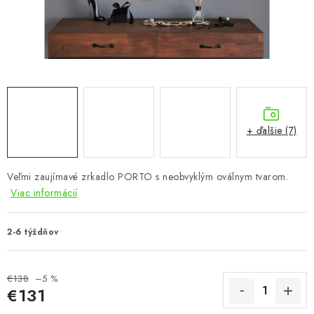
KÚPEĽŇA
DETSKÉ A ŠTUDENTSKÉ
DOPLNKY A DEKORÁCIE
ZÁHRADA
+ ďalšie (7)
CHOVATEĽSKÉ POTREBY
Veľmi zaujímavé zrkadlo PORTO s neobvyklým oválnym tvarom.
Kontakty
Podmienky ochrany osobných údajov
Registrace
Viac informácií
Reklamácie a odstúpenie od zmluvy
Obchodné podmienky 2024
2-6 týždňov
€138
–5 %
€131
Jednotková cena: