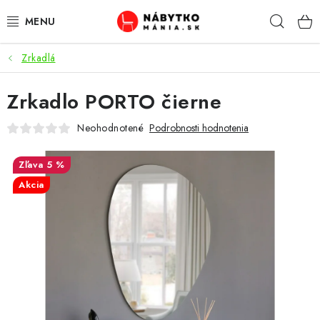
Prejsť
Hľad
na
obsah
Zrkadlá
VÝPREDAJ
Zrkadlo PORTO čierne
NOVINKY
Neohodnotené
Podrobnosti hodnotenia
OBÝVACIA IZBA
5 %
KUCHYŇA
Akcia
SPÁĽŇA
PREDSIENE
PRACOVŇA / KANCELÁRIA