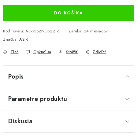
DO KOŠÍKA
Kód tovaru:
ASR-552NOS2216
Záruka
:
24 mesiacov
Značka:
ASIR
Tlač
Opýtať sa
Strážiť
Zdieľať
Popis
Parametre produktu
Diskusia