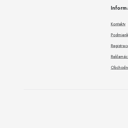
á
Inform
p
ä
Kontakty
t
Podmienk
i
Registrac
e
Reklamác
Obchodn