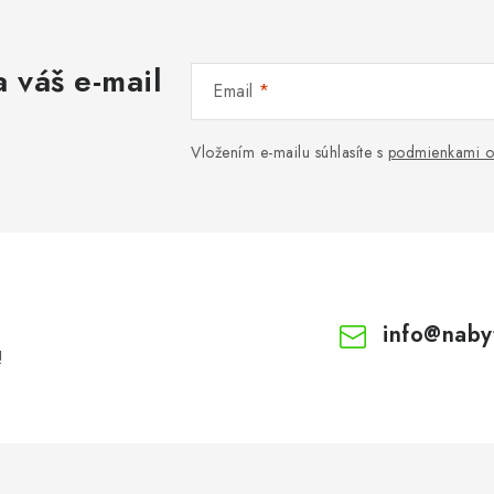
 váš e-mail
Email
Vložením e-mailu súhlasíte s
podmienkami o
info
@
naby
!