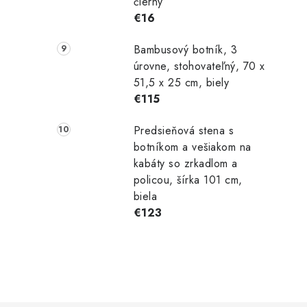
čierny
€16
Bambusový botník, 3
úrovne, stohovateľný, 70 x
51,5 x 25 cm, biely
€115
Predsieňová stena s
botníkom a vešiakom na
kabáty so zrkadlom a
policou, šírka 101 cm,
biela
€123