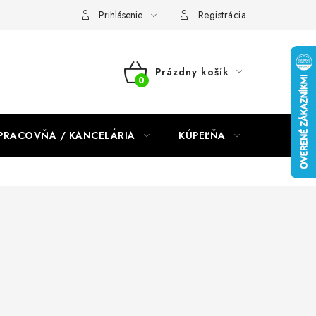
dmienky 2024
Prihlásenie
Registrácia
Prázdny košík
NÁKUPNÝ
KOŠÍK
PRACOVŇA / KANCELÁRIA
KÚPEĽŇA
DETSKÉ 