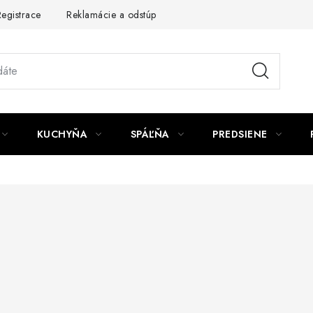
egistrace
Reklamácie a odstúpenie od zmluvy
Obchodné po
KUCHYŇA
SPÁĽŇA
PREDSIENE