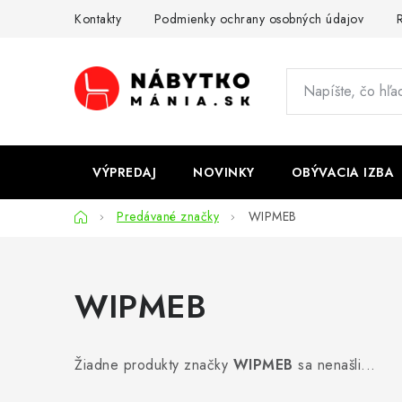
Prejsť
Kontakty
Podmienky ochrany osobných údajov
R
na
obsah
VÝPREDAJ
NOVINKY
OBÝVACIA IZBA
Domov
Predávané značky
WIPMEB
WIPMEB
Žiadne produkty značky
WIPMEB
sa nenašli...