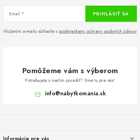
KÚPEĽŇA
Email
PRIHLÁSIŤ SA
DETSKÉ A ŠTUDENTSKÉ
Vložením e-mailu súhlasíte s
podmienkami ochrany osobných údajov
DOPLNKY A DEKORÁCIE
ZÁHRADA
CHOVATEĽSKÉ POTREBY
Pomôžeme vám s výberom
Potrebujete s niečím poradiť? Sme tu pre vás!
Kontakty
Podmienky ochrany osobných údajov
Registrace
info
@
nabytkomania.sk
Reklamácie a odstúpenie od zmluvy
Obchodné podmienky 2024
Z
á
p
ä
Informácie pre vás