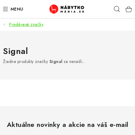
Prejsť
Hľad
na
obsah
Predávané značky
VÝPREDAJ
NOVINKY
Signal
OBÝVACIA IZBA
Žiadne produkty značky
Signal
sa nenašli...
KUCHYŇA
SPÁĽŇA
PREDSIENE
PRACOVŇA / KANCELÁRIA
Aktuálne novinky a akcie na váš e-mail