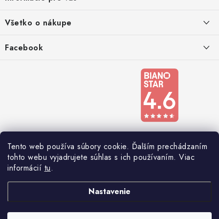
t
i
Kontakty
Všetko o nákupe
e
Podmienky ochrany osobných údajov
Doprava a platba
Facebook
Registrace
Reklamácie a odstúpenie od zmluvy
Obchodné podmienky 2024
Tento web používa súbory cookie. Ďalším prechádzaním
tohto webu vyjadrujete súhlas s ich používaním. Viac
informácií
tu
.
Nastavenie
Copyright 2026
Nábytkomania
. Všetky práva vyhradené.