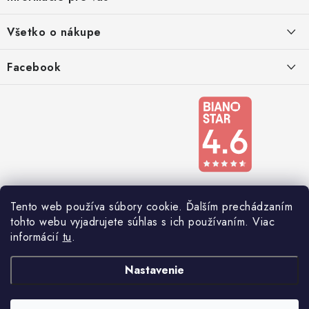
t
i
Kontakty
Všetko o nákupe
e
Podmienky ochrany osobných údajov
Doprava a platba
Facebook
Registrace
Nábytkomania
Reklamácie a odstúpenie od zmluvy
Obchodné podmienky 2024
Tento web používa súbory cookie. Ďalším prechádzaním
tohto webu vyjadrujete súhlas s ich používaním. Viac
informácií
tu
.
Nastavenie
Copyright 2026
Nábytkomania
. Všetky práva vyhradené.