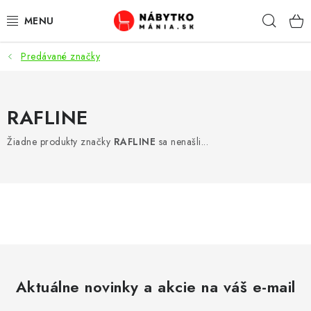
Prejsť
Hľad
na
obsah
Predávané značky
VÝPREDAJ
NOVINKY
RAFLINE
OBÝVACIA IZBA
Žiadne produkty značky
RAFLINE
sa nenašli...
KUCHYŇA
SPÁĽŇA
PREDSIENE
PRACOVŇA / KANCELÁRIA
Aktuálne novinky a akcie na váš e-mail