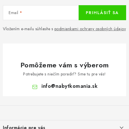
KÚPEĽŇA
Email
PRIHLÁSIŤ SA
DETSKÉ A ŠTUDENTSKÉ
Vložením e-mailu súhlasíte s
podmienkami ochrany osobných údajov
DOPLNKY A DEKORÁCIE
ZÁHRADA
CHOVATEĽSKÉ POTREBY
Pomôžeme vám s výberom
Potrebujete s niečím poradiť? Sme tu pre vás!
Kontakty
Podmienky ochrany osobných údajov
Registrace
info
@
nabytkomania.sk
Reklamácie a odstúpenie od zmluvy
Obchodné podmienky 2024
Z
á
p
ä
Informácie pre vás