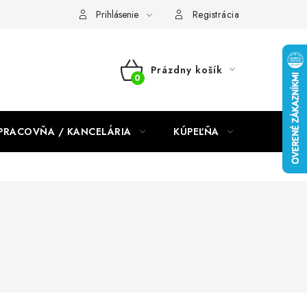
dmienky 2024
Prihlásenie
Registrácia
Prázdny košík
NÁKUPNÝ
KOŠÍK
PRACOVŇA / KANCELÁRIA
KÚPEĽŇA
DETSKÉ 