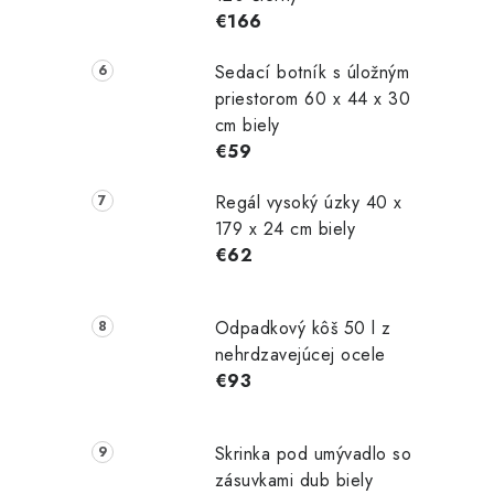
€166
l
Sedací botník s úložným
priestorom 60 x 44 x 30
cm biely
€59
Regál vysoký úzky 40 x
i
179 x 24 cm biely
€62
r
Odpadkový kôš 50 l z
nehrdzavejúcej ocele
€93
Skrinka pod umývadlo so
zásuvkami dub biely