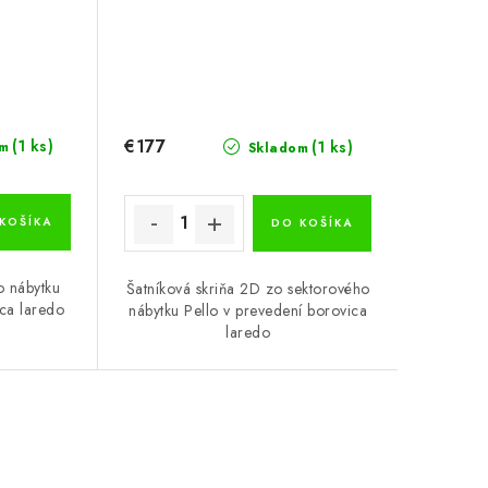
€177
(1 ks)
(1 ks)
m
Skladom
KOŠÍKA
DO KOŠÍKA
o nábytku
Šatníková skriňa 2D zo sektorového
ica laredo
nábytku Pello v prevedení borovica
laredo