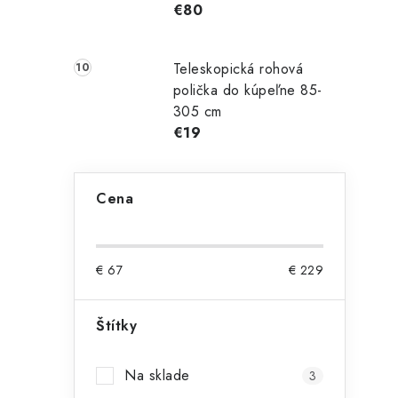
€80
i
Teleskopická rohová
polička do kúpeľne 85-
305 cm
€19
Cena
€
67
€
229
Štítky
Na sklade
3