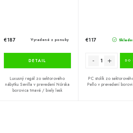
€187
€117
Vyradené z ponuky
Sklado
DETAIL
DO 
Luxusný regál zo sektorového
PC stolík zo sektorovéh
nábytku Sevilla v prevedení Nórska
Pello v prevedení borov
borovica tmavá / biely lesk
O