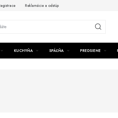
egistrace
Reklamácie a odstúpenie od zmluvy
Obchodné po
KUCHYŇA
SPÁĽŇA
PREDSIENE