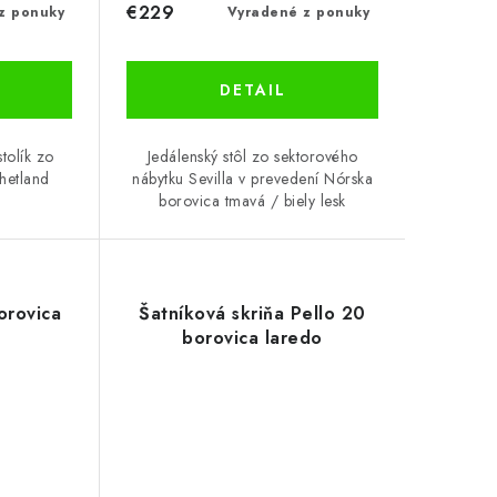
€229
z ponuky
Vyradené z ponuky
DETAIL
tolík zo
Jedálenský stôl zo sektorového
hetland
nábytku Sevilla v prevedení Nórska
borovica tmavá / biely lesk
orovica
Šatníková skriňa Pello 20
borovica laredo