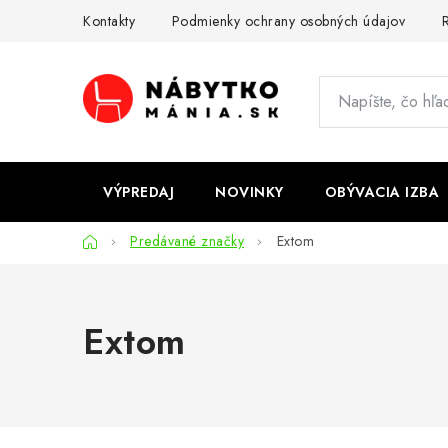
Prejsť
Kontakty
Podmienky ochrany osobných údajov
R
na
obsah
VÝPREDAJ
NOVINKY
OBÝVACIA IZBA
Domov
Predávané značky
Extom
Extom