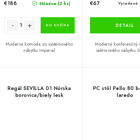
u
u
€186
€67
(2 ks)
Vyradené 
Skladom
k
k
t
DETAIL
DO KOŠÍKA
o
o
Moderná komoda zo systémového
Moderný konferenčný s
v
v
nábytku Imperial
sektorového nábytku S
Regál SEVILLA 01 Nórska
PC stôl Pello 80 b
borovica/biely lesk
laredo