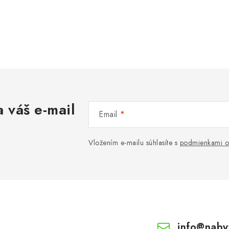
 váš e-mail
Email
Vložením e-mailu súhlasíte s
podmienkami o
info
@
naby