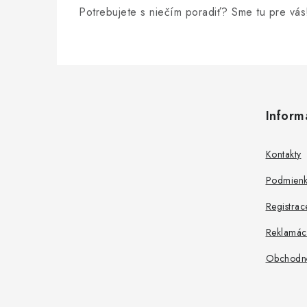
Potrebujete s niečím poradiť? Sme tu pre vás
Z
á
Inform
p
ä
Kontakty
t
Podmienk
i
Registrac
e
Reklamác
Obchodn