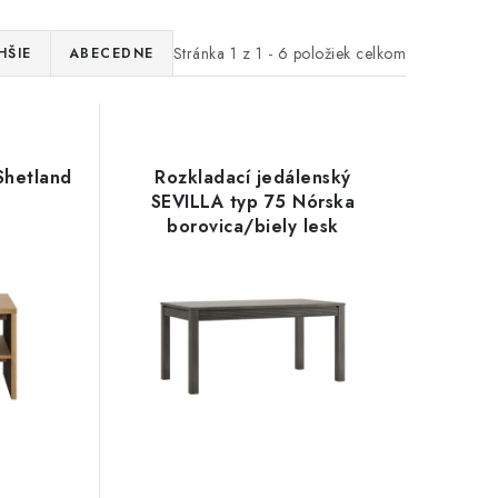
Stránka
1
z
1
-
6
položiek celkom
HŠIE
ABECEDNE
Shetland
Rozkladací jedálenský
SEVILLA typ 75 Nórska
borovica/biely lesk