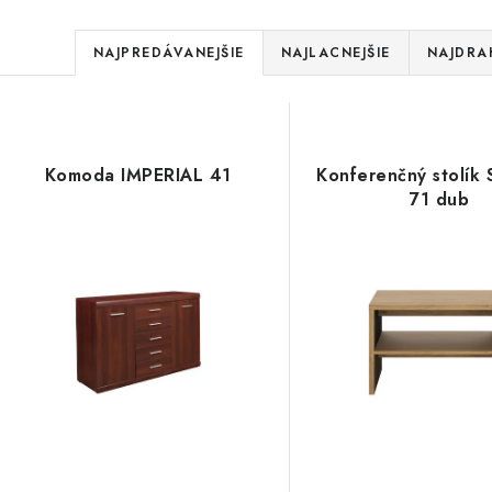
R
NAJPREDÁVANEJŠIE
NAJLACNEJŠIE
NAJDRA
a
V
d
ý
e
Komoda IMPERIAL 41
Konferenčný stolík 
p
71 dub
n
i
s
e
p
p
r
r
o
o
d
d