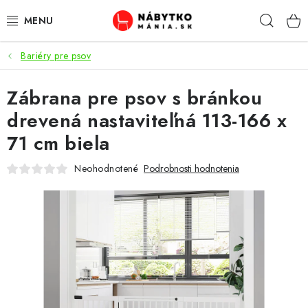
Prejsť
Hľad
na
obsah
Bariéry pre psov
VÝPREDAJ
Zábrana pre psov s bránkou
NOVINKY
drevená nastaviteľná 113-166 x
OBÝVACIA IZBA
71 cm biela
KUCHYŇA
Neohodnotené
Podrobnosti hodnotenia
SPÁĽŇA
PREDSIENE
PRACOVŇA / KANCELÁRIA