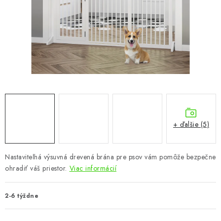
KÚPEĽŇA
DETSKÉ A ŠTUDENTSKÉ
DOPLNKY A DEKORÁCIE
ZÁHRADA
CHOVATEĽSKÉ POTREBY
+ ďalšie (5)
Kontakty
Podmienky ochrany osobných údajov
Registrace
Reklamácie a odstúpenie od zmluvy
Nastaviteľná výsuvná drevená brána pre psov vám pomôže bezpečne
Obchodné podmienky 2024
ohradiť váš priestor.
Viac informácií
2-6 týždne