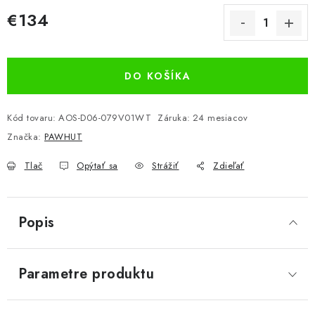
€134
Jednotková cena:
DO KOŠÍKA
Kód tovaru:
AOS-D06-079V01WT
Záruka
:
24 mesiacov
Značka:
PAWHUT
Tlač
Opýtať sa
Strážiť
Zdieľať
Popis
Parametre produktu