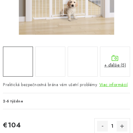
KÚPEĽŇA
DETSKÉ A ŠTUDENTSKÉ
DOPLNKY A DEKORÁCIE
ZÁHRADA
CHOVATEĽSKÉ POTREBY
+ ďalšie (5)
Kontakty
Podmienky ochrany osobných údajov
Registrace
Praktická bezpečnostná brána vám ušetrí problémy.
Viac informácií
Reklamácie a odstúpenie od zmluvy
Obchodné podmienky 2024
2-6 týždne
€104
Jednotková cena: