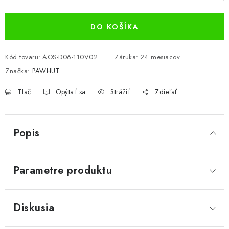
DO KOŠÍKA
Kód tovaru:
AOS-D06-110V02
Záruka
:
24 mesiacov
Značka:
PAWHUT
Tlač
Opýtať sa
Strážiť
Zdieľať
Popis
Parametre produktu
Diskusia