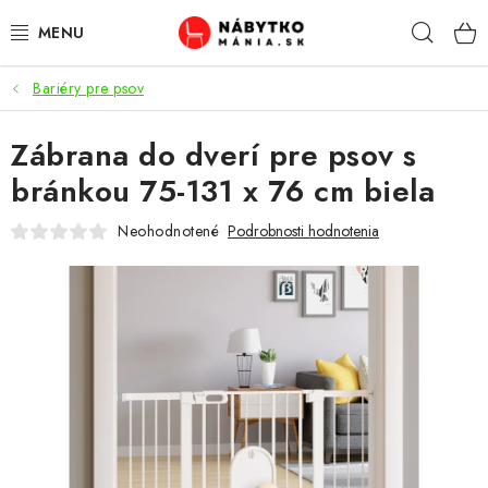
Prejsť
Hľad
na
obsah
Bariéry pre psov
VÝPREDAJ
Zábrana do dverí pre psov s
NOVINKY
bránkou 75-131 x 76 cm biela
OBÝVACIA IZBA
Neohodnotené
Podrobnosti hodnotenia
KUCHYŇA
SPÁĽŇA
PREDSIENE
PRACOVŇA / KANCELÁRIA