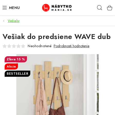
Prejsť
Hľad
na
obsah
Vešiaky
VÝPREDAJ
Vešiak do predsiene WAVE dub
NOVINKY
Neohodnotené
Podrobnosti hodnotenia
OBÝVACIA IZBA
15 %
KUCHYŇA
Akcia
BESTSELLER
SPÁĽŇA
PREDSIENE
PRACOVŇA / KANCELÁRIA