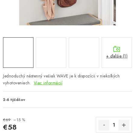
KÚPEĽŇA
DETSKÉ A ŠTUDENTSKÉ
DOPLNKY A DEKORÁCIE
ZÁHRADA
+ ďalšie (1)
CHOVATEĽSKÉ POTREBY
Jednoduchý nástenný vešiak WAVE je k dispozícii v niekoľkých
Kontakty
Podmienky ochrany osobných údajov
Registrace
vyhotoveniach.
Viac informácií
Reklamácie a odstúpenie od zmluvy
Obchodné podmienky 2024
2-6 týždňov
€69
–15 %
€58
Jednotková cena: