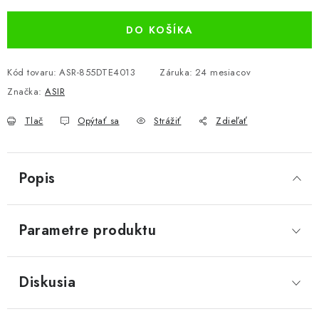
DO KOŠÍKA
Kód tovaru:
ASR-855DTE4013
Záruka
:
24 mesiacov
Značka:
ASIR
Tlač
Opýtať sa
Strážiť
Zdieľať
Popis
Parametre produktu
Diskusia