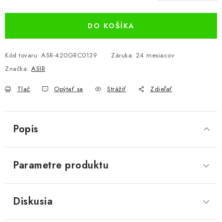
Jednotková cena:
DO KOŠÍKA
Kód tovaru:
ASR-420GRC0139
Záruka
:
24 mesiacov
Značka:
ASIR
Tlač
Opýtať sa
Strážiť
Zdieľať
Popis
Parametre produktu
Diskusia