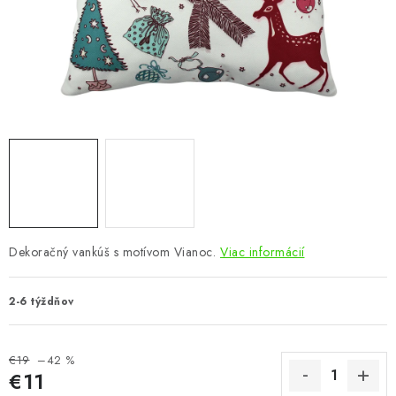
KÚPEĽŇA
DETSKÉ A ŠTUDENTSKÉ
DOPLNKY A DEKORÁCIE
ZÁHRADA
CHOVATEĽSKÉ POTREBY
Kontakty
Podmienky ochrany osobných údajov
Registrace
Dekoračný vankúš s motívom Vianoc.
Viac informácií
Reklamácie a odstúpenie od zmluvy
Obchodné podmienky 2024
2-6 týždňov
€19
–42 %
€11