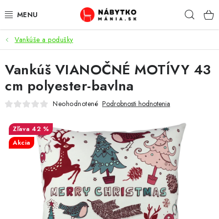
Prejsť
Hľad
na
obsah
Vankúše a podušky
VÝPREDAJ
Vankúš VIANOČNÉ MOTÍVY 43
NOVINKY
cm polyester-bavlna
OBÝVACIA IZBA
Neohodnotené
Podrobnosti hodnotenia
KUCHYŇA
42 %
Akcia
SPÁĽŇA
PREDSIENE
PRACOVŇA / KANCELÁRIA