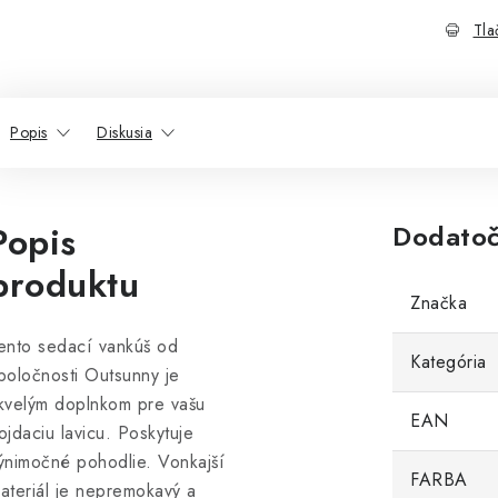
Tla
Popis
Diskusia
Popis
Dodatoč
produktu
Značka
ento sedací vankúš od
Kategória
poločnosti Outsunny je
kvelým doplnkom pre vašu
EAN
ojdaciu lavicu. Poskytuje
ýnimočné pohodlie. Vonkajší
FARBA
ateriál je nepremokavý a