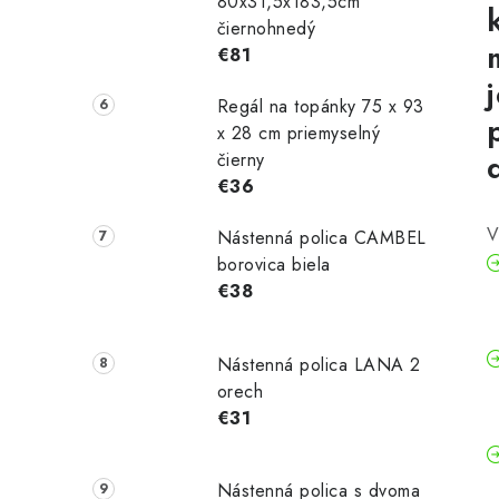
80x31,5x183,5cm
čiernohnedý
€81
Regál na topánky 75 x 93
x 28 cm priemyselný
čierny
€36
V
Nástenná polica CAMBEL
borovica biela
€38
Nástenná polica LANA 2
orech
€31
Nástenná polica s dvoma