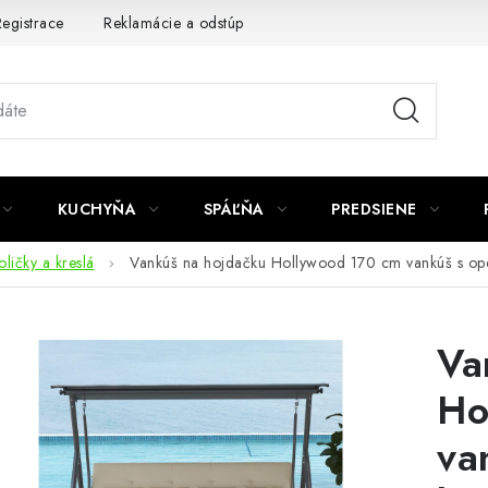
egistrace
Reklamácie a odstúpenie od zmluvy
Obchodné po
KUCHYŇA
SPÁĽŇA
PREDSIENE
ličky a kreslá
Vankúš na hojdačku Hollywood 170 cm vankúš s op
Va
Ho
va