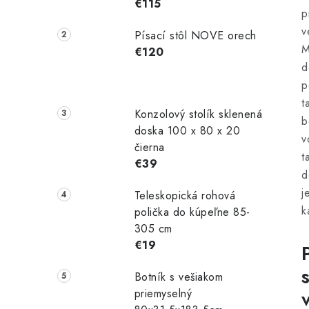
€115
p
v
Písací stôl NOVE orech
M
€120
d
p
t
Konzolový stolík sklenená
b
doska 100 x 80 x 20
v
čierna
t
€39
d
j
Teleskopická rohová
k
polička do kúpeľne 85-
305 cm
€19
Botník s vešiakom
priemyselný