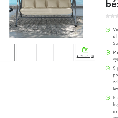
bé
Vo
dl
Sú
Mä
+ ďalšie (3)
vy
S 
po
za
la
El
ho
na