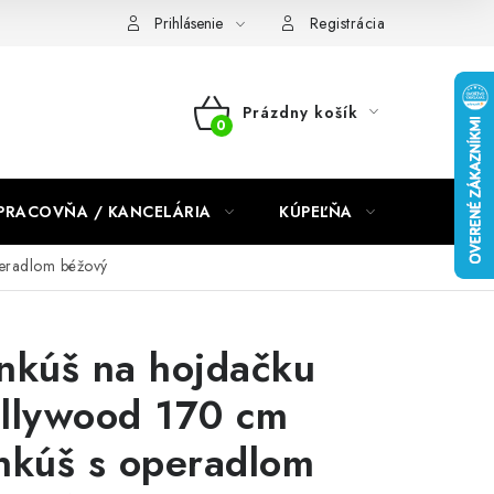
dmienky 2024
Prihlásenie
Registrácia
Prázdny košík
NÁKUPNÝ
KOŠÍK
PRACOVŇA / KANCELÁRIA
KÚPEĽŇA
DETSKÉ 
eradlom béžový
nkúš na hojdačku
llywood 170 cm
nkúš s operadlom