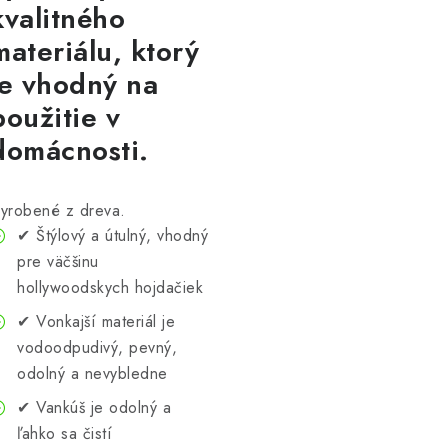
kvalitného
materiálu, ktorý
je vhodný na
použitie v
domácnosti.
yrobené z dreva.
✔ Štýlový a útulný, vhodný
pre väčšinu
hollywoodskych hojdačiek
✔ Vonkajší materiál je
vodoodpudivý, pevný,
odolný a nevybledne
✔ Vankúš je odolný a
ľahko sa čistí