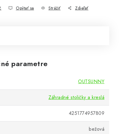
č
Opýtať sa
Strážiť
Zdieľať
né parametre
OUTSUNNY
Záhradné stoličky a kreslá
4251774957809
bežová