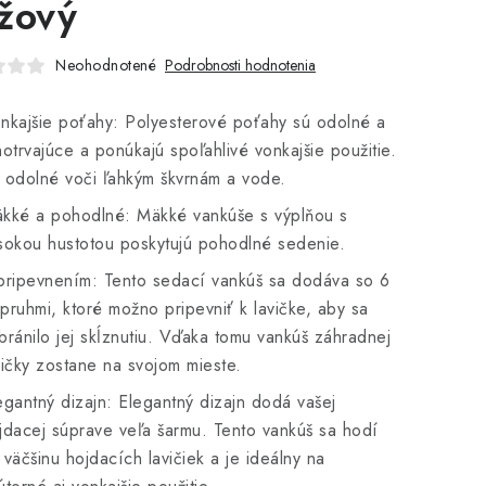
žový
Neohodnotené
Podrobnosti hodnotenia
nkajšie poťahy: Polyesterové poťahy sú odolné a
hotrvajúce a ponúkajú spoľahlivé vonkajšie použitie.
 odolné voči ľahkým škvrnám a vode.
kké a pohodlné: Mäkké vankúše s výplňou s
sokou hustotou poskytujú pohodlné sedenie.
pripevnením: Tento sedací vankúš sa dodáva so 6
pruhmi, ktoré možno pripevniť k lavičke, aby sa
bránilo jej skĺznutiu. Vďaka tomu vankúš záhradnej
vičky zostane na svojom mieste.
egantný dizajn: Elegantný dizajn dodá vašej
jdacej súprave veľa šarmu. Tento vankúš sa hodí
 väčšinu hojdacích lavičiek a je ideálny na