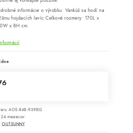
útorné aj vonkajšie použitie.
drobné informácie o výrobku: Vankúš sa hodí na
čšinu hojdacích lavíc:Celkové rozmery: 170L x
0W x 8H cm.
informácií
ždne
76
notková cena:
aru:
AOS-84B-939BG
24 mesiacov
:
OUTSUNNY