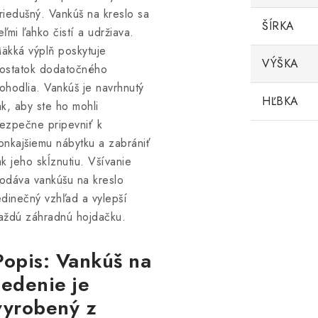
riedušný. Vankúš na kreslo sa
ŠÍRKA
eľmi ľahko čistí a udržiava.
äkká výplň poskytuje
VÝŠKA
ostatok dodatočného
ohodlia. Vankúš je navrhnutý
HĽBKA
ak, aby ste ho mohli
ezpečne pripevniť k
onkajšiemu nábytku a zabrániť
ak jeho skĺznutiu. Všívanie
odáva vankúšu na kreslo
edinečný vzhľad a vylepší
aždú záhradnú hojdačku.
Popis: Vankúš na
sedenie je
vyrobený z