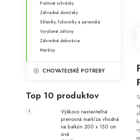
Poštové schránky
Záhradné domčeky
Skleníky, foliovníky a pareniská
Vyvýšené záhony
Záhradné dekorácie
Markízy
CHOVATEĽSKÉ POTREBY
Top 10 produktov
T
s
Výškovo nastaviteľná
s
prenosná markíza vhodná
h
na balkón 200 x 150 cm
v
sivá
m