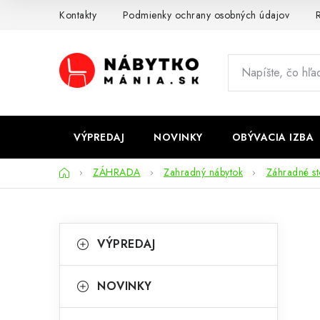
Prejsť
Kontakty
Podmienky ochrany osobných údajov
R
na
obsah
VÝPREDAJ
NOVINKY
OBÝVACIA IZBA
Domov
ZÁHRADA
Zahradný nábytok
Záhradné sto
B
K
Preskočiť
VÝPREDAJ
kategórie
a
o
t
č
NOVINKY
e
n