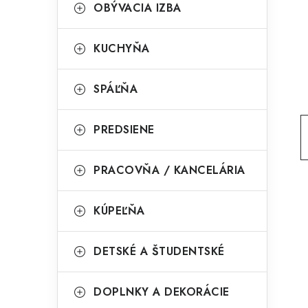
g
OBÝVACIA IZBA
ý
ó
p
r
KUCHYŇA
a
i
SPÁĽŇA
e
n
e
PREDSIENE
l
PRACOVŇA / KANCELÁRIA
KÚPEĽŇA
DETSKÉ A ŠTUDENTSKÉ
DOPLNKY A DEKORÁCIE