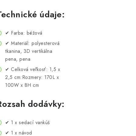
Technické údaje:
✔ Farba: béžová
✔ Materiál: polyesterová
tkanina, 3D vertikálna
pena, pena
✔ Celková veľkosť: 1,5 x
2,5 cm:Rozmery: 170L x
100W x 8H cm
Rozsah dodávky:
✔ 1 x sedací vankúš
✔ 1 x návod