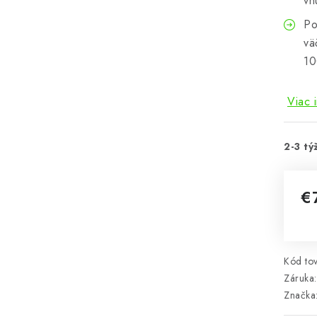
vn
Po
vä
10
Viac 
2-3 tý
€
Jed
Kód tov
Záruka
:
Značka