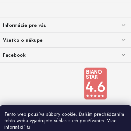
á
p
ä
Informácie pre vás
t
i
Kontakty
Všetko o nákupe
e
Podmienky ochrany osobných údajov
Doprava a platba
Facebook
Registrace
Reklamácie a odstúpenie od zmluvy
Obchodné podmienky 2024
Tento web používa súbory cookie. Ďalším prechádzaním
tohto webu vyjadrujete súhlas s ich používaním. Viac
informácií
tu
.