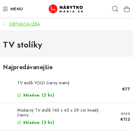
Prejsť
Hľad
na
obsah
OBÝVACIA IZBA
VÝPREDAJ
NOVINKY
TV stolíky
OBÝVACIA IZBA
Najpredávanejšie
KUCHYŇA
TV stolík YOGI čierny matný
SPÁĽŇA
€77
(2 ks)
Skladom
PREDSIENE
Moderný TV stolík 140 x 45 x 39 cm hnedý
€119
čierny
PRACOVŇA / KANCELÁRIA
€113
(3 ks)
Skladom