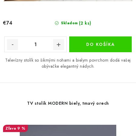
€74
(2 ks)
Skladom
DO KOŠÍKA
Televízny stolík so šikmými nohami a bielym povrchom dodá vašej
obývačke elegantný nádych.
TV stolík MODERN biely, tmavý orech
9 %