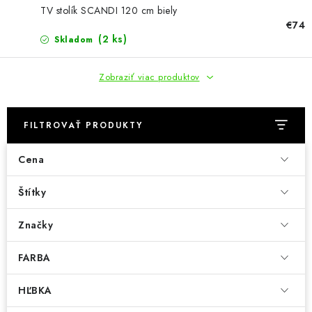
KÚPEĽŇA
TV stolík SCANDI 120 cm biely
€74
DETSKÉ A ŠTUDENTSKÉ
(2 ks)
Skladom
DOPLNKY A DEKORÁCIE
Zobraziť viac produktov
ZÁHRADA
FILTROVAŤ PRODUKTY
CHOVATEĽSKÉ POTREBY
Cena
Kontakty
Podmienky ochrany osobných údajov
Registrace
Štítky
Reklamácie a odstúpenie od zmluvy
Značky
Obchodné podmienky 2024
FARBA
HĽBKA