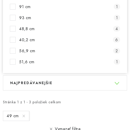
91 cm
1
93 cm
1
48,8 cm
4
40,2 cm
6
56,9 cm
2
51,6 cm
1
V
R
NAJPREDÁVANEJŠIE
ý
a
p
d
i
e
Stránka
1
z
1
-
3
položiek celkom
s
n
49 cm
p
i
r
e
Vymazať filtre