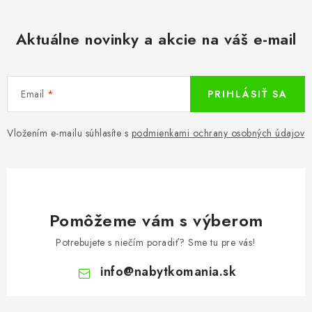
á
d
Aktuálne novinky a akcie na váš e-mail
a
c
i
Email
PRIHLÁSIŤ SA
e
p
r
Vložením e-mailu súhlasíte s
podmienkami ochrany osobných údajov
v
k
y
v
Pomôžeme vám s výberom
ý
p
Potrebujete s niečím poradiť? Sme tu pre vás!
i
info
@
nabytkomania.sk
s
u
Z