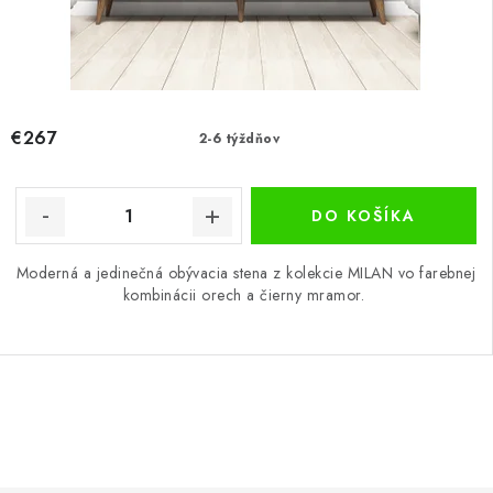
€267
2-6 týždňov
DO KOŠÍKA
Moderná a jedinečná obývacia stena z kolekcie MILAN vo farebnej
kombinácii orech a čierny mramor.
O
v
l