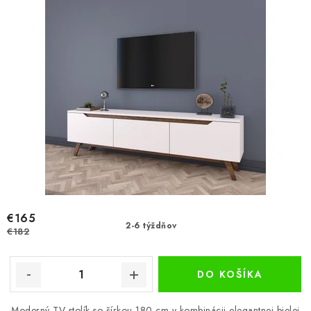
€165
2-6 týždňov
€182
DO KOŠÍKA
Moderný TV stolík so šírkou 180 cm v kombinácii elegantnej bielej