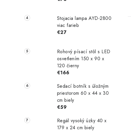
Stojacia lampa AYD-2800
viac farieb
€27
Rohový písací stôl s LED
l
osvetlením 150 x 90 x
120 čierny
€166
Sedací botník s úložným
priestorom 60 x 44 x 30
cm biely
i
€59
Regál vysoký úzky 40 x
179 x 24 cm biely