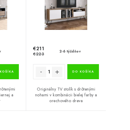
€211
v
2-6 týždňov
€223
KOŠÍKA
DO KOŠÍKA
drôtenými
Originálny TV stolík s drôtenými
iernej a
nohami v kombinácii bielej farby a
y
orechového dreva