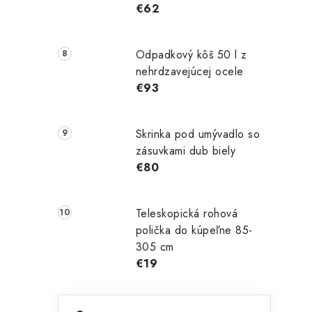
r
€62
Odpadkový kôš 50 l z
nehrdzavejúcej ocele
€93
Skrinka pod umývadlo so
zásuvkami dub biely
€80
i
Teleskopická rohová
polička do kúpeľne 85-
305 cm
€19