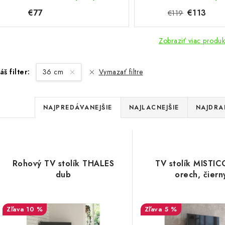
€77
€113
€119
Zobraziť viac produk
áš filter:
36 cm
Vymazať filtre
R
NAJPREDÁVANEJŠIE
NAJLACNEJŠIE
NAJDRA
a
V
d
ý
e
Rohový TV stolík THALES
TV stolík MISTI
p
dub
orech, čiern
n
i
s
10 %
5 %
e