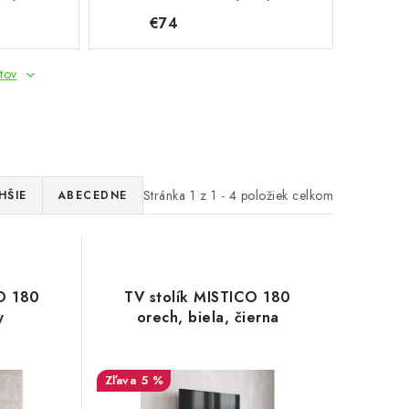
€74
tov
Stránka
1
z
1
-
4
položiek celkom
HŠIE
ABECEDNE
CO 180
TV stolík MISTICO 180
y
orech, biela, čierna
5 %