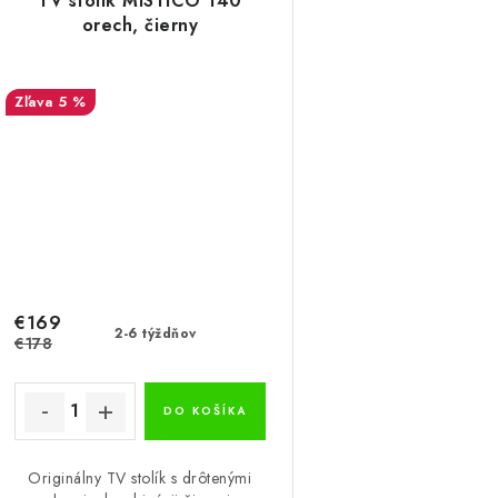
TV stolík MISTICO 140
orech, čierny
5 %
€169
2-6 týždňov
€178
DO KOŠÍKA
Originálny TV stolík s drôtenými