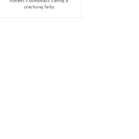
nohami v kombinácii čiernej a
orechovej farby
O
v
á
d
a
c
e
p