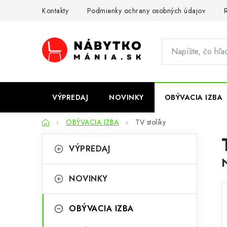
Prejsť
Kontakty
Podmienky ochrany osobných údajov
R
na
obsah
VÝPREDAJ
NOVINKY
OBÝVACIA IZBA
Domov
OBÝVACIA IZBA
TV stolíky
B
K
Preskočiť
VÝPREDAJ
kategórie
a
o
t
č
NOVINKY
e
n
g
OBÝVACIA IZBA
ý
ó