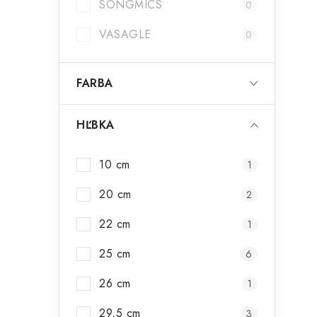
SONGMICS
0
VASAGLE
0
FARBA
HĽBKA
10 cm
1
20 cm
2
22 cm
1
25 cm
6
26 cm
1
29,5 cm
3