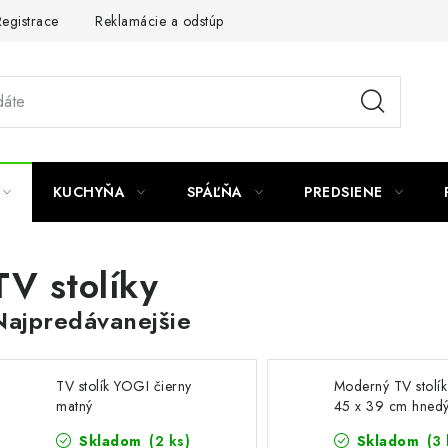
egistrace
Reklamácie a odstúpenie od zmluvy
Obchodné po
KUCHYŇA
SPÁĽŇA
PREDSIENE
TV stolíky
Najpredávanejšie
TV stolík YOGI čierny
Moderný TV stolík
matný
45 x 39 cm hnedý
Skladom
(2 ks)
Skladom
(3 