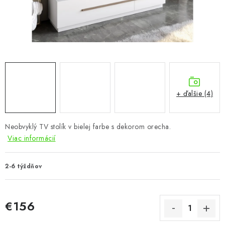
KÚPEĽŇA
DETSKÉ A ŠTUDENTSKÉ
DOPLNKY A DEKORÁCIE
ZÁHRADA
+ ďalšie (4)
CHOVATEĽSKÉ POTREBY
Neobvyklý TV stolík v bielej farbe s dekorom orecha.
Kontakty
Podmienky ochrany osobných údajov
Registrace
Viac informácií
Reklamácie a odstúpenie od zmluvy
Obchodné podmienky 2024
2-6 týždňov
€156
Jednotková cena: