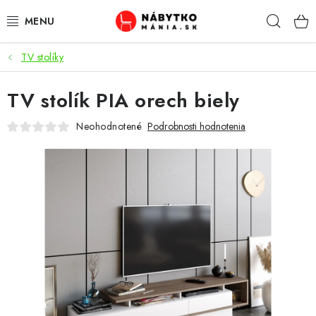
Prejsť
Hľad
na
obsah
TV stolíky
VÝPREDAJ
TV stolík PIA orech biely
NOVINKY
Neohodnotené
Podrobnosti hodnotenia
OBÝVACIA IZBA
KUCHYŇA
SPÁĽŇA
PREDSIENE
PRACOVŇA / KANCELÁRIA