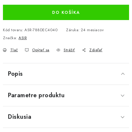
DO KOŠÍKA
Kód tovaru:
ASR-788DEC4040
Záruka
:
24 mesiacov
Značka:
ASIR
Tlač
Opýtať sa
Strážiť
Zdieľať
Popis
Parametre produktu
Diskusia