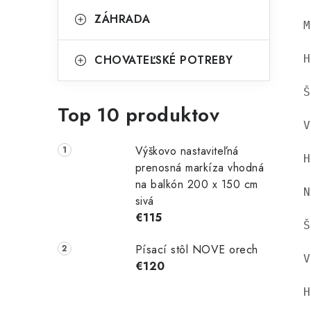
ZÁHRADA
M
CHOVATEĽSKÉ POTREBY
H
Š
Top 10 produktov
V
Výškovo nastaviteľná
H
prenosná markíza vhodná
na balkón 200 x 150 cm
N
sivá
€115
Š
Písací stôl NOVE orech
V
€120
H