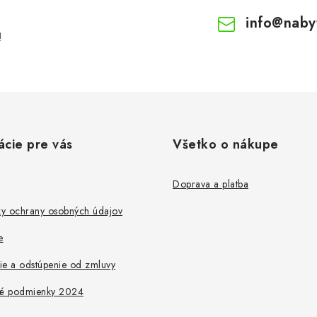
info
@
naby
!
ácie pre vás
Všetko o nákupe
Doprava a platba
y ochrany osobných údajov
e
ie a odstúpenie od zmluvy
é podmienky 2024