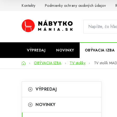
Prejsť
Kontakty
Podmienky ochrany osobných údajov
R
na
obsah
VÝPREDAJ
NOVINKY
OBÝVACIA IZBA
Domov
OBÝVACIA IZBA
TV stolíky
TV stolík MAD
B
K
Preskočiť
VÝPREDAJ
kategórie
a
o
t
č
NOVINKY
e
n