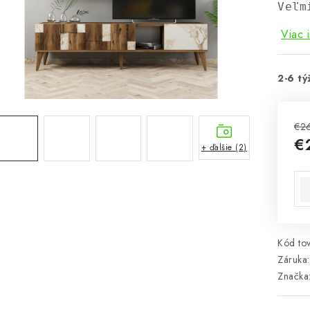
Veľm
Viac 
2-6 tý
€2
€
+ ďalšie (2)
Jed
Kód tov
Záruka
:
Značka