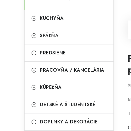
KUCHYŇA
SPÁĽŇA
PREDSIENE
PRACOVŇA / KANCELÁRIA
M
KÚPEĽŇA
N
DETSKÉ A ŠTUDENTSKÉ
T
DOPLNKY A DEKORÁCIE
C