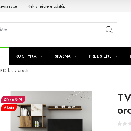
egistrace
Reklamácie a odstúpenie od zmluvy
Obchodné po
KUCHYŇA
SPÁĽŇA
PREDSIENE
RID biely orech
TV
8 %
or
Akcia