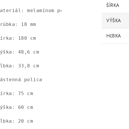
ŠÍRKA
ateriál: melamínom potiahnutá drevotrieska

VÝŠKA
rúbka: 18 mm

HĽBKA
írka: 180 cm 
ýška: 48,6 cm 
ĺbka: 33,8 cm

ástenná polica

írka: 75 cm 
ýška: 60 cm 
ĺbka: 20 cm
