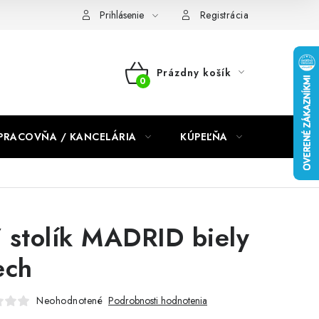
dmienky 2024
Prihlásenie
Registrácia
Prázdny košík
NÁKUPNÝ
KOŠÍK
PRACOVŇA / KANCELÁRIA
KÚPEĽŇA
DETSKÉ 
 stolík MADRID biely
ech
Neohodnotené
Podrobnosti hodnotenia