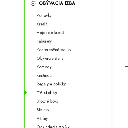
g
OBÝVACIA IZBA
ý
ó
Pohovky
p
r
Kreslá
a
i
Hojdacie kreslá
e
n
Taburety
e
Konferenčné stolíky
Obývacie steny
l
Komody
Knižnice
Regály a poličky
TV stolíky
Úložné boxy
Skrinky
Vitríny
Odkladacie stolíky