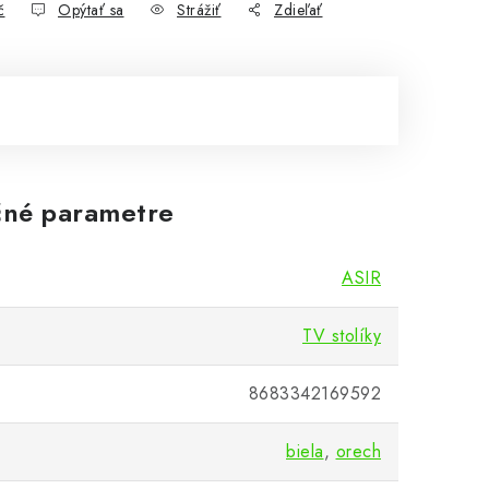
č
Opýtať sa
Strážiť
Zdieľať
né parametre
ASIR
nné police v rovnakom dekore.

TV stolíky
ie aj suveníry z ciest. Police pekne dopĺňa
8683342169592
ednu otvorenú policu.

biela
,
orech
álu v dekore dreva orech doplnená o prvky b