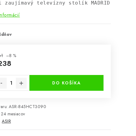
i zaujímavý televízny stolík MADRID vhodný 
informácií
ždňov
61
–8 %
238
notková cena:
DO KOŠÍKA
aru:
ASR-845HCT3090
24 mesiacov
:
ASIR