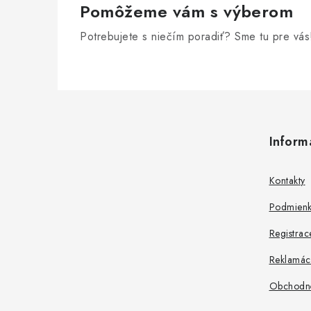
Pomôžeme vám s výberom
Potrebujete s niečím poradiť? Sme tu pre vás
Z
á
Inform
p
ä
Kontakty
t
Podmienk
i
Registrac
e
Reklamác
Obchodn