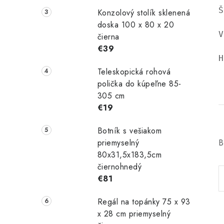
Š
Konzolový stolík sklenená
doska 100 x 80 x 20
V
čierna
€39
H
Teleskopická rohová
polička do kúpeľne 85-
305 cm
€19
Botník s vešiakom
priemyselný
B
80x31,5x183,5cm
čiernohnedý
€81
Regál na topánky 75 x 93
x 28 cm priemyselný