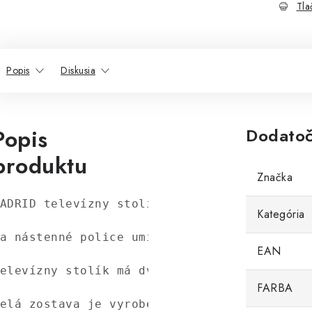
Tla
Popis
Diskusia
Popis
Dodatoč
produktu
Značka
ADRID televízny stolík doplnený o dve náste
Kategória
a nástenné police umiestnite kvety, dekorác
EAN
elevízny stolík má dva úložné priestory a j
FARBA
elá zostava je vyrobená z kvalitného materi