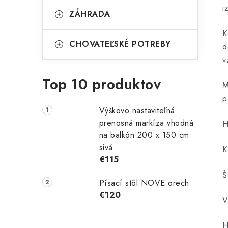
i
ZÁHRADA
K
CHOVATEĽSKÉ POTREBY
d
v
Top 10 produktov
M
p
Výškovo nastaviteľná
prenosná markíza vhodná
H
na balkón 200 x 150 cm
sivá
K
€115
Š
Písací stôl NOVE orech
€120
V
H