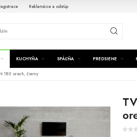
egistrace
Reklamácie a odstúpenie od zmluvy
Obchodné po
KUCHYŇA
SPÁĽŇA
PREDSIENE
IN 180 orech, čierny
TV
or