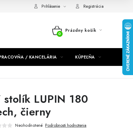
dmienky 2024
Prihlásenie
Registrácia
Prázdny košík
NÁKUPNÝ
KOŠÍK
PRACOVŇA / KANCELÁRIA
KÚPEĽŇA
DETSKÉ 
 stolík LUPIN 180
ech, čierny
Neohodnotené
Podrobnosti hodnotenia