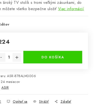
 široký TV stolík s tromi veľkými zásuvkami, do
h môžete všetko bezpečne uložiť
Viac informácií
ždňov
224
notková cena:
DO KOŠÍKA
aru:
ASR-878ALM3006
24 mesiacov
:
ASIR
č
Opýtať sa
Strážiť
Zdieľať