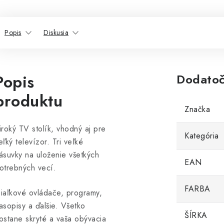
Popis
Diskusia
Popis
Dodatoč
produktu
Značka
iroký TV stolík, vhodný aj pre
Kategória
eľký televízor. Tri veľké
ásuvky na uloženie všetkých
EAN
otrebných vecí.
FARBA
iaľkové ovládače, programy,
asopisy a ďalšie. Všetko
ŠÍRKA
ostane skryté a vaša obývacia