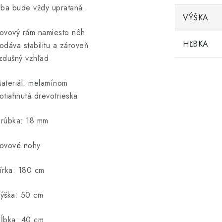
zba bude vždy uprataná.
VÝŠKA
ovový rám namiesto nôh
HĽBKA
odáva stabilitu a zároveň
zdušný vzhľad
ateriál: melamínom
otiahnutá drevotrieska
rúbka: 18 mm
ovové nohy
írka: 180 cm
ýška: 50 cm
ĺbka: 40 cm