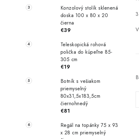
Konzolový stolík sklenená
3
doska 100 x 80 x 20
čierna
V
€39
Teleskopická rohová
polička do kúpeľne 85-
305 cm
€19
B
Botník s vešiakom
priemyselný
80x31,5x183,5cm
čiernohnedý
€81
Regál na topánky 75 x 93
x 28 cm priemyselný