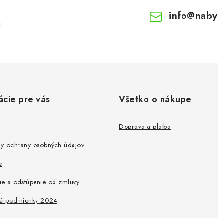
info
@
naby
!
ácie pre vás
Všetko o nákupe
Doprava a platba
y ochrany osobných údajov
e
ie a odstúpenie od zmluvy
é podmienky 2024