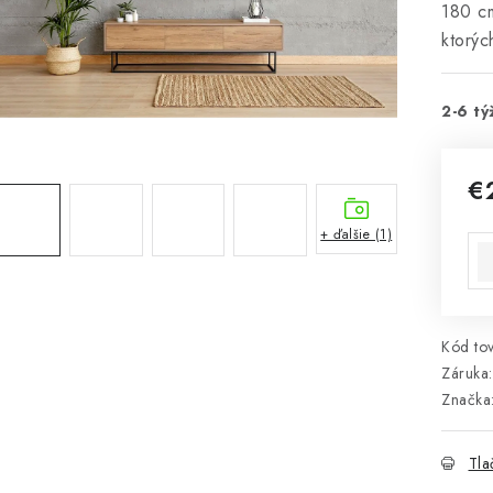
180 cm
ktorýc
2-6 tý
€
Jed
+ ďalšie (1)
Kód tov
Záruka
:
Značka
Tla