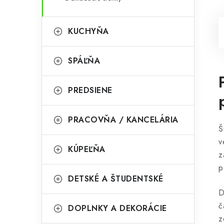
KUCHYŇA
SPÁĽŇA
PREDSIENE
PRACOVŇA / KANCELÁRIA
Š
v
KÚPEĽŇA
z
p
DETSKÉ A ŠTUDENTSKÉ
D
č
DOPLNKY A DEKORÁCIE
z