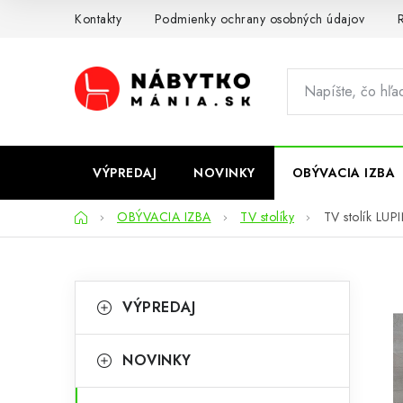
Prejsť
Kontakty
Podmienky ochrany osobných údajov
R
na
obsah
VÝPREDAJ
NOVINKY
OBÝVACIA IZBA
Domov
OBÝVACIA IZBA
TV stolíky
TV stolík LUP
B
K
Preskočiť
VÝPREDAJ
kategórie
a
o
t
č
NOVINKY
e
n