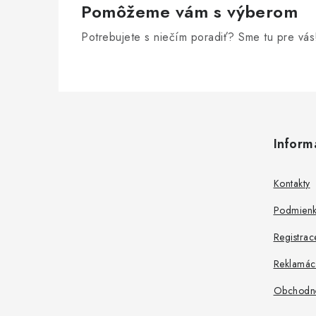
Pomôžeme vám s výberom
Potrebujete s niečím poradiť? Sme tu pre vás
Z
á
Inform
p
ä
Kontakty
t
Podmienk
i
Registrac
e
Reklamác
Obchodn