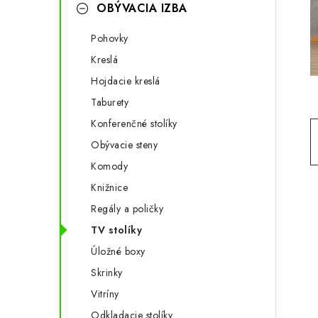
g
OBÝVACIA IZBA
ý
ó
Pohovky
p
r
Kreslá
a
i
Hojdacie kreslá
e
n
Taburety
e
Konferenčné stolíky
Obývacie steny
l
Komody
Knižnice
Regály a poličky
TV stolíky
Úložné boxy
Skrinky
Vitríny
Odkladacie stolíky