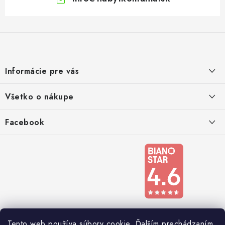
Z
á
p
ä
Informácie pre vás
t
i
Kontakty
Všetko o nákupe
e
Podmienky ochrany osobných údajov
Doprava a platba
Facebook
Registrace
Reklamácie a odstúpenie od zmluvy
Obchodné podmienky 2024
Tento web používa súbory cookie. Ďalším prechádzaním