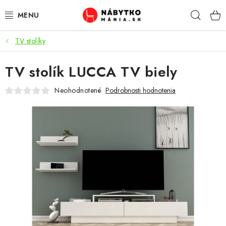
Prejsť
Hľad
na
obsah
TV stolíky
VÝPREDAJ
TV stolík LUCCA TV biely
NOVINKY
Neohodnotené
Podrobnosti hodnotenia
OBÝVACIA IZBA
KUCHYŇA
SPÁĽŇA
PREDSIENE
PRACOVŇA / KANCELÁRIA