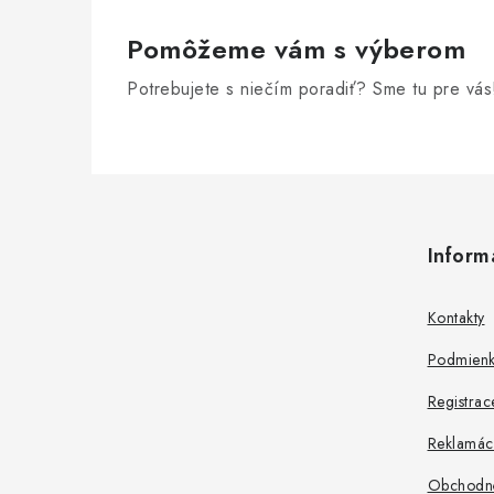
Pomôžeme vám s výberom
Potrebujete s niečím poradiť? Sme tu pre vás
Z
á
Inform
p
ä
Kontakty
t
Podmienk
i
Registrac
e
Reklamác
Obchodn