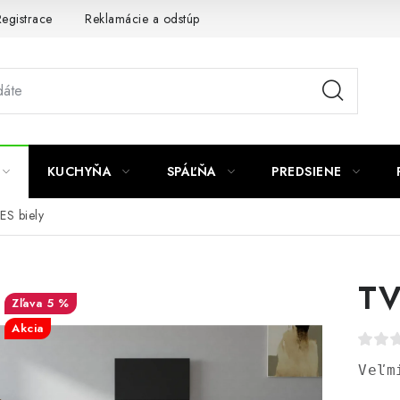
egistrace
Reklamácie a odstúpenie od zmluvy
Obchodné po
KUCHYŇA
SPÁĽŇA
PREDSIENE
ES biely
TV
5 %
Akcia
Veľm