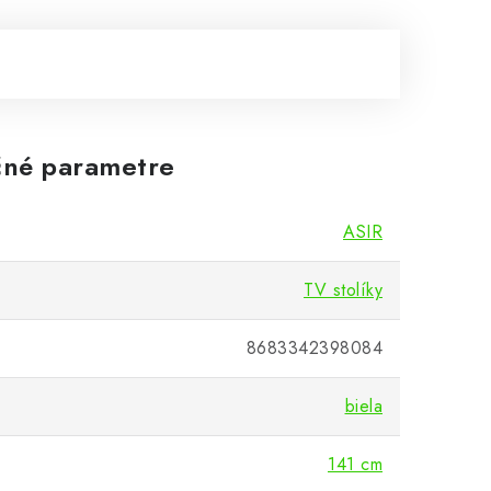
né parametre
ASIR
na upevnenie na stenu.

TV stolíky
binovať s ostatným designom nábytku.

8683342398084
priestor s výklopnými dvierkami.

biela
141 cm