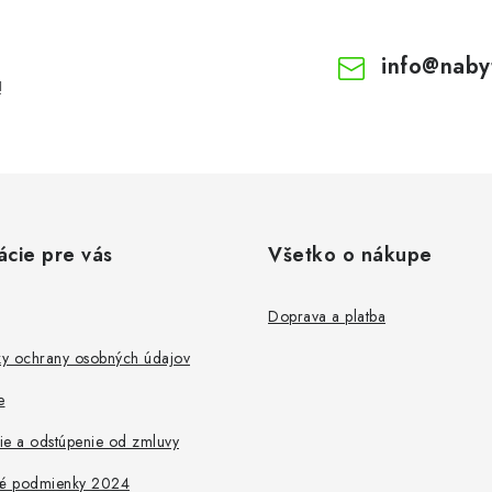
info
@
naby
!
ácie pre vás
Všetko o nákupe
Doprava a platba
y ochrany osobných údajov
e
ie a odstúpenie od zmluvy
é podmienky 2024