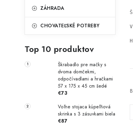
ZÁHRADA
Š
CHOVATEĽSKÉ POTREBY
V
H
Top 10 produktov
Škrabadlo pre mačky s
dvoma domčekmi,
odpočívadlami a hračkami
57 x 175 x 45 cm šedé
B
€73
Voľne stojaca kúpeľňová
skrinka s 3 zásuvkami biela
€87