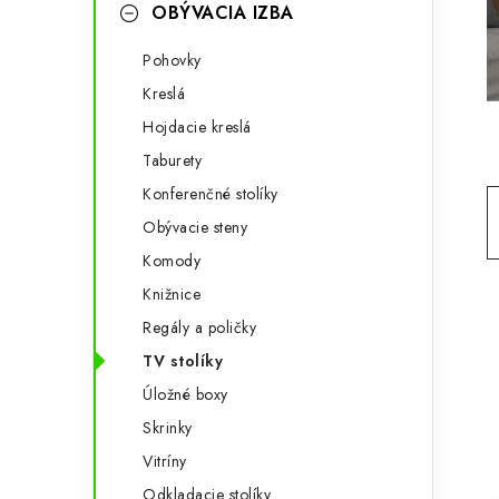
g
OBÝVACIA IZBA
ý
ó
Pohovky
p
r
Kreslá
a
i
Hojdacie kreslá
e
n
Taburety
e
Konferenčné stolíky
Obývacie steny
l
Komody
Knižnice
Regály a poličky
TV stolíky
Úložné boxy
Skrinky
Vitríny
Odkladacie stolíky