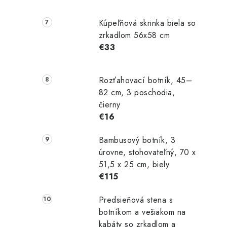
Kúpeľňová skrinka biela so
zrkadlom 56x58 cm
€33
Rozťahovací botník, 45–
82 cm, 3 poschodia,
čierny
€16
Bambusový botník, 3
úrovne, stohovateľný, 70 x
51,5 x 25 cm, biely
€115
Predsieňová stena s
botníkom a vešiakom na
kabáty so zrkadlom a