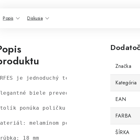
Popis
Diskusia
Popis
Dodatoč
produktu
Značka
RFES je jednoduchý televízny stolík určený 
Kategória
legantné biele prevedenie sa bude dobre kom
EAN
tolík ponúka poličku na dekorácie a úložný 
FARBA
ateriál: melamínom potiahnutá drevotrieska

ŠÍRKA
rúbka: 18 mm
