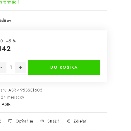
informácií
ždňov
50
–5 %
142
notková cena:
DO KOŠÍKA
aru:
ASR-495SSE1605
24 mesiacov
:
ASIR
č
Opýtať sa
Strážiť
Zdieľať