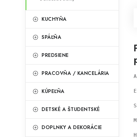
KUCHYŇA
SPÁĽŇA
PREDSIENE
PRACOVŇA / KANCELÁRIA
A
KÚPEĽŇA
E
S
DETSKÉ A ŠTUDENTSKÉ
M
DOPLNKY A DEKORÁCIE
H