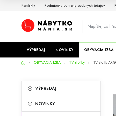
Prejsť
Kontakty
Podmienky ochrany osobných údajov
R
na
obsah
VÝPREDAJ
NOVINKY
OBÝVACIA IZBA
Domov
OBÝVACIA IZBA
TV stolíky
TV stolík ARG
B
K
Preskočiť
VÝPREDAJ
kategórie
a
o
t
č
NOVINKY
e
n