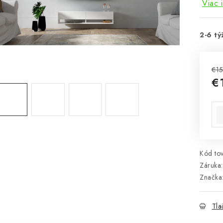
Viac 
2-6 tý
€1
€
Jed
Kód tov
Záruka
:
Značka
Tla