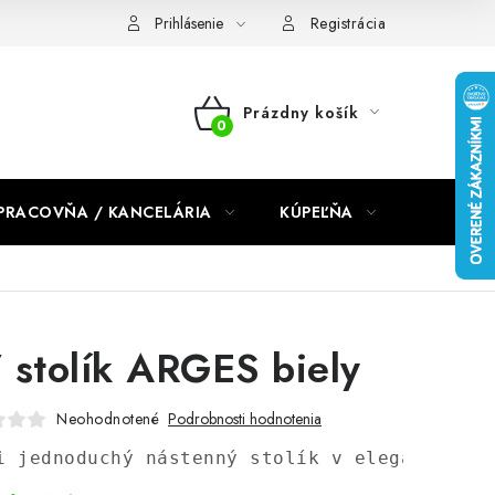
dmienky 2024
Prihlásenie
Registrácia
Prázdny košík
NÁKUPNÝ
KOŠÍK
PRACOVŇA / KANCELÁRIA
KÚPEĽŇA
DETSKÉ 
 stolík ARGES biely
Neohodnotené
Podrobnosti hodnotenia
i jednoduchý nástenný stolík v elegantnom b