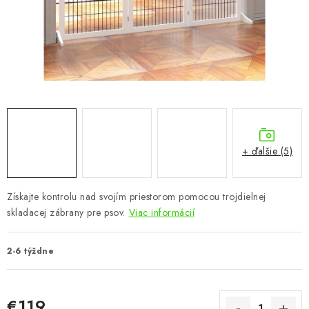
KÚPEĽŇA
DETSKÉ A ŠTUDENTSKÉ
DOPLNKY A DEKORÁCIE
ZÁHRADA
CHOVATEĽSKÉ POTREBY
+ ďalšie (5)
Kontakty
Podmienky ochrany osobných údajov
Registrace
Získajte kontrolu nad svojím priestorom pomocou trojdielnej
Reklamácie a odstúpenie od zmluvy
skladacej zábrany pre psov.
Viac informácií
Obchodné podmienky 2024
2-6 týždne
€119