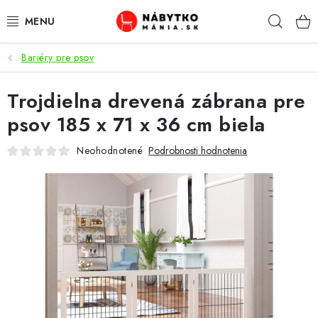
Prejsť
Hľad
na
obsah
Bariéry pre psov
VÝPREDAJ
Trojdielna drevená zábrana pre
NOVINKY
psov 185 x 71 x 36 cm biela
OBÝVACIA IZBA
Neohodnotené
Podrobnosti hodnotenia
KUCHYŇA
SPÁĽŇA
PREDSIENE
PRACOVŇA / KANCELÁRIA