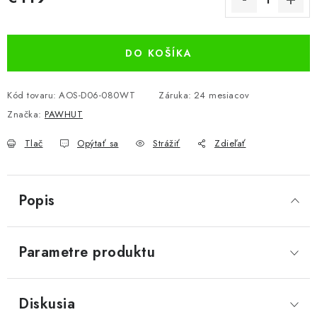
Jednotková cena:
DO KOŠÍKA
Kód tovaru:
AOS-D06-080WT
Záruka
:
24 mesiacov
Značka:
PAWHUT
Tlač
Opýtať sa
Strážiť
Zdieľať
Popis
Parametre produktu
Diskusia