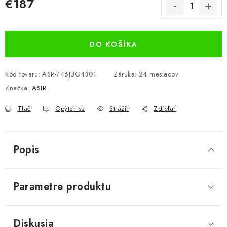
€187
Jednotková cena:
DO KOŠÍKA
Kód tovaru:
ASR-746JUG4301
Záruka
:
24 mesiacov
Značka:
ASIR
Tlač
Opýtať sa
Strážiť
Zdieľať
Popis
Parametre produktu
Diskusia