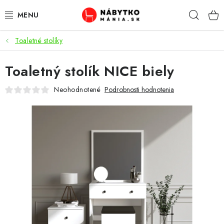
Prejsť
Hľad
na
obsah
Toaletné stolíky
VÝPREDAJ
Toaletný stolík NICE biely
NOVINKY
Neohodnotené
Podrobnosti hodnotenia
OBÝVACIA IZBA
KUCHYŇA
SPÁĽŇA
PREDSIENE
PRACOVŇA / KANCELÁRIA