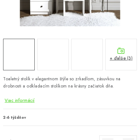
KÚPEĽŇA
DETSKÉ A ŠTUDENTSKÉ
DOPLNKY A DEKORÁCIE
ZÁHRADA
+ ďalšie (3)
CHOVATEĽSKÉ POTREBY
Toaletný stolík v elegantnom štýle so zrkadlom, zásuvkou na
Kontakty
Podmienky ochrany osobných údajov
Registrace
drobnosti a odkladacím stolíkom na krásny začiatok dňa.
Reklamácie a odstúpenie od zmluvy
Viac informácií
Obchodné podmienky 2024
2-6 týždňov