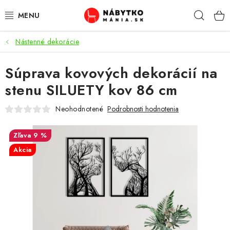
Prejsť
Hľad
na
obsah
Nástenné dekorácie
VÝPREDAJ
Súprava kovových dekorácií na
NOVINKY
stenu SILUETY kov 86 cm
OBÝVACIA IZBA
Neohodnotené
Podrobnosti hodnotenia
KUCHYŇA
9 %
Akcia
SPÁĽŇA
PREDSIENE
PRACOVŇA / KANCELÁRIA