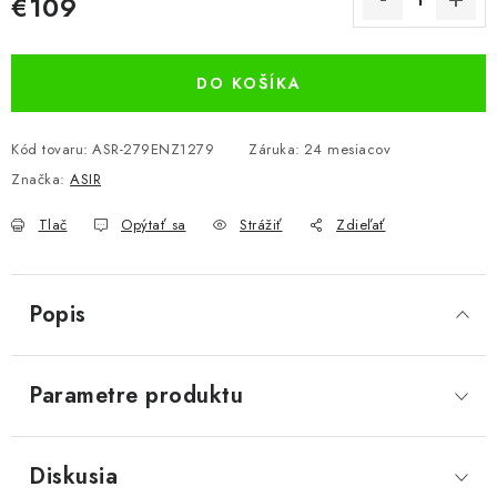
€109
Jednotková cena:
DO KOŠÍKA
Kód tovaru:
ASR-279ENZ1279
Záruka
:
24 mesiacov
Značka:
ASIR
Tlač
Opýtať sa
Strážiť
Zdieľať
Popis
Parametre produktu
Diskusia