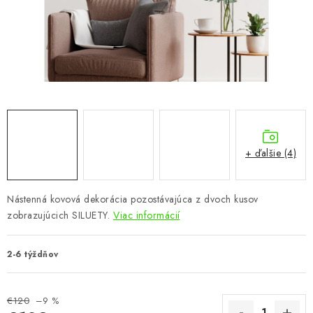
KÚPEĽŇA
DETSKÉ A ŠTUDENTSKÉ
DOPLNKY A DEKORÁCIE
ZÁHRADA
CHOVATEĽSKÉ POTREBY
+ ďalšie (4)
Kontakty
Podmienky ochrany osobných údajov
Registrace
Nástenná kovová dekorácia pozostávajúca z dvoch kusov
Reklamácie a odstúpenie od zmluvy
zobrazujúcich SILUETY.
Viac informácií
Obchodné podmienky 2024
2-6 týždňov
€120
–9 %