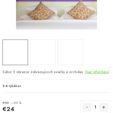
KÚPEĽŇA
DETSKÉ A ŠTUDENTSKÉ
DOPLNKY A DEKORÁCIE
ZÁHRADA
CHOVATEĽSKÉ POTREBY
Kontakty
Podmienky ochrany osobných údajov
Registrace
Súbor 5 obrazov zobrazujúcich sviečky a orchidey.
Viac informácií
Reklamácie a odstúpenie od zmluvy
Obchodné podmienky 2024
2-6 týždňov
€30
–20 %
€24