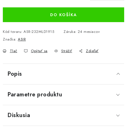
Jednotková cena:
DO KOŠÍKA
Kód tovaru:
ASR-232MLD1915
Záruka
:
24 mesiacov
Značka:
ASIR
Tlač
Opýtať sa
Strážiť
Zdieľať
Popis
Parametre produktu
Diskusia