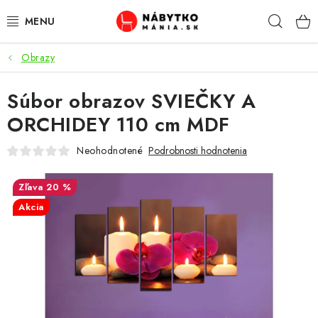
Prejsť
Hľad
na
obsah
Obrazy
VÝPREDAJ
Súbor obrazov SVIEČKY A
NOVINKY
ORCHIDEY 110 cm MDF
OBÝVACIA IZBA
Neohodnotené
Podrobnosti hodnotenia
KUCHYŇA
20 %
Akcia
SPÁĽŇA
PREDSIENE
PRACOVŇA / KANCELÁRIA