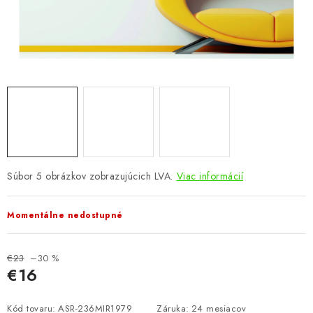
KÚPEĽŇA
DETSKÉ A ŠTUDENTSKÉ
DOPLNKY A DEKORÁCIE
ZÁHRADA
CHOVATEĽSKÉ POTREBY
Súbor 5 obrázkov zobrazujúcich LVA.
Viac informácií
Kontakty
Podmienky ochrany osobných údajov
Registrace
Reklamácie a odstúpenie od zmluvy
Momentálne nedostupné
Obchodné podmienky 2024
€23
–30 %
€16
Jednotková cena:
Kód tovaru:
ASR-236MIR1979
Záruka
:
24 mesiacov