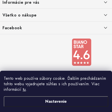
Informácie pre vás
t
i
Kontakty
Všetko o nákupe
e
Podmienky ochrany osobných údajov
Doprava a platba
Facebook
Registrace
Reklamácie a odstúpenie od zmluvy
Obchodné podmienky 2024
Tento web používa súbory cookie. Ďalším prechádzaním
tohto webu vyjadrujete súhlas s ich používaním. Viac
informácií
tu
.
Nastavenie