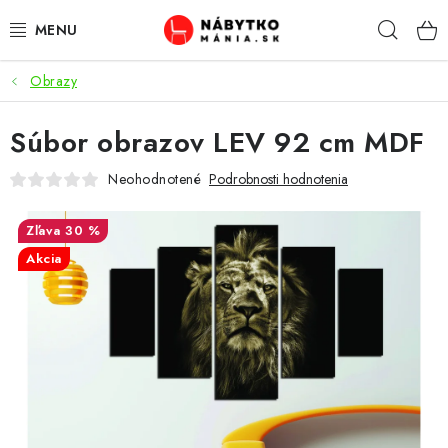
Prejsť
Hľad
na
obsah
Obrazy
VÝPREDAJ
Súbor obrazov LEV 92 cm MDF
NOVINKY
Neohodnotené
Podrobnosti hodnotenia
OBÝVACIA IZBA
30 %
KUCHYŇA
Akcia
SPÁĽŇA
PREDSIENE
PRACOVŇA / KANCELÁRIA