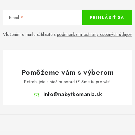
Email
PRIHLÁSIŤ SA
Vložením e-mailu súhlasíte s
podmienkami ochrany osobných údajov
Pomôžeme vám s výberom
Potrebujete s niečím poradiť? Sme tu pre vás!
info
@
nabytkomania.sk
Z
á
p
ä