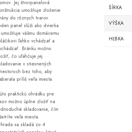
omov. Jej štvorpanelová
ŠÍRKA
onštrukcia umožňuje zloženie
rány do rôznych tvarov.
VÝŠKA
eden panel slúži ako dvierka
 umožňuje vášmu domácemu
HĽBKA
iláčikovi ľahko vchádzať a
ychádzať. Bránku možno
ložiť, čo uľahčuje jej
kladovanie v stiesnených
riestoroch bez toho, aby
aberala príliš veľa miesta.
úto praktickú ohrádku pre
sov možno úplne zložiť na
ednoduché skladovanie, čím
šetríte veľa miesta.
hrada sa skladá zo 4