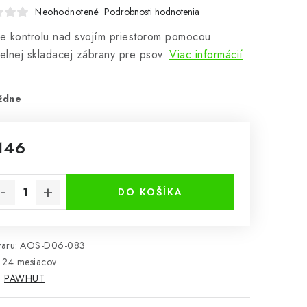
Neohodnotené
Podrobnosti hodnotenia
te kontrolu nad svojím priestorom pomocou
ielnej skladacej zábrany pre psov.
Viac informácií
ždne
146
notková cena:
DO KOŠÍKA
aru:
AOS-D06-083
24 mesiacov
:
PAWHUT