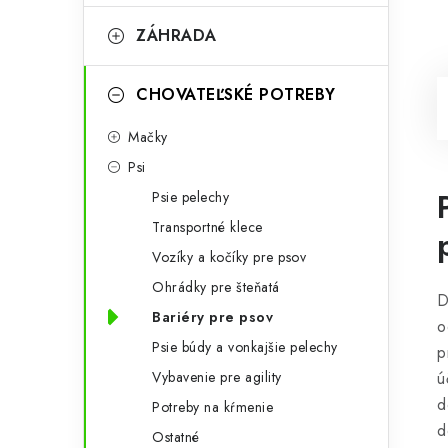
ZÁHRADA
CHOVATEĽSKÉ POTREBY
Mačky
Psi
Psie pelechy
Transportné klece
Vozíky a kočíky pre psov
Ohrádky pre šteňatá
D
Bariéry pre psov
o
Psie búdy a vonkajšie pelechy
p
Vybavenie pre agility
ú
d
Potreby na kŕmenie
d
Ostatné