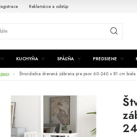
egistrace
Reklamácie a odstúpenie od zmluvy
Obchodné po
KUCHYŇA
SPÁĽŇA
PREDSIENE
 psov
Štvordielna drevená zábrana pre psov 60-240 x 81 cm biela
Št
zá
24