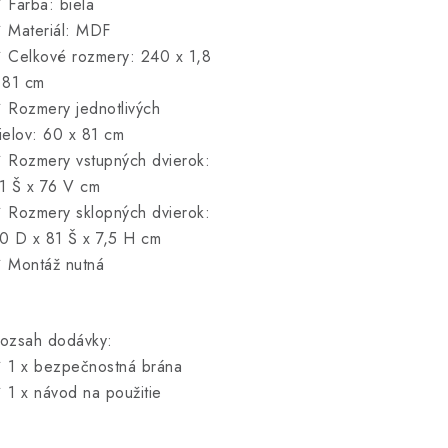
 Farba: biela
 Materiál: MDF
 Celkové rozmery: 240 x 1,8
 81 cm
 Rozmery jednotlivých
ielov: 60 x 81 cm
 Rozmery vstupných dvierok:
1 Š x 76 V cm
 Rozmery sklopných dvierok:
0 D x 81 Š x 7,5 H cm
 Montáž nutná
ozsah dodávky:
 1 x bezpečnostná brána
 1 x návod na použitie