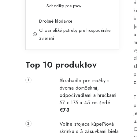
d
Schodíky pre psov
k
b
Drobné hlodavce
J
Chovateľské potreby pre hospodárske
a
zvieratá
m
v
z
Top 10 produktov
s
p
Škrabadlo pre mačky s
z
dvoma domčekmi,
odpočívadlami a hračkami
T
57 x 175 x 45 cm šedé
p
€73
j
u
Voľne stojaca kúpeľňová
O
skrinka s 3 zásuvkami biela