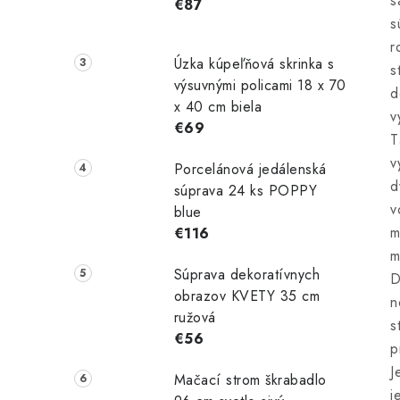
s
€87
s
r
Úzka kúpeľňová skrinka s
s
výsuvnými policami 18 x 70
d
x 40 cm biela
v
€69
T
v
Porcelánová jedálenská
d
súprava 24 ks POPPY
v
blue
m
€116
m
Súprava dekoratívnych
D
obrazov KVETY 35 cm
n
ružová
s
€56
p
J
Mačací strom škrabadlo
j