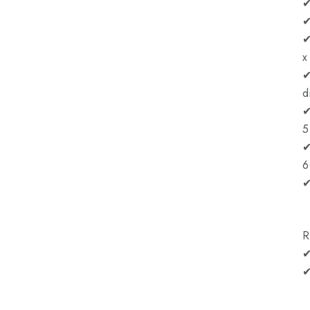
✔
✔
✔
x
✔
d
✔
5
✔
6
✔
R
✔
✔