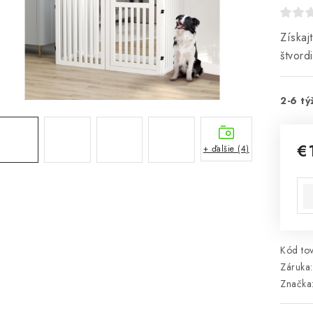
Získaj
štvord
2-6 tý
€
+ ďalšie (4)
Jed
Kód tov
Záruka
:
Značka