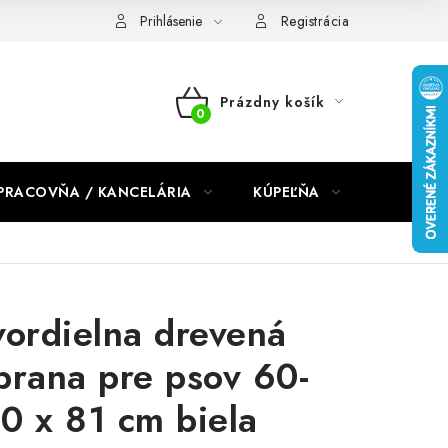
dmienky 2024
Prihlásenie
Registrácia
Prázdny košík
NÁKUPNÝ
KOŠÍK
PRACOVŇA / KANCELÁRIA
KÚPEĽŇA
DETSKÉ 
vordielna drevená
brana pre psov 60-
0 x 81 cm biela