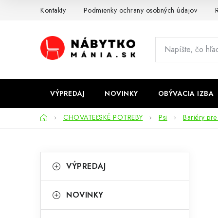
Prejsť
Kontakty
Podmienky ochrany osobných údajov
R
na
obsah
VÝPREDAJ
NOVINKY
OBÝVACIA IZBA
Domov
CHOVATEĽSKÉ POTREBY
Psi
Bariéry pre
B
K
Preskočiť
VÝPREDAJ
kategórie
a
o
t
č
NOVINKY
e
n