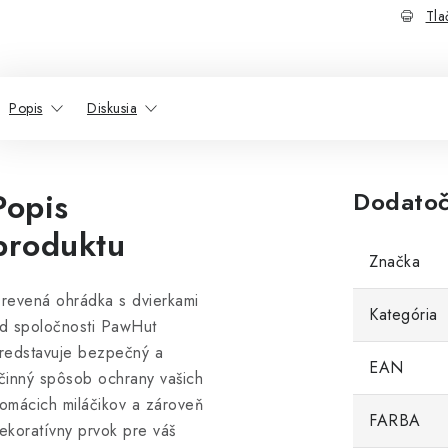
Tla
Popis
Diskusia
Popis
Dodatoč
produktu
Značka
revená ohrádka s dvierkami
Kategória
d spoločnosti PawHut
redstavuje bezpečný a
EAN
činný spôsob ochrany vašich
omácich miláčikov a zároveň
FARBA
ekoratívny prvok pre váš