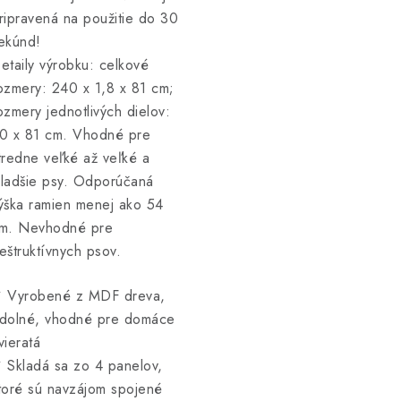
ripravená na použitie do 30
ekúnd!
etaily výrobku: celkové
ozmery: 240 x 1,8 x 81 cm;
ozmery jednotlivých dielov:
0 x 81 cm. Vhodné pre
tredne veľké až veľké a
ladšie psy. Odporúčaná
ýška ramien menej ako 54
m. Nevhodné pre
eštruktívnych psov.
 Vyrobené z MDF dreva,
dolné, vhodné pre domáce
vieratá
 Skladá sa zo 4 panelov,
toré sú navzájom spojené