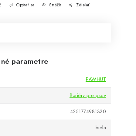
č
Opýtať sa
Strážiť
Zdieľať
né parametre
PAWHUT
Bariéry pre psov
4251774981330
biela