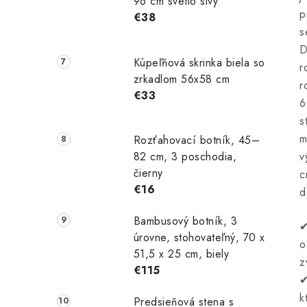
96 cm svetlo sivý
p
€38
s
D
Kúpeľňová skrinka biela so
r
zrkadlom 56x58 cm
r
€33
6
s
m
Rozťahovací botník, 45–
v
82 cm, 3 poschodia,
čierny
c
€16
d
Bambusový botník, 3
✔
úrovne, stohovateľný, 70 x
o
51,5 x 25 cm, biely
z
€115
✔
k
Predsieňová stena s