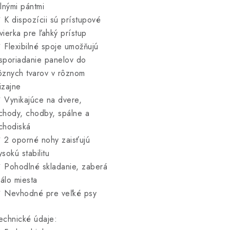
ilnými pántmi
 K dispozícii sú prístupové
vierka pre ľahký prístup
 Flexibilné spoje umožňujú
sporiadanie panelov do
ôznych tvarov v rôznom
izajne
 Vynikajúce na dvere,
chody, chodby, spálne a
chodiská
 2 oporné nohy zaisťujú
ysokú stabilitu
 Pohodlné skladanie, zaberá
álo miesta
 Nevhodné pre veľké psy
echnické údaje: