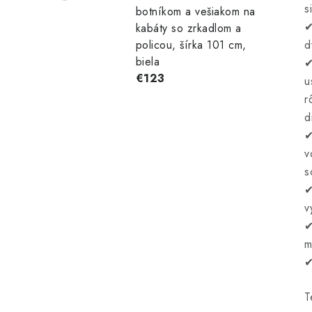
s
botníkom a vešiakom na
✔
kabáty so zrkadlom a
d
policou, šírka 101 cm,
biela
✔
€123
u
r
d
✔
v
s
✔
v
✔
m
✔
T