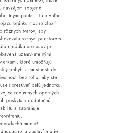
amostatných panelov, ktoré
ú navzájom spojené
obustnými pántmi. Túto voľne
tojacu bránku možno zložiť
o rôznych tvarov, aby
yhovovala rôznym priestorom
áto ohrádka pre psov je
ybavená uzamykateľnými
vierkami, ktoré umožňujú
oľný pohyb z miestnosti do
iestnosti bez toho, aby ste
useli presúvať celú jednotku.
vojica robustných oporných
ôh poskytuje dodatočnú
tabilitu a zabraňuje
revráteniu.
ednoduchá montáž:
ednoducho ju zostavíte a je