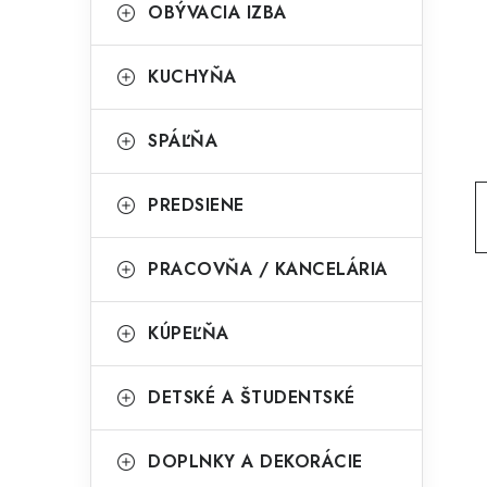
g
OBÝVACIA IZBA
ý
ó
p
r
KUCHYŇA
a
i
SPÁĽŇA
e
n
e
PREDSIENE
l
PRACOVŇA / KANCELÁRIA
KÚPEĽŇA
DETSKÉ A ŠTUDENTSKÉ
DOPLNKY A DEKORÁCIE