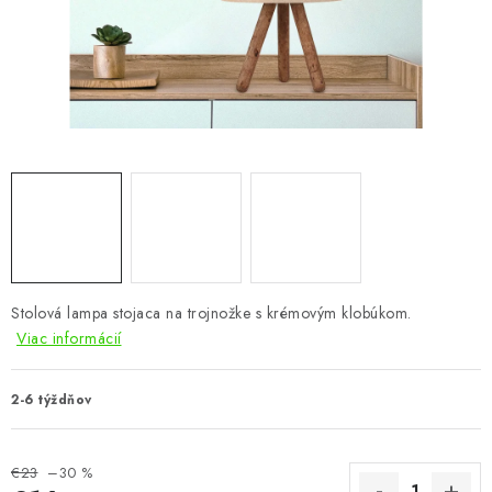
KÚPEĽŇA
DETSKÉ A ŠTUDENTSKÉ
DOPLNKY A DEKORÁCIE
ZÁHRADA
CHOVATEĽSKÉ POTREBY
Kontakty
Podmienky ochrany osobných údajov
Registrace
Stolová lampa stojaca na trojnožke s krémovým klobúkom.
Reklamácie a odstúpenie od zmluvy
Viac informácií
Obchodné podmienky 2024
2-6 týždňov
€23
–30 %