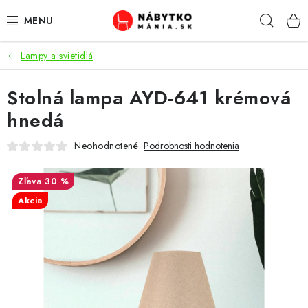
Prejsť
Hľad
na
obsah
Lampy a svietidlá
VÝPREDAJ
Stolná lampa AYD-641 krémová
NOVINKY
hnedá
OBÝVACIA IZBA
Neohodnotené
Podrobnosti hodnotenia
KUCHYŇA
30 %
Akcia
SPÁĽŇA
PREDSIENE
PRACOVŇA / KANCELÁRIA