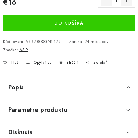
€16
Jednotková cena:
DO KOŠÍKA
Kód tovaru:
ASR-780SGN1429
Záruka
:
24 mesiacov
Značka:
ASIR
Tlač
Opýtať sa
Strážiť
Zdieľať
Popis
Parametre produktu
Diskusia